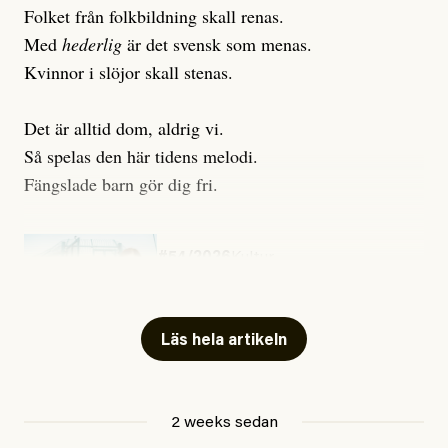
Folket från folkbildning skall renas.
Med
hederlig
är det svensk som menas.
Kvinnor i slöjor skall stenas.
Det är alltid dom, aldrig vi.
Så spelas den här tidens melodi.
Fängslade barn gör dig fri.
#54/2026
Kultur
Snart skrivs boken ”Barn i
fängelse”
Läs hela artikeln
Jesper Lundby
2 weeks sedan
Publicerad
29 July, 2026