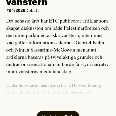
vänstern
#54/2026
Debatt
Det senaste året har ETC publicerat artiklar som
skapat diskussion om både Palestinarörelsen och
den utomparlamentariska vänstern, inte minst
vad gäller informationssäkerhet. Gabriel Kuhn
och Ninïan Sassarinis-McGowan menar att
artiklarna baseras på tvivelaktiga grunder och
undrar om sensationalism borde få styra narrativ
inom vänsterns medielandskap.
Under de senaste månaderna har ETC – en tidning
som kallar sig för ”röd, grön och oberoende” –
publicerat två artiklar som vi gärna vill kommentera.
Artiklarna väcker flera frågor: Vem är det som ETC
skriver för? Vad betyder det att vara en ”röd, grön och