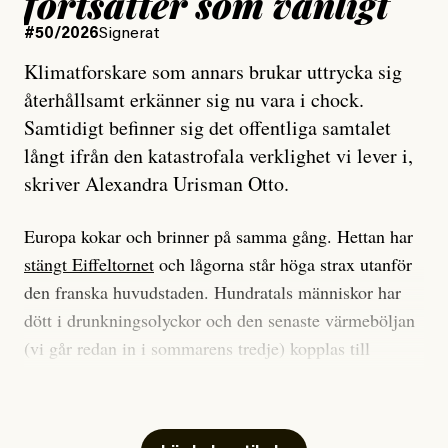
fortsätter som vanligt
#50/2026
Signerat
Klimatforskare som annars brukar uttrycka sig
återhållsamt erkänner sig nu vara i chock.
Samtidigt befinner sig det offentliga samtalet
långt ifrån den katastrofala verklighet vi lever i,
skriver Alexandra Urisman Otto.
Europa kokar och brinner på samma gång. Hettan har
stängt Eiffeltornet
och lågorna står höga strax utanför
den franska huvudstaden. Hundratals människor har
dött i drunkningsolyckor och den senaste värmeböljan
(vi går redan in i sommarens tredje) kopplas till
tiotusentals för tidiga
dödsfall
.
Har du också panik i hettan? Känns det som en