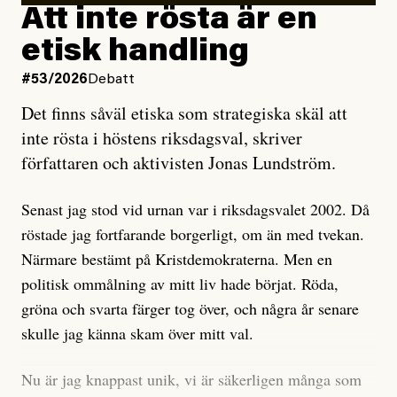
rörelsen. Eller så har en inga bevis, bara misstankar,
Att inte rösta är en
och då ska en efterforska diskret, just för att inte skapa
etisk handling
oro inom rörelsen.
#53/2026
Debatt
Artikeln undersöker inte, som ETC påstår, ”vad som
Det finns såväl etiska som strategiska skäl att
är sant, vad som är rykten”, utan den bidrar bara till
inte rösta i höstens riksdagsval, skriver
ännu mer ryktesspridning. Det finns inte ett enda bevis
författaren och aktivisten Jonas Lundström.
på eller ens ett övertygande argument för att den
misstänkta personen är en infiltratör. Det som läsaren
Senast jag stod vid urnan var i riksdagsvalet 2002. Då
får veta är att personen har ändrat sina politiska åsikter
röstade jag fortfarande borgerligt, om än med tvekan.
under åren, att den har raderat tidigare innehåll på sina
Närmare bestämt på Kristdemokraterna. Men en
sociala medier, att artikelns författare inte förstår sig
politisk ommålning av mitt liv hade börjat. Röda,
på personens ekonomi och att det tydligen finns
gröna och svarta färger tog över, och några år senare
anonyma röster inom rörelsen som säger saker som
skulle jag känna skam över mitt val.
”Om du frågar mig så är han en infiltratör”. Det kan
anses vara anledningar att titta närmare på personen,
Nu är jag knappast unik, vi är säkerligen många som