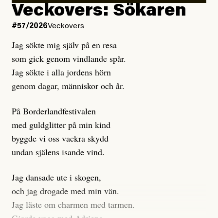
Kuhn och Sassarinis-McGowan hävdar att
Veckovers: Sökaren
Dagens ETC arbetar med ”opålitliga källor” för att
#57/2026
Veckovers
istället prioritera ”sensationalism och klickbete”. Nej,
Jag sökte mig själv på en resa
klickbete är inte intressant för Dagens ETC.
som gick genom vindlande spår.
Journalistiken är låst. En klatschig men korrekt rubrik
Jag sökte i alla jordens hörn
gör förhoppningsvis att en nyfiken beställer
genom dagar, människor och år.
prenumeration, men den avslutas sekunder senare om
inte journalistiken levererar substans. Självklart bygger
På Borderlandfestivalen
dessa granskningar på olika källor, alltifrån domar till
med guldglitter på min kind
en mängd intervjupersoner, inklusive generös
byggde vi oss vackra skydd
möjlighet att bemöta för såväl personen vars motiv att
undan själens isande vind.
engagera sig i Palestinarörelsen ifrågasätts som de
grupper där Säpo-resursen samlade in uppgifter.
Jag dansade ute i skogen,
Researchen är grundlig.
och jag drogade med min vän.
Jag läste om charmen med tarmen.
Möjligen är det egentligen inte journalistikens metod