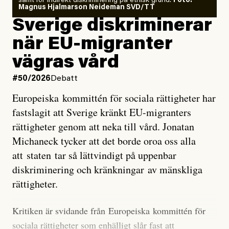
samt för indirekt diskriminering på etnisk grund.
Foto:
läget för hur den begynnande El Niño-händelsen ska
Magnus Hjalmarson Neideman SVD/TT
utveckla sig. El Niño är ett återkommande
Sverige diskriminerar
väderfenomen som uppstår när havsvattnet i delar av
när EU-migranter
Stilla havet blir ovanligt varmt. Det påverkar vädret
vägras vård
över stora delar av världen och under
våren
har
forskare allt oftare varnat för att den här El Niñon
#50/2026
Debatt
kommer att bli extrem.
Europeiska kommittén för sociala rättigheter har
fastslagit att Sverige kränkt EU-migranters
Det verkar vara en underdrift, menar nu Zeke
rättigheter genom att neka till vård. Jonatan
Hausfather.
Michaneck tycker att det borde oroa oss alla
att staten tar så lättvindigt på uppenbar
”Det ser ut som att årets El Niño inte bara med stor
diskriminering och kränkningar av mänskliga
sannolikhet kommer att bli den starkaste sedan
rättigheter.
tillförlitliga mätningar inleddes – den kan till och med
bli den starkaste med en verkligt häpnadsväckande
Kritiken är svidande från Europeiska kommittén för
marginal”, skriver han.
sociala rättigheter som enhälligt slår fast att