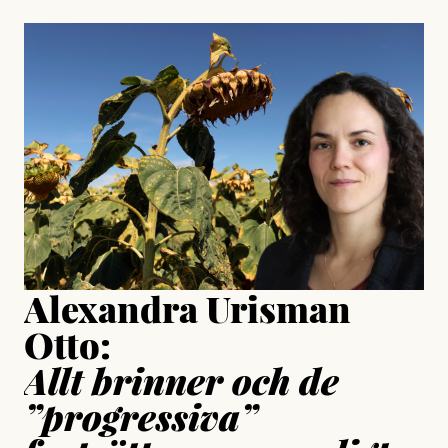
, aktivist och författare
Jonas Lundström
#23/2026
Intervjun
Jesper Lundby: ”Livet i sig
är ganska politiskt”
Jonas Lundström
Publicerad
24 July, 2026
Jesper Lundby
Publicerad
15 July, 2026
Uppdaterad
15 July, 2026
Alexandra Urisman
Otto:
Allt brinner och de
”progressiva”