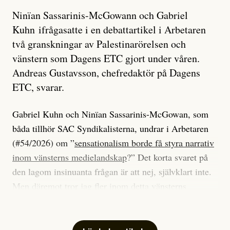
Ninïan Sassarinis-McGowann och Gabriel
Kuhn ifrågasatte i en debattartikel i Arbetaren
två granskningar av Palestinarörelsen och
vänstern som Dagens ETC gjort under våren.
Andreas Gustavsson, chefredaktör på Dagens
ETC, svarar.
Gabriel Kuhn och Ninïan Sassarinis-McGowan, som
båda tillhör SAC Syndikalisterna, undrar i Arbetaren
(#54/2026) om ”
sensationalism borde få styra narrativ
inom vänsterns medielandskap
?” Det korta svaret på
den lagom insinuanta frågan är att nej, självklart inte.
Men däremot tror jag fler inom detta vänsterns
medielandskap skulle må bra av en sund populism, i
betydelsen att göra avslöjande och undersökande
journalistik som vänder sig till många snarare än att