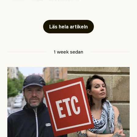
#54/2026
Kultur
Snart skrivs boken ”Barn i
fängelse”
Läs hela artikeln
Jesper Lundby
1 week sedan
Publicerad
29 July, 2026
Uppdaterad
29 July, 2026