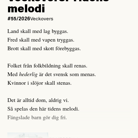
Publicerad
6 August, 2026
melodi
Uppdaterad
3 August, 2026
Uppdaterad
7 August, 2026
#55/2026
Veckovers
Land skall med lag byggas.
Fred skall med vapen tryggas.
Brott skall med skott förebyggas.
Folket från folkbildning skall renas.
Med
hederlig
är det svensk som menas.
Kvinnor i slöjor skall stenas.
Det är alltid dom, aldrig vi.
Så spelas den här tidens melodi.
Fängslade barn gör dig fri.