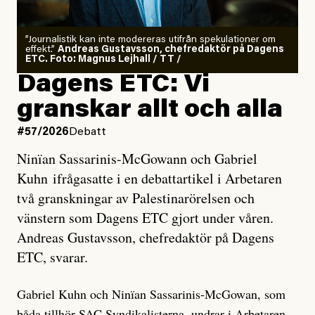
”Journalistik kan inte modereras utifrån spekulationer om
effekt.”
Andreas Gustavsson, chefredaktör på Dagens
ETC. Foto: Magnus Lejhall / TT /
Dagens ETC: Vi
granskar allt och alla
#57/2026
Debatt
Ninïan Sassarinis-McGowann och Gabriel
Kuhn ifrågasatte i en debattartikel i Arbetaren
två granskningar av Palestinarörelsen och
vänstern som Dagens ETC gjort under våren.
Andreas Gustavsson, chefredaktör på Dagens
ETC, svarar.
Gabriel Kuhn och Ninïan Sassarinis-McGowan, som
båda tillhör SAC Syndikalisterna, undrar i Arbetaren