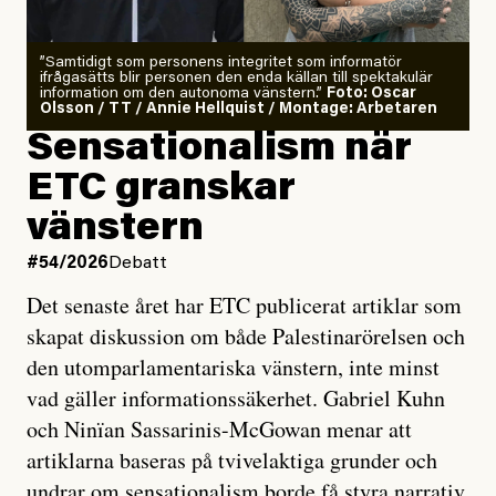
”Samtidigt som personens integritet som informatör
ifrågasätts blir personen den enda källan till spektakulär
information om den autonoma vänstern.”
Foto: Oscar
Olsson / TT / Annie Hellquist / Montage: Arbetaren
Sensationalism när
ETC granskar
vänstern
#54/2026
Debatt
Det senaste året har ETC publicerat artiklar som
skapat diskussion om både Palestinarörelsen och
den utomparlamentariska vänstern, inte minst
vad gäller informationssäkerhet. Gabriel Kuhn
och Ninïan Sassarinis-McGowan menar att
artiklarna baseras på tvivelaktiga grunder och
undrar om sensationalism borde få styra narrativ