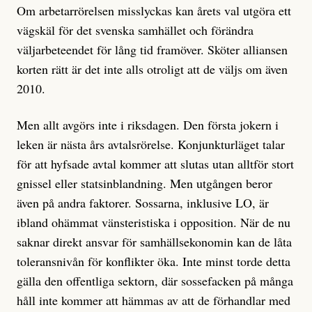
Om arbetarrörelsen misslyckas kan årets val utgöra ett
vägskäl för det svenska samhället och förändra
väljarbeteendet för lång tid framöver. Sköter alliansen
korten rätt är det inte alls otroligt att de väljs om även
2010.
Men allt avgörs inte i riksdagen. Den första jokern i
leken är nästa års avtalsrörelse. Konjunkturläget talar
för att hyfsade avtal kommer att slutas utan alltför stort
gnissel eller statsinblandning. Men utgången beror
även på andra faktorer. Sossarna, inklusive LO, är
ibland ohämmat vänsteristiska i opposition. När de nu
saknar direkt ansvar för samhällsekonomin kan de låta
toleransnivån för konflikter öka. Inte minst torde detta
gälla den offentliga sektorn, där sossefacken på många
håll inte kommer att hämmas av att de förhandlar med