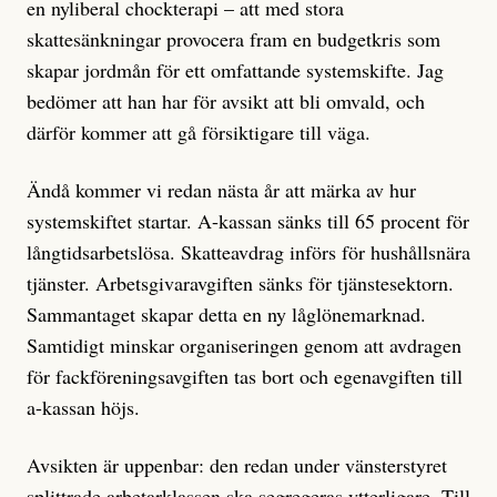
en nyliberal chockterapi – att med stora
skattesänkningar provocera fram en budgetkris som
skapar jordmån för ett omfattande systemskifte. Jag
bedömer att han har för avsikt att bli omvald, och
därför kommer att gå försiktigare till väga.
Ändå kommer vi redan nästa år att märka av hur
systemskiftet startar. A-kassan sänks till 65 procent för
långtidsarbetslösa. Skatteavdrag införs för hushållsnära
tjänster. Arbetsgivaravgiften sänks för tjänstesektorn.
Sammantaget skapar detta en ny låglönemarknad.
Samtidigt minskar organiseringen genom att avdragen
för fackföreningsavgiften tas bort och egenavgiften till
a-kassan höjs.
Avsikten är uppenbar: den redan under vänsterstyret
splittrade arbetarklassen ska segregeras ytterligare. Till