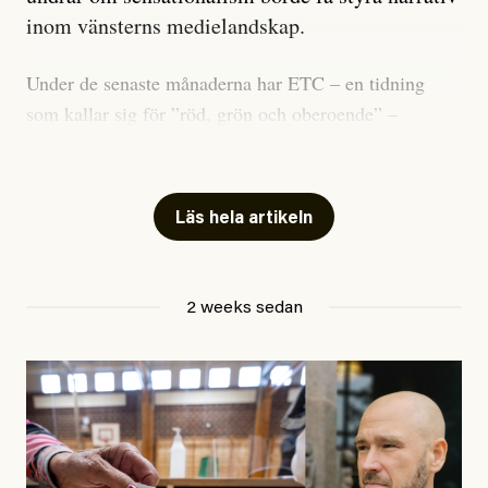
inom vänsterns medielandskap.
Under de senaste månaderna har ETC – en tidning
som kallar sig för ”röd, grön och oberoende” –
publicerat två artiklar som vi gärna vill kommentera.
Artiklarna väcker flera frågor: Vem är det som ETC
skriver för? Vad betyder det att vara en ”röd, grön och
Läs hela artikeln
oberoende” tidning? Och vad är egentligen bra
journalistik?
2 weeks sedan
Den första artikeln publicerades den 10 mars 2026.
Titeln är
”Mystiska mannen förföljde ministern –
utpekas som israelisk infiltratör”
. Enligt ingressen
handlar artikeln om en person vars ”bakgrund skapar
splittring och oro i rörelsen”. Problemet är att artikeln
skapar betydligt mer oro i palestinarörelsen – och den