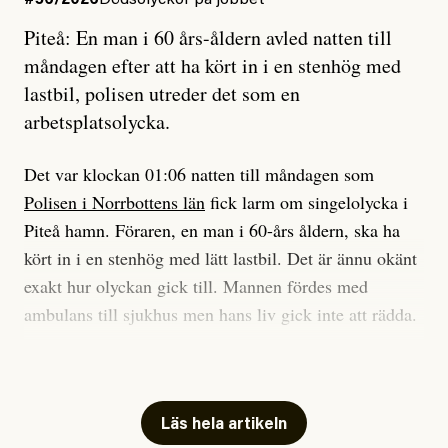
#56/2026
Dödsolyckor på jobbet
Piteå: En man i 60 års-åldern avled natten till
Jag sökte ljuset och meningen,
Ett försök till korta svar som jag hoppas kan förtydliga
måndagen efter att ha kört in i en stenhög med
efter det som var rent, rätt och sant,
för Kuhn och Sassarinis-McGowan och andra hur jag
lastbil, polisen utreder det som en
och aldrig såg jag det klarare än
som chefredaktör ser på Dagens ETC:s uppdrag och
arbetsplatsolycka.
när jag ombord på bussen hjälpte en tant.
roll.
Det var klockan 01:06 natten till måndagen som
Vi skriver för våra läsare som vill bli informerade,
Polisen i Norrbottens län
fick larm om singelolycka i
#23/2026
Intervjun
överraskade, bekräftade, utmanade – och som kräver
Jesper Lundby: ”Livet i sig
Piteå hamn. Föraren, en man i 60-års åldern, ska ha
att vi granskar allt och alla.
är ganska politiskt”
kört in i en stenhög med lätt lastbil. Det är ännu okänt
exakt hur olyckan gick till. Mannen fördes med
Vi är som sagt en röd, grön och oberoende tidning.
ambulans till sjukhus men hans liv gick inte att rädda.
Det betyder en annan journalistik än vad du hittar i
exempelvis Dagens Nyheter. Det märks på ledarsidan
Jesper Lundby
– Vi utreder det som en arbetsplatsolycka och har
men också i nyhetsbevakningen. Det handlar om
Publicerad
5 August, 2026
samlat in kameraövervakning och hållit förhör på
perspektiv och urval. Det handlar däremot aldrig om
platsen, säger Elis Brännström, RLC-befäl på polisens
Läs hela artikeln
att freda någon eller några. Eller, konkret, om att