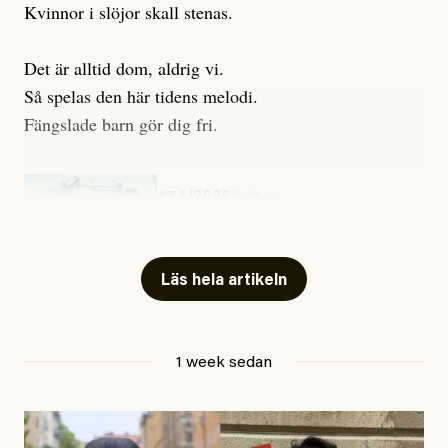
Kvinnor i slöjor skall stenas.
Det är alltid dom, aldrig vi.
Så spelas den här tidens melodi.
Fängslade barn gör dig fri.
#54/2026
Kultur
Snart skrivs boken ”Barn i
fängelse”
Läs hela artikeln
Jesper Lundby
1 week sedan
Publicerad
29 July, 2026
Uppdaterad
29 July, 2026