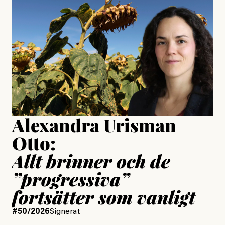
är ganska politiskt”
Jonas Lundström
Publicerad
24 July, 2026
Jesper Lundby
Publicerad
15 July, 2026
Uppdaterad
15 July, 2026
Alexandra Urisman
Otto:
Allt brinner och de
”progressiva”
fortsätter som vanligt
#50/2026
Signerat