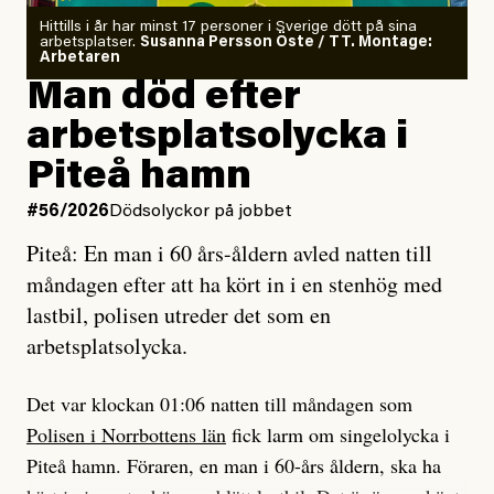
Kuhn och Sassarinis-McGowan radar upp.
Om läkaren säger vaccinera dig
Hittills i år har minst 17 personer i Sverige dött på sina
arbetsplatser.
Susanna Persson Öste / TT. Montage:
så säger jag tvärtemot.
Vem är det som Dagens ETC skriver för?
Arbetaren
Man död efter
Jag lärde mig renovera
Vad betyder det att vara en röd, grön och oberoende
arbetsplatsolycka i
enligt uråldrig metod
tidning?
och lade min sista ungdom
Piteå hamn
på att laga en gammal bod.
Vad är bra journalistik?
#56/2026
Dödsolyckor på jobbet
Piteå: En man i 60 års-åldern avled natten till
Jag sökte ljuset och meningen,
Ett försök till korta svar som jag hoppas kan förtydliga
måndagen efter att ha kört in i en stenhög med
efter det som var rent, rätt och sant,
för Kuhn och Sassarinis-McGowan och andra hur jag
lastbil, polisen utreder det som en
och aldrig såg jag det klarare än
som chefredaktör ser på Dagens ETC:s uppdrag och
arbetsplatsolycka.
när jag ombord på bussen hjälpte en tant.
roll.
Det var klockan 01:06 natten till måndagen som
Vi skriver för våra läsare som vill bli informerade,
Polisen i Norrbottens län
fick larm om singelolycka i
#23/2026
Intervjun
överraskade, bekräftade, utmanade – och som kräver
Jesper Lundby: ”Livet i sig
Piteå hamn. Föraren, en man i 60-års åldern, ska ha
att vi granskar allt och alla.
är ganska politiskt”