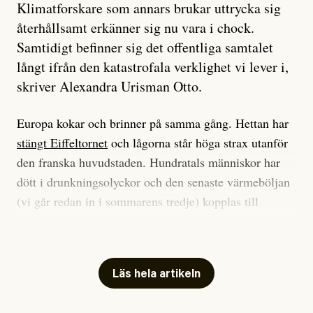
Klimatforskare som annars brukar uttrycka sig
återhållsamt erkänner sig nu vara i chock.
Samtidigt befinner sig det offentliga samtalet
långt ifrån den katastrofala verklighet vi lever i,
skriver Alexandra Urisman Otto.
Europa kokar och brinner på samma gång. Hettan har
stängt Eiffeltornet
och lågorna står höga strax utanför
den franska huvudstaden. Hundratals människor har
dött i drunkningsolyckor och den senaste värmeböljan
(vi går redan in i sommarens tredje) kopplas till
tiotusentals för tidiga
dödsfall
.
Har du också panik i hettan? Känns det som en
mardröm? Bra, allt annat vore fullständigt orimligt.
Läs hela artikeln