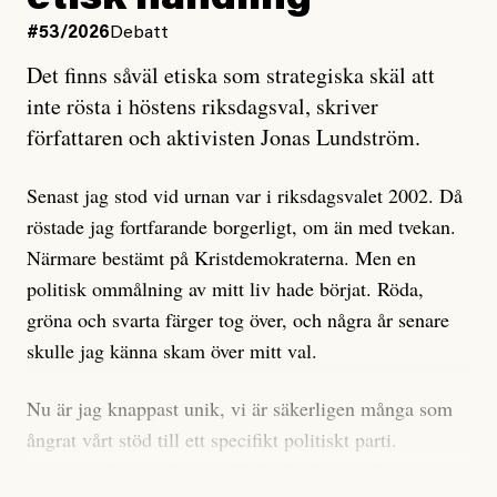
etisk handling
oro inom rörelsen.
#53/2026
Debatt
Artikeln undersöker inte, som ETC påstår, ”vad som
Det finns såväl etiska som strategiska skäl att
är sant, vad som är rykten”, utan den bidrar bara till
inte rösta i höstens riksdagsval, skriver
ännu mer ryktesspridning. Det finns inte ett enda bevis
författaren och aktivisten Jonas Lundström.
på eller ens ett övertygande argument för att den
misstänkta personen är en infiltratör. Det som läsaren
Senast jag stod vid urnan var i riksdagsvalet 2002. Då
får veta är att personen har ändrat sina politiska åsikter
röstade jag fortfarande borgerligt, om än med tvekan.
under åren, att den har raderat tidigare innehåll på sina
Närmare bestämt på Kristdemokraterna. Men en
sociala medier, att artikelns författare inte förstår sig
politisk ommålning av mitt liv hade börjat. Röda,
på personens ekonomi och att det tydligen finns
gröna och svarta färger tog över, och några år senare
anonyma röster inom rörelsen som säger saker som
skulle jag känna skam över mitt val.
”Om du frågar mig så är han en infiltratör”. Det kan
anses vara anledningar att titta närmare på personen,
Nu är jag knappast unik, vi är säkerligen många som
men ingenting av detta är tillräckligt för att hänga ut
ångrat vårt stöd till ett specifikt politiskt parti.
den. Personen nämns visserligen inte vid namn i
Avsevärt färre är de som fått kalla fötter inför