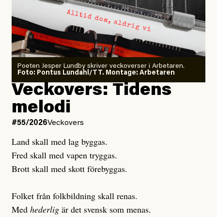
Dödsolyckorna har slutat
#54/2026
Debatt
minska
Sensationalism när ETC
granskar vänstern
Poeten Jesper Lundby skriver veckoverser i Arbetaren.
Joel Kellgren
Foto: Pontus Lundahl/TT. Montage: Arbetaren
Debattartikel i Arbetaren
Veckovers: Tidens
Publicerad
3 August, 2026
Publicerad
6 August, 2026
melodi
Uppdaterad
3 August, 2026
Uppdaterad
7 August, 2026
#55/2026
Veckovers
Land skall med lag byggas.
Fred skall med vapen tryggas.
Brott skall med skott förebyggas.
Folket från folkbildning skall renas.
Med
hederlig
är det svensk som menas.