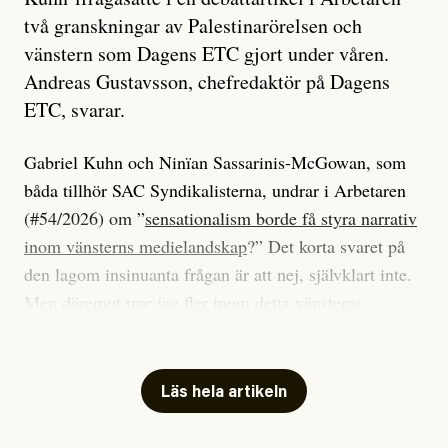
två granskningar av Palestinarörelsen och
vänstern som Dagens ETC gjort under våren.
Andreas Gustavsson, chefredaktör på Dagens
ETC, svarar.
Gabriel Kuhn och Ninïan Sassarinis-McGowan, som
båda tillhör SAC Syndikalisterna, undrar i Arbetaren
(#54/2026) om ”
sensationalism borde få styra narrativ
inom vänsterns medielandskap
?” Det korta svaret på
den lagom insinuanta frågan är att nej, självklart inte.
Men däremot tror jag fler inom detta vänsterns
medielandskap skulle må bra av en sund populism, i
betydelsen att göra avslöjande och undersökande
journalistik som vänder sig till många snarare än att
Läs hela artikeln
jaga inbördes beundran. Det har i alla fall fungerat för
Dagens ETC.