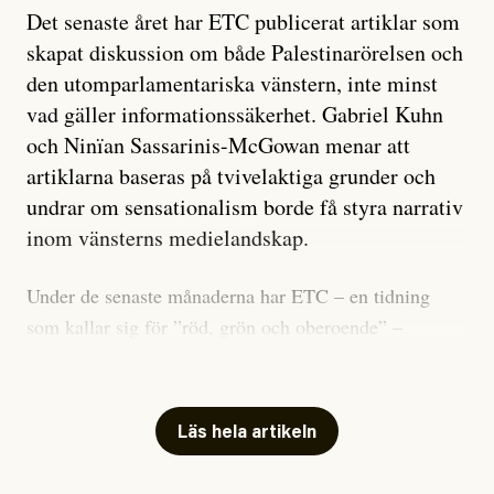
Det senaste året har ETC publicerat artiklar som
skapat diskussion om både Palestinarörelsen och
den utomparlamentariska vänstern, inte minst
vad gäller informationssäkerhet. Gabriel Kuhn
och Ninïan Sassarinis-McGowan menar att
artiklarna baseras på tvivelaktiga grunder och
undrar om sensationalism borde få styra narrativ
inom vänsterns medielandskap.
Under de senaste månaderna har ETC – en tidning
som kallar sig för ”röd, grön och oberoende” –
publicerat två artiklar som vi gärna vill kommentera.
Artiklarna väcker flera frågor: Vem är det som ETC
skriver för? Vad betyder det att vara en ”röd, grön och
Läs hela artikeln
oberoende” tidning? Och vad är egentligen bra
journalistik?