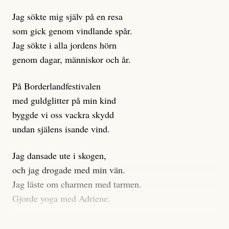
istället prioritera ”sensationalism och klickbete”. Nej,
Jag sökte mig själv på en resa
klickbete är inte intressant för Dagens ETC.
som gick genom vindlande spår.
Journalistiken är låst. En klatschig men korrekt rubrik
Jag sökte i alla jordens hörn
gör förhoppningsvis att en nyfiken beställer
genom dagar, människor och år.
prenumeration, men den avslutas sekunder senare om
inte journalistiken levererar substans. Självklart bygger
På Borderlandfestivalen
dessa granskningar på olika källor, alltifrån domar till
med guldglitter på min kind
en mängd intervjupersoner, inklusive generös
byggde vi oss vackra skydd
möjlighet att bemöta för såväl personen vars motiv att
undan själens isande vind.
engagera sig i Palestinarörelsen ifrågasätts som de
grupper där Säpo-resursen samlade in uppgifter.
Jag dansade ute i skogen,
Researchen är grundlig.
och jag drogade med min vän.
Jag läste om charmen med tarmen.
Möjligen är det egentligen inte journalistikens metod
Gjorde yoga med Adriene.
som stör?
Jag gick till psykologen