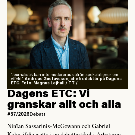
”Journalistik kan inte modereras utifrån spekulationer om
effekt.”
Andreas Gustavsson, chefredaktör på Dagens
ETC. Foto: Magnus Lejhall / TT /
Dagens ETC: Vi
granskar allt och alla
#57/2026
Debatt
Ninïan Sassarinis-McGowann och Gabriel
Kuhn ifrågasatte i en debattartikel i Arbetaren