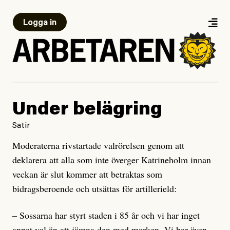
Logga in
Under belägring
Satir
Moderaterna rivstartade valrörelsen genom att
deklarera att alla som inte överger Katrineholm innan
veckan är slut kommer att betraktas som
bidragsberoende och utsättas för artillerield:
– Sossarna har styrt staden i 85 år och vi har inget
annat val än att jämna den med marken. Vi har även