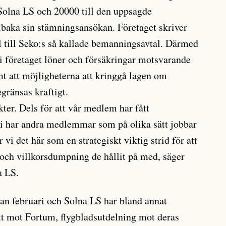
 Solna LS och 20000 till den uppsagde
baka sin stämningsansökan. Företaget skriver
l till Seko:s så kallade bemanningsavtal. Därmed
 i företaget löner och försäkringar motsvarande
t att möjligheterna att kringgå lagen om
gränsas kraftigt.
kter. Dels för att vår medlem har fått
t vi har andra medlemmar som på olika sätt jobbar
vi det här som en strategiskt viktig strid för att
- och villkorsdumpning de hållit på med, säger
a LS.
dan februari och Solna LS har bland annat
tt mot Fortum, flygbladsutdelning mot deras