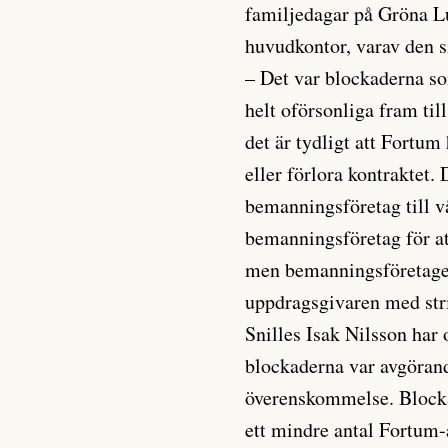
familjedagar på Gröna L
huvudkontor, varav den si
– Det var blockaderna s
helt oförsonliga fram til
det är tydligt att Fortum
eller förlora kontraktet.
bemanningsföretag till v
bemanningsföretag för at
men bemanningsföretagen
uppdragsgivaren med stri
Snilles Isak Nilsson har 
blockaderna var avgörande
överenskommelse. Blocka
ett mindre antal Fortum-