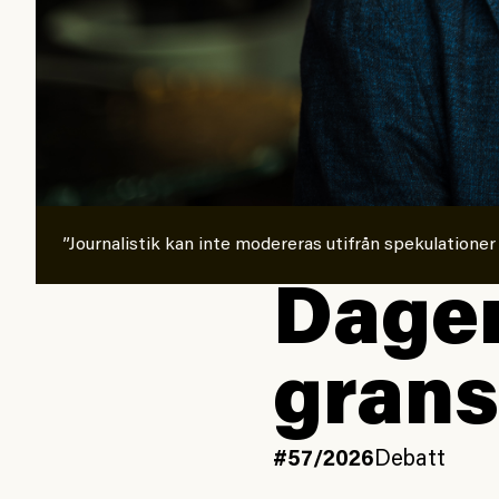
”Journalistik kan inte modereras utifrån spekulationer
Dagen
grans
#57/2026
Debatt