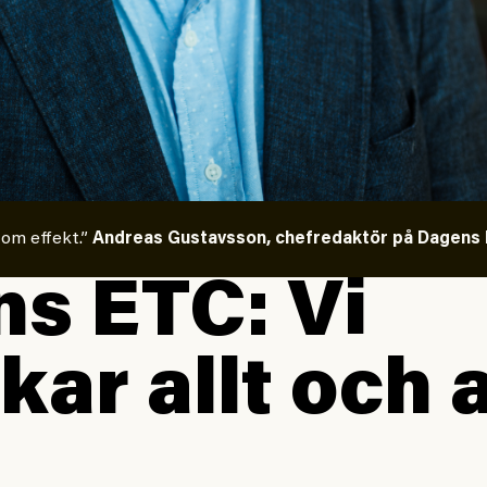
 om effekt.”
Andreas Gustavsson, chefredaktör på Dagens E
s ETC: Vi
kar allt och a