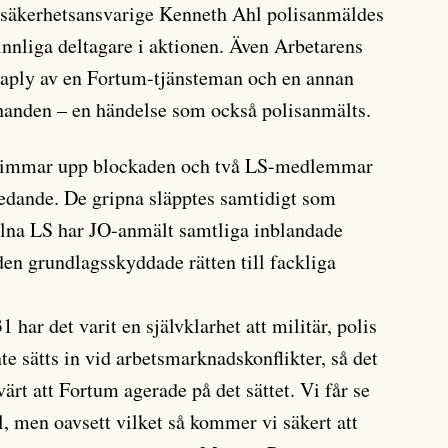
 säkerhetsansvarige Kenneth Ahl polisanmäldes
innliga deltagare i aktionen. Även Arbetarens
raply av en Fortum-tjänsteman och en annan
handen – en händelse som också polisanmälts.
a timmar upp blockaden och två LS-medlemmar
redande. De gripna släpptes samtidigt som
olna LS har JO-anmält samtliga inblandade
 den grundlagsskyddade rätten till fackliga
har det varit en självklarhet att militär, polis
nte sätts in vid arbetsmarknadskonflikter, så det
rt att Fortum agerade på det sättet. Vi får se
l, men oavsett vilket så kommer vi säkert att