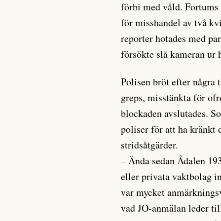
förbi med våld. Fortums
för misshandel av två kv
reporter hotades med pa
försökte slå kameran ur 
Polisen bröt efter någr
greps, misstänkta för of
blockaden avslutades. S
poliser för att ha kränkt
stridsåtgärder.
– Ända sedan Ådalen 1931 
eller privata vaktbolag i
var mycket anmärkningsvä
vad JO-anmälan leder til