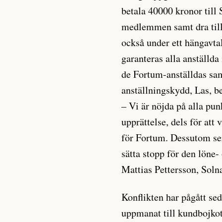
betala 40000 kronor till
medlemmen samt dra till
också under ett hängavta
garanteras alla anställda
de Fortum-anställdas sam
anställningskydd, Las, be
– Vi är nöjda på alla pun
upprättelse, dels för at
för Fortum. Dessutom ser 
sätta stopp för den löne
Mattias Pettersson, Soln
Konflikten har pågått se
uppmanat till kundbojko