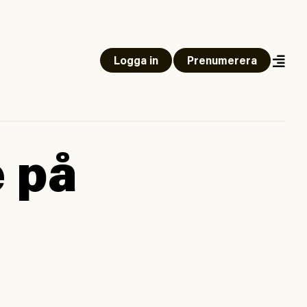
Logga in
Prenumerera
e på