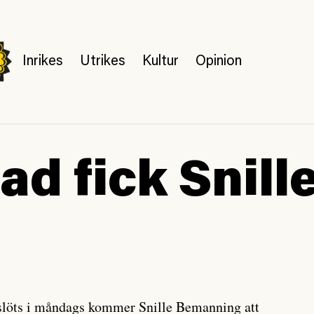
Inrikes
Utrikes
Kultur
Opinion
ad fick Snill
slöts i måndags kommer Snille Bemanning att