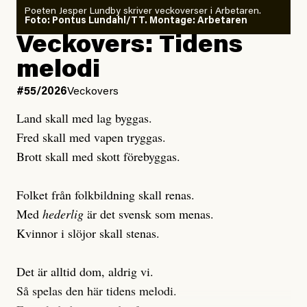
Poeten Jesper Lundby skriver veckoverser i Arbetaren.
Joel Kellgren
Foto: Pontus Lundahl/TT. Montage: Arbetaren
Debattartikel i Arbetaren
Veckovers: Tidens
Publicerad
3 August, 2026
Publicerad
6 August, 2026
melodi
Uppdaterad
3 August, 2026
Uppdaterad
7 August, 2026
#55/2026
Veckovers
Land skall med lag byggas.
Fred skall med vapen tryggas.
Brott skall med skott förebyggas.
Folket från folkbildning skall renas.
Med
hederlig
är det svensk som menas.
Kvinnor i slöjor skall stenas.
Det är alltid dom, aldrig vi.
Så spelas den här tidens melodi.