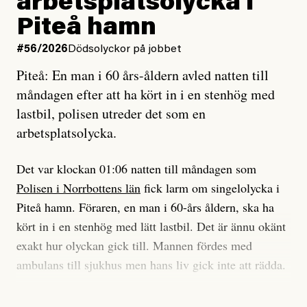
arbetsplatsolycka i
enligt uråldrig metod
tidning?
och lade min sista ungdom
Piteå hamn
på att laga en gammal bod.
Vad är bra journalistik?
#56/2026
Dödsolyckor på jobbet
Piteå: En man i 60 års-åldern avled natten till
Jag sökte ljuset och meningen,
Ett försök till korta svar som jag hoppas kan förtydliga
måndagen efter att ha kört in i en stenhög med
efter det som var rent, rätt och sant,
för Kuhn och Sassarinis-McGowan och andra hur jag
lastbil, polisen utreder det som en
och aldrig såg jag det klarare än
som chefredaktör ser på Dagens ETC:s uppdrag och
arbetsplatsolycka.
när jag ombord på bussen hjälpte en tant.
roll.
Det var klockan 01:06 natten till måndagen som
Vi skriver för våra läsare som vill bli informerade,
Polisen i Norrbottens län
fick larm om singelolycka i
#23/2026
Intervjun
överraskade, bekräftade, utmanade – och som kräver
Jesper Lundby: ”Livet i sig
Piteå hamn. Föraren, en man i 60-års åldern, ska ha
att vi granskar allt och alla.
är ganska politiskt”
kört in i en stenhög med lätt lastbil. Det är ännu okänt
exakt hur olyckan gick till. Mannen fördes med
Vi är som sagt en röd, grön och oberoende tidning.
ambulans till sjukhus men hans liv gick inte att rädda.
Det betyder en annan journalistik än vad du hittar i
exempelvis Dagens Nyheter. Det märks på ledarsidan
Jesper Lundby
– Vi utreder det som en arbetsplatsolycka och har
men också i nyhetsbevakningen. Det handlar om