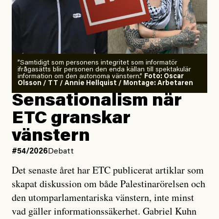
”Samtidigt som personens integritet som informatör
ifrågasätts blir personen den enda källan till spektakulär
information om den autonoma vänstern.”
Foto: Oscar
Olsson / TT / Annie Hellquist / Montage: Arbetaren
Sensationalism när
ETC granskar
vänstern
#54/2026
Debatt
Det senaste året har ETC publicerat artiklar som
skapat diskussion om både Palestinarörelsen och
den utomparlamentariska vänstern, inte minst
vad gäller informationssäkerhet. Gabriel Kuhn