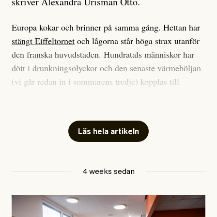
skriver Alexandra Urisman Otto.
Europa kokar och brinner på samma gång. Hettan har
stängt Eiffeltornet
och lågorna står höga strax utanför
den franska huvudstaden. Hundratals människor har
dött i drunkningsolyckor och den senaste värmeböljan
(vi går redan in i sommarens tredje) kopplas till
tiotusentals för tidiga
dödsfall
.
Har du också panik i hettan? Känns det som en
mardröm? Bra, allt annat vore fullständigt orimligt.
Läs hela artikeln
Klimatforskaren Zeke Hausfather
skrev
på måndagen
att han brukar vara ganska återhållsam när han
4 weeks sedan
diskuterar klimatdata. Bara en enda gång – i
september 2023, när de globala temperaturerna för
månaden visade sig vara hela 0,5 °C varmare än någon