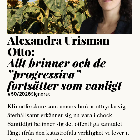
Jesper Lundby
Publicerad
15 July, 2026
Uppdaterad
15 July, 2026
Alexandra Urisman
Otto:
Allt brinner och de
”progressiva”
fortsätter som vanligt
#50/2026
Signerat
Klimatforskare som annars brukar uttrycka sig
återhållsamt erkänner sig nu vara i chock.
Samtidigt befinner sig det offentliga samtalet
långt ifrån den katastrofala verklighet vi lever i,