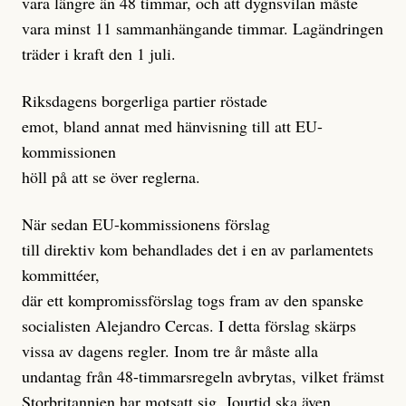
vara längre än 48 timmar, och att dygnsvilan måste
vara minst 11 sammanhängande timmar. Lagändringen
träder i kraft den 1 juli.
Riksdagens borgerliga partier röstade
emot, bland annat med hänvisning till att EU-
kommissionen
höll på att se över reglerna.
När sedan EU-kommissionens förslag
till direktiv kom behandlades det i en av parlamentets
kommittéer,
där ett kompromissförslag togs fram av den spanske
socialisten Alejandro Cercas. I detta förslag skärps
vissa av dagens regler. Inom tre år måste alla
undantag från 48-timmarsregeln avbrytas, vilket främst
Storbritannien har motsatt sig. Jourtid ska även