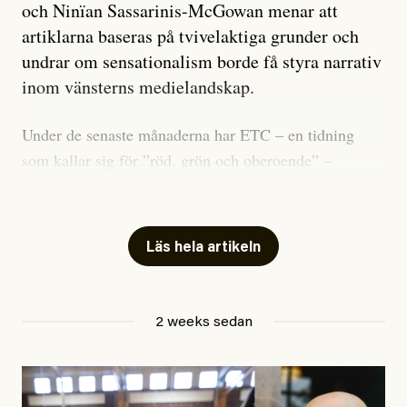
och Ninïan Sassarinis-McGowan menar att
artiklarna baseras på tvivelaktiga grunder och
undrar om sensationalism borde få styra narrativ
inom vänsterns medielandskap.
Under de senaste månaderna har ETC – en tidning
som kallar sig för ”röd, grön och oberoende” –
publicerat två artiklar som vi gärna vill kommentera.
Artiklarna väcker flera frågor: Vem är det som ETC
skriver för? Vad betyder det att vara en ”röd, grön och
Läs hela artikeln
oberoende” tidning? Och vad är egentligen bra
journalistik?
2 weeks sedan
Den första artikeln publicerades den 10 mars 2026.
Titeln är
”Mystiska mannen förföljde ministern –
utpekas som israelisk infiltratör”
. Enligt ingressen