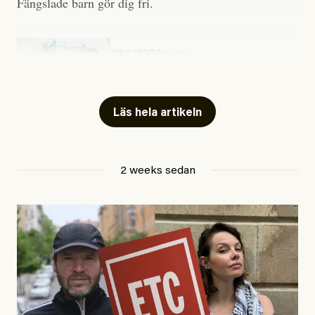
Fängslade barn gör dig fri.
#54/2026
Kultur
Snart skrivs boken ”Barn i
fängelse”
Läs hela artikeln
Jesper Lundby
2 weeks sedan
Publicerad
29 July, 2026
Uppdaterad
29 July, 2026