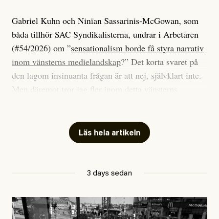
Gabriel Kuhn och Ninïan Sassarinis-McGowan, som
båda tillhör SAC Syndikalisterna, undrar i Arbetaren
(#54/2026) om ”
sensationalism borde få styra narrativ
inom vänsterns medielandskap
?” Det korta svaret på
den lagom insinuanta frågan är att nej, självklart inte.
Men däremot tror jag fler inom detta vänsterns
medielandskap skulle må bra av en sund populism, i
betydelsen att göra avslöjande och undersökande
journalistik som vänder sig till många snarare än att
Läs hela artikeln
jaga inbördes beundran. Det har i alla fall fungerat för
Dagens ETC.
3 days sedan
Det är två specifika artiklar som Kuhn och Sassarinis-
McGowan riktar sin kritik mot.