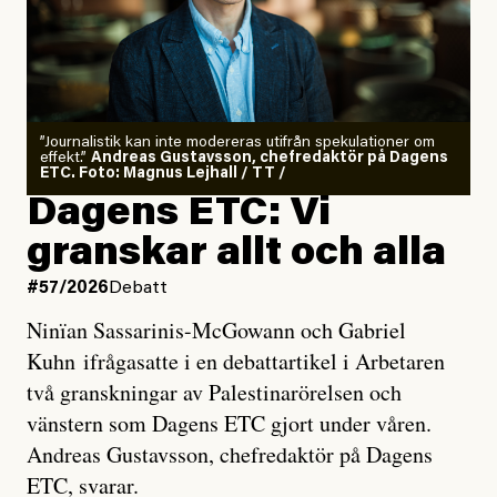
”Journalistik kan inte modereras utifrån spekulationer om
effekt.”
Andreas Gustavsson, chefredaktör på Dagens
ETC. Foto: Magnus Lejhall / TT /
Dagens ETC: Vi
granskar allt och alla
#57/2026
Debatt
Ninïan Sassarinis-McGowann och Gabriel
Kuhn ifrågasatte i en debattartikel i Arbetaren
två granskningar av Palestinarörelsen och
vänstern som Dagens ETC gjort under våren.
Andreas Gustavsson, chefredaktör på Dagens
ETC, svarar.