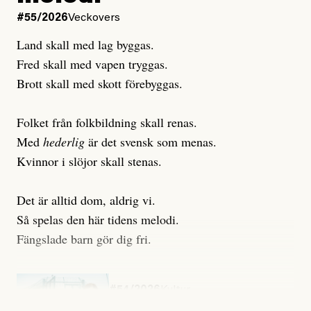
#55/2026
Veckovers
Land skall med lag byggas.
Fred skall med vapen tryggas.
Brott skall med skott förebyggas.
Folket från folkbildning skall renas.
Med
hederlig
är det svensk som menas.
Kvinnor i slöjor skall stenas.
Det är alltid dom, aldrig vi.
Så spelas den här tidens melodi.
Fängslade barn gör dig fri.
#54/2026
Kultur
Snart skrivs boken ”Barn i