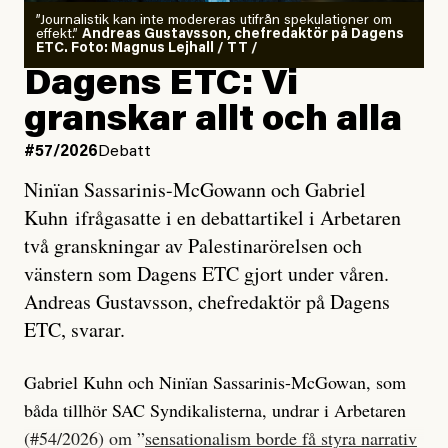
”Journalistik kan inte modereras utifrån spekulationer om
effekt.”
Andreas Gustavsson, chefredaktör på Dagens
ETC. Foto: Magnus Lejhall / TT /
Dagens ETC: Vi
granskar allt och alla
#57/2026
Debatt
Ninïan Sassarinis-McGowann och Gabriel
Kuhn ifrågasatte i en debattartikel i Arbetaren
två granskningar av Palestinarörelsen och
vänstern som Dagens ETC gjort under våren.
Andreas Gustavsson, chefredaktör på Dagens
ETC, svarar.
Gabriel Kuhn och Ninïan Sassarinis-McGowan, som
båda tillhör SAC Syndikalisterna, undrar i Arbetaren
(#54/2026) om ”
sensationalism borde få styra narrativ