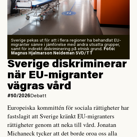
Årets El Niño kan bli den
starkaste som uppmätts
Zeke Hausfather är chockad igen efter att ha
Sverige pekas ut för att i flera regioner ha behandlat EU-
analyserat hur de olika klimatmodellerna bedömer
migranter sämre i jämförelse med andra utsatta grupper,
samt för indirekt diskriminering på etnisk grund.
Foto:
läget för hur den begynnande El Niño-händelsen ska
Magnus Hjalmarson Neideman SVD/TT
utveckla sig. El Niño är ett återkommande
Sverige diskriminerar
väderfenomen som uppstår när havsvattnet i delar av
när EU-migranter
Stilla havet blir ovanligt varmt. Det påverkar vädret
vägras vård
över stora delar av världen och under
våren
har
forskare allt oftare varnat för att den här El Niñon
#50/2026
Debatt
kommer att bli extrem.
Europeiska kommittén för sociala rättigheter har
fastslagit att Sverige kränkt EU-migranters
Det verkar vara en underdrift, menar nu Zeke
rättigheter genom att neka till vård. Jonatan
Hausfather.
Michaneck tycker att det borde oroa oss alla