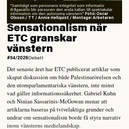
”Samtidigt som personens integritet som informatör
ifrågasätts blir personen den enda källan till spektakulär
information om den autonoma vänstern.”
Foto: Oscar
Olsson / TT / Annie Hellquist / Montage: Arbetaren
Sensationalism när
ETC granskar
vänstern
#54/2026
Debatt
Det senaste året har ETC publicerat artiklar som
skapat diskussion om både Palestinarörelsen och
den utomparlamentariska vänstern, inte minst
vad gäller informationssäkerhet. Gabriel Kuhn
och Ninïan Sassarinis-McGowan menar att
artiklarna baseras på tvivelaktiga grunder och
undrar om sensationalism borde få styra narrativ
inom vänsterns medielandskap.