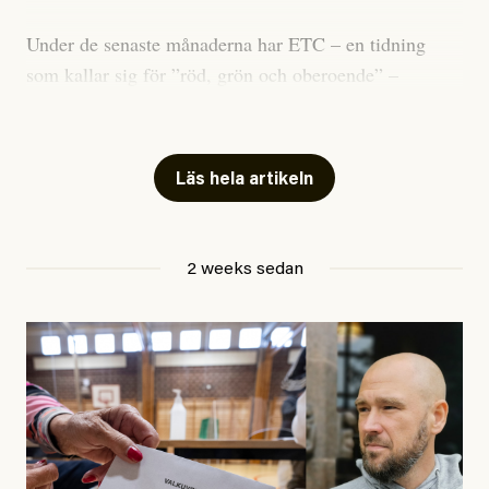
Under de senaste månaderna har ETC – en tidning
som kallar sig för ”röd, grön och oberoende” –
publicerat två artiklar som vi gärna vill kommentera.
Artiklarna väcker flera frågor: Vem är det som ETC
skriver för? Vad betyder det att vara en ”röd, grön och
Läs hela artikeln
oberoende” tidning? Och vad är egentligen bra
journalistik?
2 weeks sedan
Den första artikeln publicerades den 10 mars 2026.
Titeln är
”Mystiska mannen förföljde ministern –
utpekas som israelisk infiltratör”
. Enligt ingressen
handlar artikeln om en person vars ”bakgrund skapar
splittring och oro i rörelsen”. Problemet är att artikeln
skapar betydligt mer oro i palestinarörelsen – och den
oberoende vänstern – än den porträtterade personen