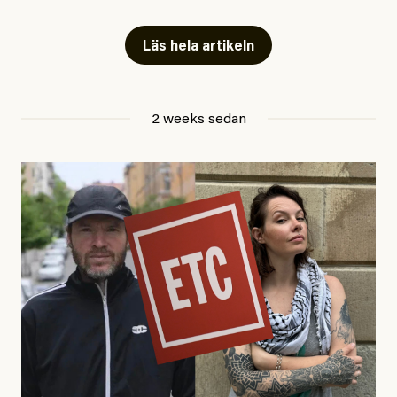
fängelse”
Läs hela artikeln
Jesper Lundby
2 weeks sedan
Publicerad
29 July, 2026
Uppdaterad
29 July, 2026