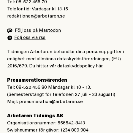
diskriminering på etnisk grund.
Tel: 08-522 456 70
händelsen under de senaste 150 åren är endast
Telefontid: Vardagar kl. 13-15
omkring 0,5 grader.
redaktionen@arbetaren.se
Många tror nog att Sverige behandlar romer och EU-
migranter bättre än andra europeiska länder där
Han avslutar:
Följ oss på Mastodon
rasismen är mer uttalad. Kommitténs yttrande vänder
Följ oss via rss
”Modellerna förutspår något som ligger utanför ramen
på många sätt upp och ner på idén om den svenska
för allt vi någonsin har observerat.”
givmildheten och blottlägger en stat som givit upp på
Tidningen Arbetaren behandlar dina personuppgifter i
sitt ansvar gentemot europeiska medborgare och de
enlighet med allmänna dataskyddsförordningen, (EU)
Skäl till panik? Ja.
2016/679. Du hittar vår dataskyddspolicy
här
.
mänskliga rättigheterna.
Prenumerationsärenden
Gaslightande debattklimat om
Tel: 08-522 456 80 Måndagar kl. 10 – 13.
Undviker vård av rädsla för
klimatet
(Semesterstängt för telefonen 27 juli – 23 augusti)
kostnader
Mejl:
prenumeration@arbetaren.se
Men värst i denna mardröm är ändå hur långt ifrån den
En kvinna från Bulgarien som gör akut kejsarsnitt i
Arbetaren Tidnings AB
här verkligheten som vårt offentliga samtal befinner
Gävle faktureras 179 251 kronor. Kostnaderna är
Organisationsnummer: 556542-8413
sig. Ingenstans säger någon som det är. Till och med
förstås omöjliga för en person i marginaliserad tillvaro
Swishnummer för gåvor: 1234 809 984