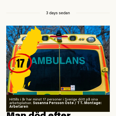
Att vara ekonomiskt beroende
3 days sedan
ville jag gärna sluta
så jag investerade allt jag ägde
i en kryptovaluta.
Jag gjorde en digital detox
för att höra tankarna snacka.
Jag letade tantrisk närhet
på kursgården Ängsbacka.
Jag är tränad i kontaktimprodans
och utbildad kaospilot.
Om läkaren säger vaccinera dig
Hittills i år har minst 17 personer i Sverige dött på sina
arbetsplatser.
Susanna Persson Öste / TT. Montage:
så säger jag tvärtemot.
Arbetaren