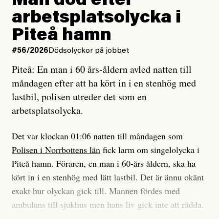
Man död efter
Jag lärde mig renovera
arbetsplatsolycka i
enligt uråldrig metod
och lade min sista ungdom
Piteå hamn
på att laga en gammal bod.
#56/2026
Dödsolyckor på jobbet
Piteå: En man i 60 års-åldern avled natten till
Jag sökte ljuset och meningen,
måndagen efter att ha kört in i en stenhög med
efter det som var rent, rätt och sant,
lastbil, polisen utreder det som en
och aldrig såg jag det klarare än
arbetsplatsolycka.
när jag ombord på bussen hjälpte en tant.
Det var klockan 01:06 natten till måndagen som
Polisen i Norrbottens län
fick larm om singelolycka i
#23/2026
Intervjun
Jesper Lundby: ”Livet i sig
Piteå hamn. Föraren, en man i 60-års åldern, ska ha
är ganska politiskt”
kört in i en stenhög med lätt lastbil. Det är ännu okänt
exakt hur olyckan gick till. Mannen fördes med
ambulans till sjukhus men hans liv gick inte att rädda.