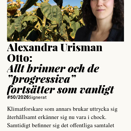
Jesper Lundby
Publicerad
15 July, 2026
Uppdaterad
15 July, 2026
Alexandra Urisman
Otto:
Allt brinner och de
”progressiva”
fortsätter som vanligt
#50/2026
Signerat
Klimatforskare som annars brukar uttrycka sig
återhållsamt erkänner sig nu vara i chock.
Samtidigt befinner sig det offentliga samtalet