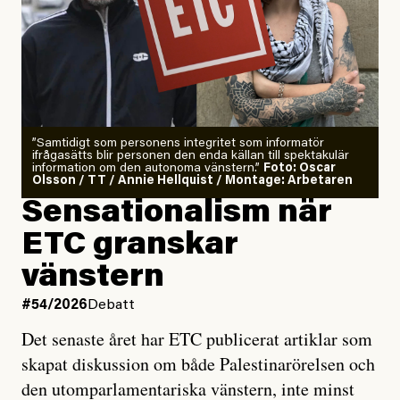
”Samtidigt som personens integritet som informatör
ifrågasätts blir personen den enda källan till spektakulär
information om den autonoma vänstern.”
Foto: Oscar
Olsson / TT / Annie Hellquist / Montage: Arbetaren
Sensationalism när
ETC granskar
vänstern
#54/2026
Debatt
Det senaste året har ETC publicerat artiklar som
skapat diskussion om både Palestinarörelsen och
den utomparlamentariska vänstern, inte minst