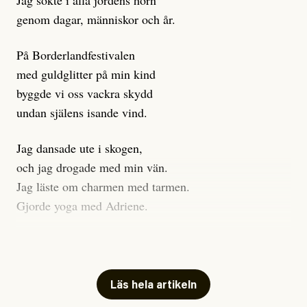
Jag sökte i alla jordens hörn
genom dagar, människor och år.
På Borderlandfestivalen
med guldglitter på min kind
byggde vi oss vackra skydd
undan själens isande vind.
Jag dansade ute i skogen,
och jag drogade med min vän.
Jag läste om charmen med tarmen.
Gjorde yoga med Adriene.
Jag gick till psykologen
för en ADHD-utredning.
Jag gick djupt ner i mitt trauma.
Läs hela artikeln
Undersökte min anknytning