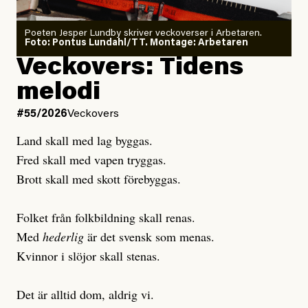
Poeten Jesper Lundby skriver veckoverser i Arbetaren.
Joel Kellgren
Foto: Pontus Lundahl/TT. Montage: Arbetaren
Veckovers: Tidens
Publicerad
3 August, 2026
melodi
Uppdaterad
3 August, 2026
#55/2026
Veckovers
Land skall med lag byggas.
Fred skall med vapen tryggas.
Brott skall med skott förebyggas.
Folket från folkbildning skall renas.
Med
hederlig
är det svensk som menas.
Kvinnor i slöjor skall stenas.
Det är alltid dom, aldrig vi.