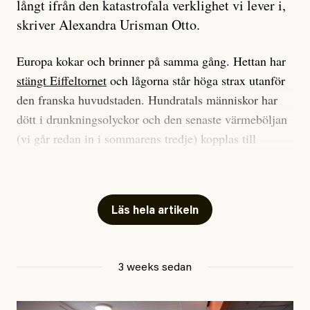
långt ifrån den katastrofala verklighet vi lever i,
skriver Alexandra Urisman Otto.
Europa kokar och brinner på samma gång. Hettan har
stängt Eiffeltornet
och lågorna står höga strax utanför
den franska huvudstaden. Hundratals människor har
dött i drunkningsolyckor och den senaste värmeböljan
(vi går redan in i sommarens tredje) kopplas till
tiotusentals för tidiga
dödsfall
.
Har du också panik i hettan? Känns det som en
mardröm? Bra, allt annat vore fullständigt orimligt.
Läs hela artikeln
Klimatforskaren Zeke Hausfather
skrev
på måndagen
att han brukar vara ganska återhållsam när han
3 weeks sedan
diskuterar klimatdata. Bara en enda gång – i
september 2023, när de globala temperaturerna för