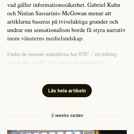
vad gäller informationssäkerhet. Gabriel Kuhn
och Ninïan Sassarinis-McGowan menar att
artiklarna baseras på tvivelaktiga grunder och
undrar om sensationalism borde få styra narrativ
inom vänsterns medielandskap.
Under de senaste månaderna har ETC – en tidning
som kallar sig för ”röd, grön och oberoende” –
publicerat två artiklar som vi gärna vill kommentera.
Artiklarna väcker flera frågor: Vem är det som ETC
skriver för? Vad betyder det att vara en ”röd, grön och
Läs hela artikeln
oberoende” tidning? Och vad är egentligen bra
journalistik?
2 weeks sedan
Den första artikeln publicerades den 10 mars 2026.
Titeln är
”Mystiska mannen förföljde ministern –