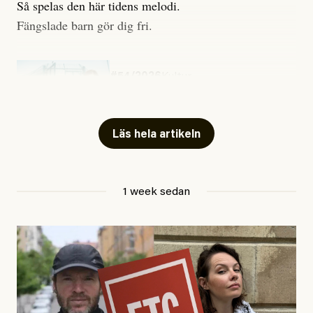
Så spelas den här tidens melodi.
Fängslade barn gör dig fri.
#54/2026
Kultur
Snart skrivs boken ”Barn i
fängelse”
Läs hela artikeln
Jesper Lundby
1 week sedan
Publicerad
29 July, 2026
Uppdaterad
29 July, 2026