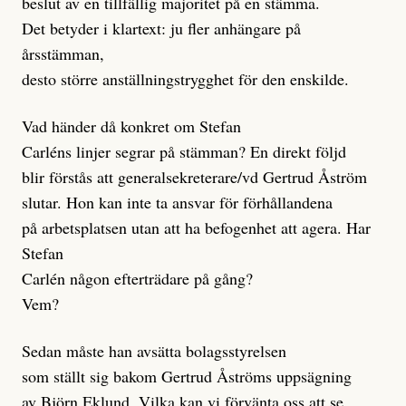
beslut av en tillfällig majoritet på en stämma.
Det betyder i klartext: ju fler anhängare på
årsstämman,
desto större anställningstrygghet för den enskilde.
Vad händer då konkret om Stefan
Carléns linjer segrar på stämman? En direkt följd
blir förstås att generalsekreterare/vd Gertrud Åström
slutar. Hon kan inte ta ansvar för förhållandena
på arbetsplatsen utan att ha befogenhet att agera. Har
Stefan
Carlén någon efterträdare på gång?
Vem?
Sedan måste han avsätta bolagsstyrelsen
som ställt sig bakom Gertrud Åströms uppsägning
av Björn Eklund. Vilka kan vi förvänta oss att se