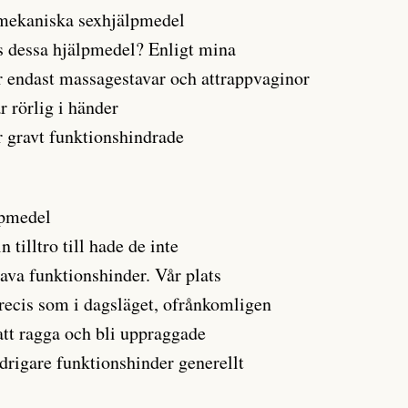
t mekaniska sexhjälpmedel
s dessa hjälpmedel? Enligt mina
ar endast massagestavar och attrappvaginor
r rörlig i händer
r gravt funktionshindrade
lpmedel
n tilltro till hade de inte
ava funktionshinder. Vår plats
precis som i dagsläget, ofrånkomligen
 att ragga och bli uppraggade
drigare funktionshinder generellt