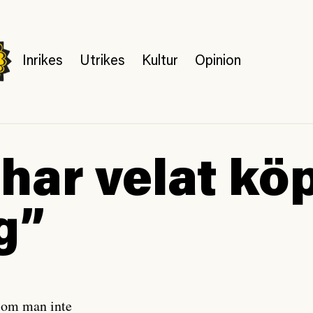
Inrikes
Utrikes
Kultur
Opinion
har velat kö
g”
t om man inte