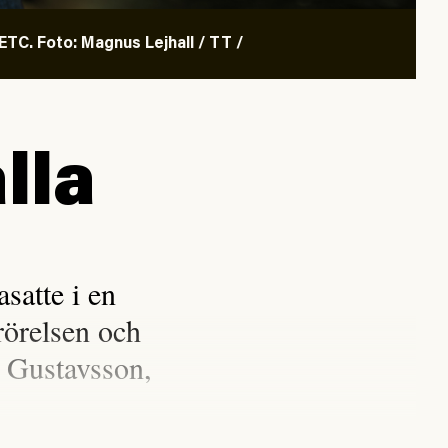
TC. Foto: Magnus Lejhall / TT /
lla
satte i en
rörelsen och
 Gustavsson,