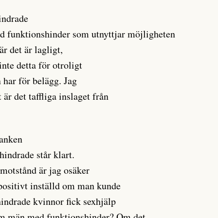
indrade
d funktionshinder som utnyttjar möjligheten
är det är lagligt,
nte detta för otroligt
har för belägg. Jag
 är det taffliga inslaget från
tanken
hindrade står klart.
motstånd är jag osäker
positivt inställd om man kunde
hindrade kvinnor fick sexhjälp
om män med funktionshinder? Om det