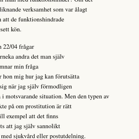
 liknande verksamhet som var ålagt
n att de funktionshindrade
sett kön.
n 22/04 frågar
örneka andra det man själv
lämnar min fråga
ar hon mig hur jag kan förutsätta
 sig när jag själv förmodligen
 i motsvarande situation. Men den typen av
kte på om prostitution är rätt
till exempel att det finns
s att jag själv sannolikt
 med sjukvård eller postutdelning.