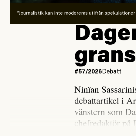
”Journalistik kan inte modereras utifrån spekulationer
Dagen
grans
#57/2026
Debatt
Ninïan Sassarin
debattartikel i A
vänstern som Da
chefredaktör på 