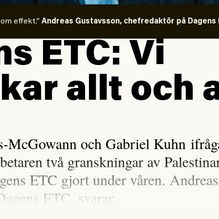
 om effekt.”
Andreas Gustavsson, chefredaktör på Dagens E
s ETC: Vi
kar allt och a
is-McGowann och Gabriel Kuhn ifråga
rbetaren två granskningar av Palestina
gens ETC gjort under våren. Andreas
Dagens ETC, svarar.