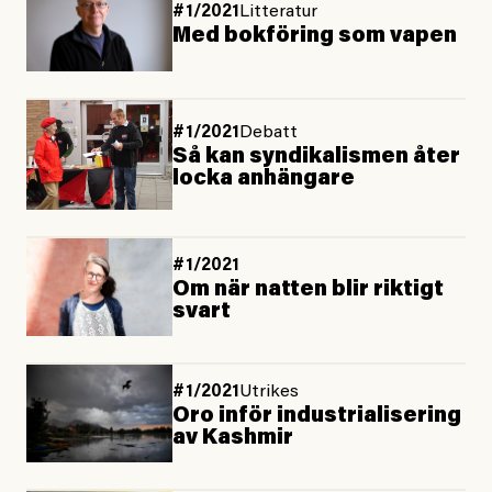
#1/2021
Litteratur
Med bokföring som vapen
#1/2021
Debatt
Så kan syndikalismen åter
locka anhängare
#1/2021
Om när natten blir riktigt
svart
#1/2021
Utrikes
Oro inför industrialisering
av Kashmir