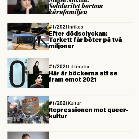
Solidaritet bortom
kärnfamiljen
#1/2021
Inrikes
Efter dödsolyckan:
Tarkett får böter på två
miljoner
#1/2021
Litteratur
Här är böckerna att se
fram emot 2021
#1/2021
Kultur
Repressionen mot queer-
kultur