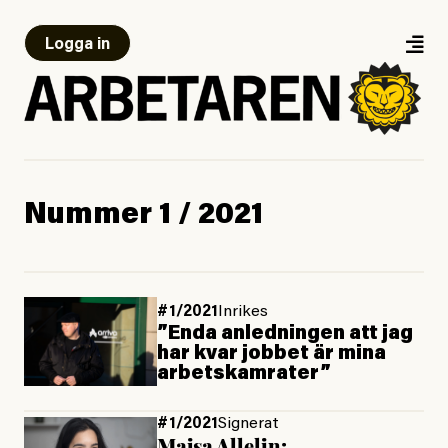
Logga in
Nummer 1 / 2021
#1/2021
Inrikes
”Enda anledningen att jag
har kvar jobbet är mina
arbetskamrater”
#1/2021
Signerat
Majsa Allelin: