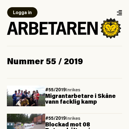
Logga in
Nummer 55 / 2019
#55/2019
Inrikes
Migrantarbetare i Skåne
vann facklig kamp
#55/2019
Inrikes
Blockad mot 08