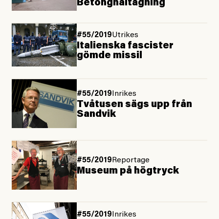
Betonghåltagning
#55/2019
Utrikes
Italienska fascister
gömde missil
#55/2019
Inrikes
Tvåtusen sägs upp från
Sandvik
#55/2019
Reportage
Museum på högtryck
#55/2019
Inrikes