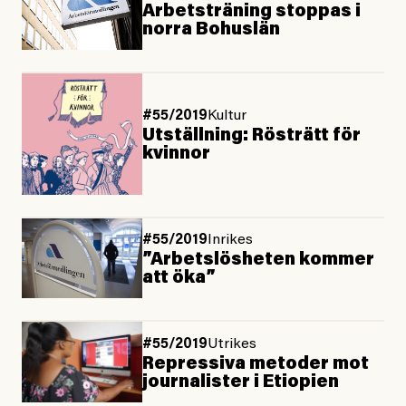
Arbetsträning stoppas i
norra Bohuslän
#55/2019
Kultur
Utställning: Rösträtt för
kvinnor
#55/2019
Inrikes
”Arbetslösheten kommer
att öka”
#55/2019
Utrikes
Repressiva metoder mot
journalister i Etiopien