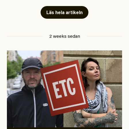
fängelse”
Läs hela artikeln
Jesper Lundby
2 weeks sedan
Publicerad
29 July, 2026
Uppdaterad
29 July, 2026