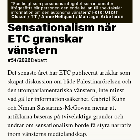
”Samtidigt som personens integritet som informatör
ifrågasätts blir personen den enda källan till spektakulär
information om den autonoma vänstern.”
Foto: Oscar
Olsson / TT / Annie Hellquist / Montage: Arbetaren
Sensationalism när
ETC granskar
vänstern
#54/2026
Debatt
Det senaste året har ETC publicerat artiklar som
skapat diskussion om både Palestinarörelsen och
den utomparlamentariska vänstern, inte minst
vad gäller informationssäkerhet. Gabriel Kuhn
och Ninïan Sassarinis-McGowan menar att
artiklarna baseras på tvivelaktiga grunder och
undrar om sensationalism borde få styra narrativ
inom vänsterns medielandskap.