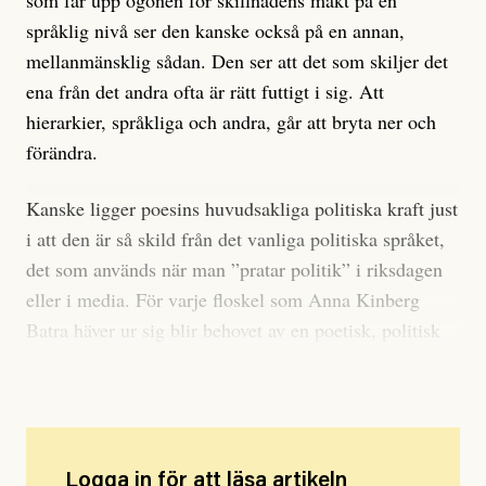
som får upp ögonen för skillnadens makt på en
språklig nivå ser den kanske också på en annan,
mellanmänsklig sådan. Den ser att det som skiljer det
ena från det andra ofta är rätt futtigt i sig. Att
hierarkier, språkliga och andra, går att bryta ner och
förändra.
Kanske ligger poesins huvudsakliga politiska kraft just
i att den är så skild från det vanliga politiska språket,
det som används när man ”pratar politik” i riksdagen
eller i media. För varje floskel som Anna Kinberg
Batra häver ur sig blir behovet av en poetisk, politisk
motkraft större. Den finns där, för den som letar.
Logga in för att läsa artikeln