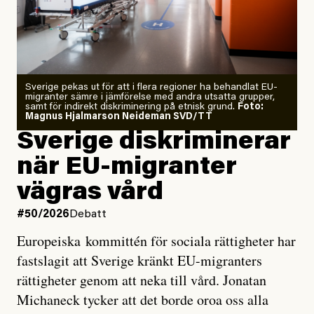
Årets El Niño kan bli den
starkaste som uppmätts
Zeke Hausfather är chockad igen efter att ha
Sverige pekas ut för att i flera regioner ha behandlat EU-
analyserat hur de olika klimatmodellerna bedömer
migranter sämre i jämförelse med andra utsatta grupper,
samt för indirekt diskriminering på etnisk grund.
Foto:
läget för hur den begynnande El Niño-händelsen ska
Magnus Hjalmarson Neideman SVD/TT
utveckla sig. El Niño är ett återkommande
Sverige diskriminerar
väderfenomen som uppstår när havsvattnet i delar av
när EU-migranter
Stilla havet blir ovanligt varmt. Det påverkar vädret
vägras vård
över stora delar av världen och under
våren
har
forskare allt oftare varnat för att den här El Niñon
#50/2026
Debatt
kommer att bli extrem.
Europeiska kommittén för sociala rättigheter har
fastslagit att Sverige kränkt EU-migranters
Det verkar vara en underdrift, menar nu Zeke
rättigheter genom att neka till vård. Jonatan
Hausfather.
Michaneck tycker att det borde oroa oss alla