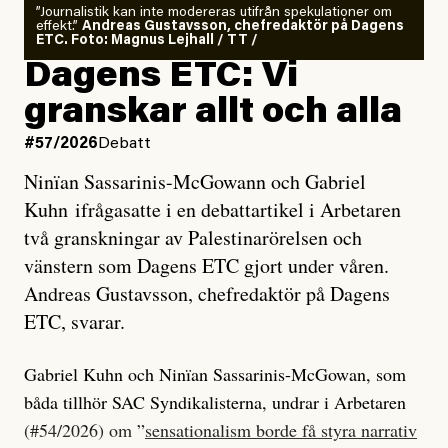
”Journalistik kan inte modereras utifrån spekulationer om
effekt.”
Andreas Gustavsson, chefredaktör på Dagens
ETC. Foto: Magnus Lejhall / TT /
Dagens ETC: Vi
granskar allt och alla
#57/2026
Debatt
Ninïan Sassarinis-McGowann och Gabriel
Kuhn ifrågasatte i en debattartikel i Arbetaren
två granskningar av Palestinarörelsen och
vänstern som Dagens ETC gjort under våren.
Andreas Gustavsson, chefredaktör på Dagens
ETC, svarar.
Gabriel Kuhn och Ninïan Sassarinis-McGowan, som
båda tillhör SAC Syndikalisterna, undrar i Arbetaren
(#54/2026) om ”
sensationalism borde få styra narrativ