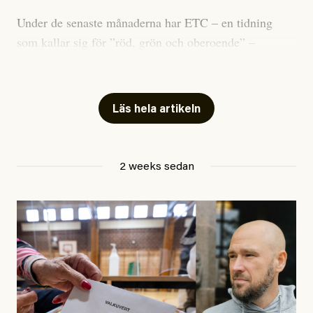
Under de senaste månaderna har ETC – en tidning
som kallar sig för ”röd, grön och oberoende” –
publicerat två artiklar som vi gärna vill kommentera.
Artiklarna väcker flera frågor: Vem är det som ETC
skriver för? Vad betyder det att vara en ”röd, grön och
Läs hela artikeln
oberoende” tidning? Och vad är egentligen bra
journalistik?
2 weeks sedan
Den första artikeln publicerades den 10 mars 2026.
Titeln är
”Mystiska mannen förföljde ministern –
utpekas som israelisk infiltratör”
. Enligt ingressen
handlar artikeln om en person vars ”bakgrund skapar
splittring och oro i rörelsen”. Problemet är att artikeln
skapar betydligt mer oro i palestinarörelsen – och den
oberoende vänstern – än den porträtterade personen