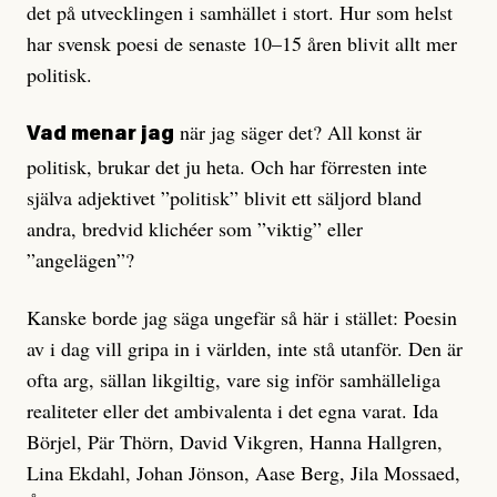
det på utvecklingen i samhället i stort. Hur som helst
har svensk poesi de senaste 10–15 åren blivit allt mer
politisk.
när jag säger det? All konst är
Vad menar jag
politisk, brukar det ju heta. Och har förresten inte
själva adjektivet ”politisk” blivit ett säljord bland
andra, bredvid klichéer som ”viktig” eller
”angelägen”?
Kanske borde jag säga ungefär så här i stället: Poesin
av i dag vill gripa in i världen, inte stå utanför. Den är
ofta arg, sällan likgiltig, vare sig inför samhälleliga
realiteter eller det ambivalenta i det egna varat. Ida
Börjel, Pär Thörn, David Vikgren, Hanna Hallgren,
Lina Ekdahl, Johan Jönson, Aase Berg, Jila Mossaed,