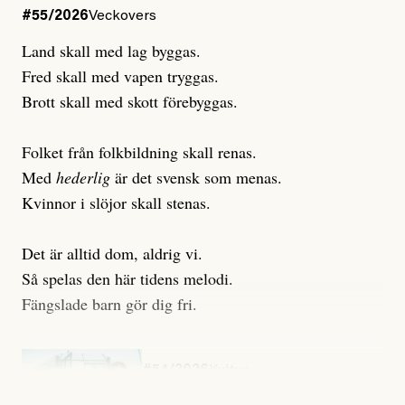
#55/2026
Veckovers
Land skall med lag byggas.
Fred skall med vapen tryggas.
Brott skall med skott förebyggas.
Folket från folkbildning skall renas.
Med
hederlig
är det svensk som menas.
Kvinnor i slöjor skall stenas.
Det är alltid dom, aldrig vi.
Så spelas den här tidens melodi.
Fängslade barn gör dig fri.
#54/2026
Kultur
Snart skrivs boken ”Barn i