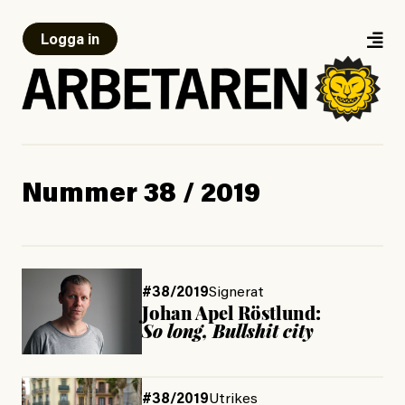
Logga in
Nummer 38 / 2019
#38/2019
Signerat
Johan Apel Röstlund:
So long, Bullshit city
#38/2019
Utrikes