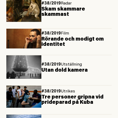
#38/2019
Radar
Skam skammare
skammast
#38/2019
Film
Rörande och modigt om
identitet
#38/2019
Utställning
Utan dold kamera
#38/2019
Utrikes
Tre personer gripna vid
prideparad på Kuba