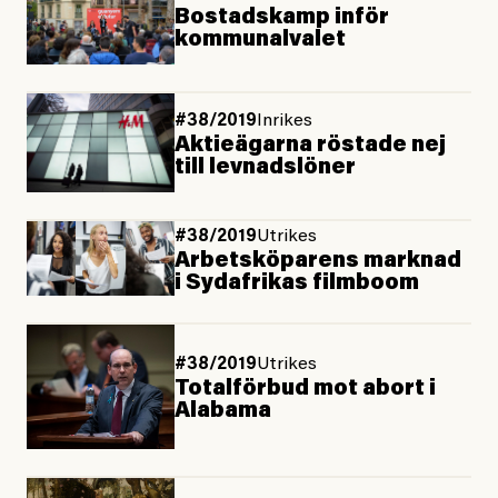
Bostadskamp inför
kommunalvalet
#38/2019
Inrikes
Aktieägarna röstade nej
till levnadslöner
#38/2019
Utrikes
Arbetsköparens marknad
i Sydafrikas filmboom
#38/2019
Utrikes
Totalförbud mot abort i
Alabama