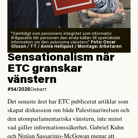
”Samtidigt som personens integritet som informatör
ifrågasätts blir personen den enda källan till spektakulär
information om den autonoma vänstern.”
Foto: Oscar
Olsson / TT / Annie Hellquist / Montage: Arbetaren
Sensationalism när
ETC granskar
vänstern
#54/2026
Debatt
Det senaste året har ETC publicerat artiklar som
skapat diskussion om både Palestinarörelsen och
den utomparlamentariska vänstern, inte minst
vad gäller informationssäkerhet. Gabriel Kuhn
och Ninïan Sassarinis-McGowan menar att