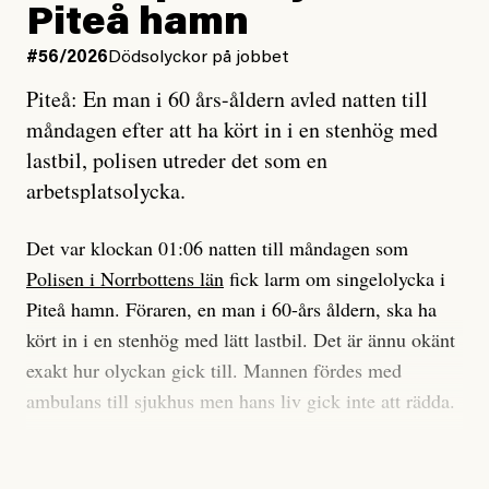
och lade min sista ungdom
Piteå hamn
på att laga en gammal bod.
Vad är bra journalistik?
#56/2026
Dödsolyckor på jobbet
Piteå: En man i 60 års-åldern avled natten till
Jag sökte ljuset och meningen,
Ett försök till korta svar som jag hoppas kan förtydliga
måndagen efter att ha kört in i en stenhög med
efter det som var rent, rätt och sant,
för Kuhn och Sassarinis-McGowan och andra hur jag
lastbil, polisen utreder det som en
och aldrig såg jag det klarare än
som chefredaktör ser på Dagens ETC:s uppdrag och
arbetsplatsolycka.
när jag ombord på bussen hjälpte en tant.
roll.
Det var klockan 01:06 natten till måndagen som
Vi skriver för våra läsare som vill bli informerade,
Polisen i Norrbottens län
fick larm om singelolycka i
#23/2026
Intervjun
överraskade, bekräftade, utmanade – och som kräver
Jesper Lundby: ”Livet i sig
Piteå hamn. Föraren, en man i 60-års åldern, ska ha
att vi granskar allt och alla.
är ganska politiskt”
kört in i en stenhög med lätt lastbil. Det är ännu okänt
exakt hur olyckan gick till. Mannen fördes med
Vi är som sagt en röd, grön och oberoende tidning.
ambulans till sjukhus men hans liv gick inte att rädda.
Det betyder en annan journalistik än vad du hittar i
exempelvis Dagens Nyheter. Det märks på ledarsidan
Jesper Lundby
– Vi utreder det som en arbetsplatsolycka och har
men också i nyhetsbevakningen. Det handlar om
Publicerad
5 August, 2026
samlat in kameraövervakning och hållit förhör på