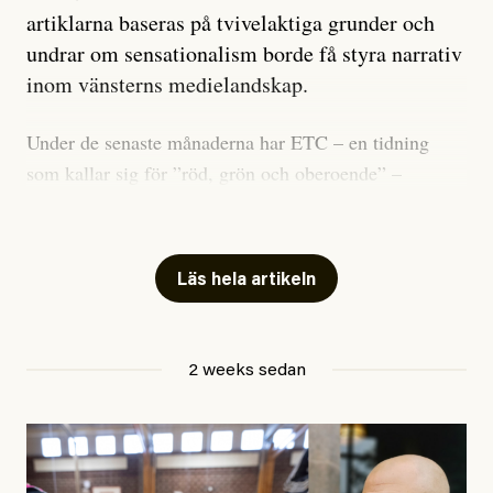
artiklarna baseras på tvivelaktiga grunder och
undrar om sensationalism borde få styra narrativ
inom vänsterns medielandskap.
Under de senaste månaderna har ETC – en tidning
som kallar sig för ”röd, grön och oberoende” –
publicerat två artiklar som vi gärna vill kommentera.
Artiklarna väcker flera frågor: Vem är det som ETC
skriver för? Vad betyder det att vara en ”röd, grön och
Läs hela artikeln
oberoende” tidning? Och vad är egentligen bra
journalistik?
2 weeks sedan
Den första artikeln publicerades den 10 mars 2026.
Titeln är
”Mystiska mannen förföljde ministern –
utpekas som israelisk infiltratör”
. Enligt ingressen
handlar artikeln om en person vars ”bakgrund skapar