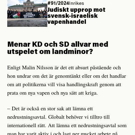
#91/2024
Inrikes
Judiskt upprop mot
svensk-israelisk
vapenhandel
Menar KD och SD allvar med
utspelet om landminor?
Enligt Malin Nilsson är det ett absurt påstående och
hon undrar om det är genomtänkt eller om det handlar
om att politikerna vill visa handlingskraft genom att
prata om nya vapen och nya sätt att kriga.
– Det är också en stor sak att lämna ett
nedrustningsavtal. Globalt behöver vi tilltro till
internationell rätt. Att lämna ett nedrustningsavtal som
man har varit aktiv i och lagt ner mycket arbete på