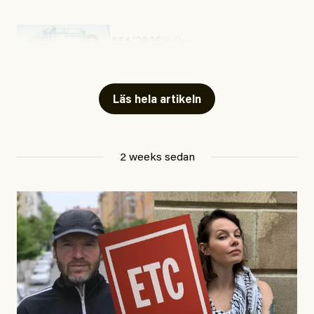
#54/2026
Kultur
Snart skrivs boken ”Barn i
fängelse”
Läs hela artikeln
Jesper Lundby
2 weeks sedan
Publicerad
29 July, 2026
Uppdaterad
29 July, 2026