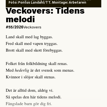
Joel Kellgren
Foto: Pontus Lundahl/TT. Montage: Arbetaren
Debattartikel i Arbetaren
Veckovers: Tidens
Publicerad
3 August, 2026
Publicerad
6 August, 2026
melodi
Uppdaterad
3 August, 2026
Uppdaterad
7 August, 2026
#55/2026
Veckovers
Land skall med lag byggas.
Fred skall med vapen tryggas.
Brott skall med skott förebyggas.
Folket från folkbildning skall renas.
Med
hederlig
är det svensk som menas.
Kvinnor i slöjor skall stenas.
Det är alltid dom, aldrig vi.
Så spelas den här tidens melodi.
Fängslade barn gör dig fri.