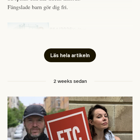
Fängslade barn gör dig fri.
#54/2026
Kultur
Snart skrivs boken ”Barn i
fängelse”
Läs hela artikeln
Jesper Lundby
2 weeks sedan
Publicerad
29 July, 2026
Uppdaterad
29 July, 2026