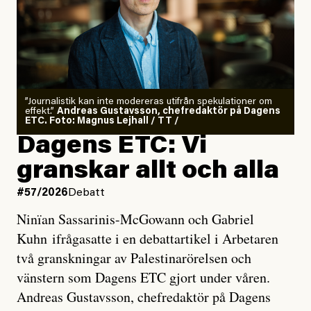
”Journalistik kan inte modereras utifrån spekulationer om
effekt.”
Andreas Gustavsson, chefredaktör på Dagens
ETC. Foto: Magnus Lejhall / TT /
Dagens ETC: Vi
granskar allt och alla
#57/2026
Debatt
Ninïan Sassarinis-McGowann och Gabriel
Kuhn ifrågasatte i en debattartikel i Arbetaren
två granskningar av Palestinarörelsen och
vänstern som Dagens ETC gjort under våren.
Andreas Gustavsson, chefredaktör på Dagens