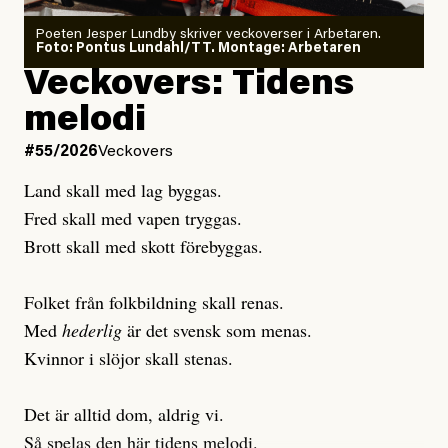
Poeten Jesper Lundby skriver veckoverser i Arbetaren.
Joel Kellgren
Foto: Pontus Lundahl/TT. Montage: Arbetaren
Debattartikel i Arbetaren
Veckovers: Tidens
Publicerad
3 August, 2026
Publicerad
6 August, 2026
melodi
Uppdaterad
3 August, 2026
Uppdaterad
7 August, 2026
#55/2026
Veckovers
Land skall med lag byggas.
Fred skall med vapen tryggas.
Brott skall med skott förebyggas.
Folket från folkbildning skall renas.
Med
hederlig
är det svensk som menas.
Kvinnor i slöjor skall stenas.
Det är alltid dom, aldrig vi.
Så spelas den här tidens melodi.