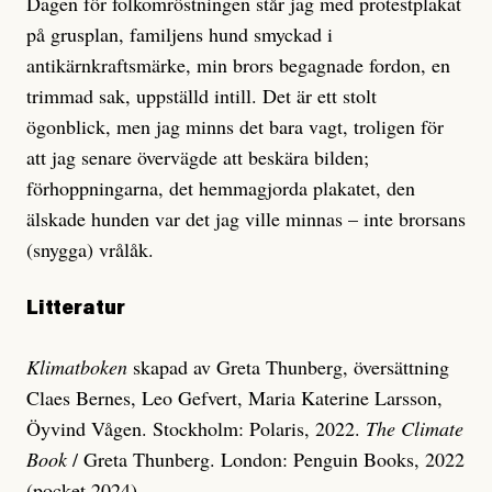
Dagen för folkomröstningen står jag med protestplakat
på grusplan, familjens hund smyckad i
antikärnkraftsmärke, min brors begagnade fordon, en
trimmad sak, uppställd intill. Det är ett stolt
ögonblick, men jag minns det bara vagt, troligen för
att jag senare övervägde att beskära bilden;
förhoppningarna, det hemmagjorda plakatet, den
älskade hunden var det jag ville minnas – inte brorsans
(snygga) vrålåk.
Litteratur
Klimatboken
skapad av Greta Thunberg, översättning
Claes Bernes, Leo Gefvert, Maria Katerine Larsson,
Öyvind Vågen. Stockholm: Polaris, 2022.
The Climate
Book
/ Greta Thunberg. London: Penguin Books, 2022
(pocket 2024)