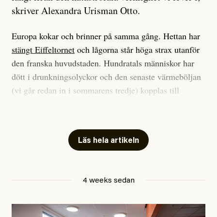
skriver Alexandra Urisman Otto.
Europa kokar och brinner på samma gång. Hettan har
stängt Eiffeltornet
och lågorna står höga strax utanför
den franska huvudstaden. Hundratals människor har
dött i drunkningsolyckor och den senaste värmeböljan
(vi går redan in i sommarens tredje) kopplas till
tiotusentals för tidiga
dödsfall
.
Har du också panik i hettan? Känns det som en
mardröm? Bra, allt annat vore fullständigt orimligt.
Läs hela artikeln
Klimatforskaren Zeke Hausfather
skrev
på måndagen
att han brukar vara ganska återhållsam när han
4 weeks sedan
diskuterar klimatdata. Bara en enda gång – i
september 2023, när de globala temperaturerna för