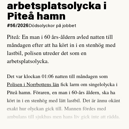
Vad betyder det att vara en röd, grön och oberoende
arbetsplatsolycka i
enligt uråldrig metod
tidning?
och lade min sista ungdom
Piteå hamn
på att laga en gammal bod.
Vad är bra journalistik?
#56/2026
Dödsolyckor på jobbet
Piteå: En man i 60 års-åldern avled natten till
Jag sökte ljuset och meningen,
Ett försök till korta svar som jag hoppas kan förtydliga
måndagen efter att ha kört in i en stenhög med
efter det som var rent, rätt och sant,
för Kuhn och Sassarinis-McGowan och andra hur jag
lastbil, polisen utreder det som en
och aldrig såg jag det klarare än
som chefredaktör ser på Dagens ETC:s uppdrag och
arbetsplatsolycka.
när jag ombord på bussen hjälpte en tant.
roll.
Det var klockan 01:06 natten till måndagen som
Vi skriver för våra läsare som vill bli informerade,
Polisen i Norrbottens län
fick larm om singelolycka i
#23/2026
Intervjun
överraskade, bekräftade, utmanade – och som kräver
Jesper Lundby: ”Livet i sig
Piteå hamn. Föraren, en man i 60-års åldern, ska ha
att vi granskar allt och alla.
är ganska politiskt”
kört in i en stenhög med lätt lastbil. Det är ännu okänt
exakt hur olyckan gick till. Mannen fördes med
Vi är som sagt en röd, grön och oberoende tidning.
ambulans till sjukhus men hans liv gick inte att rädda.
Det betyder en annan journalistik än vad du hittar i
exempelvis Dagens Nyheter. Det märks på ledarsidan
Jesper Lundby