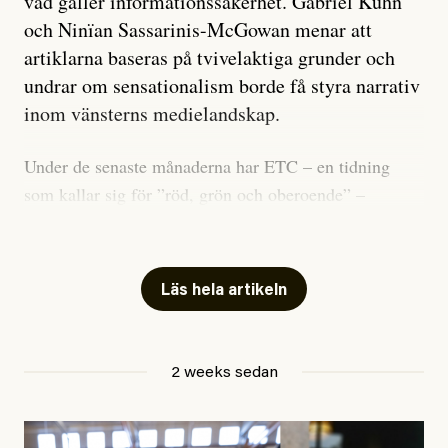
vad gäller informationssäkerhet. Gabriel Kuhn
och Ninïan Sassarinis-McGowan menar att
artiklarna baseras på tvivelaktiga grunder och
undrar om sensationalism borde få styra narrativ
inom vänsterns medielandskap.
Under de senaste månaderna har ETC – en tidning
som kallar sig för ”röd, grön och oberoende” –
publicerat två artiklar som vi gärna vill kommentera.
Artiklarna väcker flera frågor: Vem är det som ETC
skriver för? Vad betyder det att vara en ”röd, grön och
Läs hela artikeln
oberoende” tidning? Och vad är egentligen bra
journalistik?
2 weeks sedan
Den första artikeln publicerades den 10 mars 2026.
Titeln är
”Mystiska mannen förföljde ministern –
utpekas som israelisk infiltratör”
. Enligt ingressen