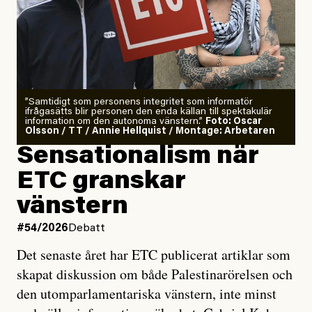
”Samtidigt som personens integritet som informatör
ifrågasätts blir personen den enda källan till spektakulär
information om den autonoma vänstern.”
Foto: Oscar
Olsson / TT / Annie Hellquist / Montage: Arbetaren
Sensationalism när
ETC granskar
vänstern
#54/2026
Debatt
Det senaste året har ETC publicerat artiklar som
skapat diskussion om både Palestinarörelsen och
den utomparlamentariska vänstern, inte minst