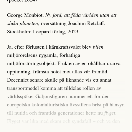
George Monbiot,
Ny jord, att föda världen utan att
sluka planeten
, översättning Joachim Retzlaff.
Stockholm: Leopard förlag, 2023
Ja, efter förlusten i kärnkraftsvalet blev
bilen
miljörörelsens nygamla, förhatliga
miljöförstöringsobjekt. Frukten av en ohållbar urarva
uppfinning, främsta hotet mot allas vår framtid.
Decenniet senare skulle på liknande vis ett annat
transportmedel komma att tilldelas rollen av
världsspöke. Galjonsfiguren nummer ett för den
europeiska kolonialturistiska livsstilens brist på hänsyn
till nutida och framtida generationer hette nu
flyget
.
Flyget var lika med skam och syndafall – och ve den
som någon gång måste bruka det.