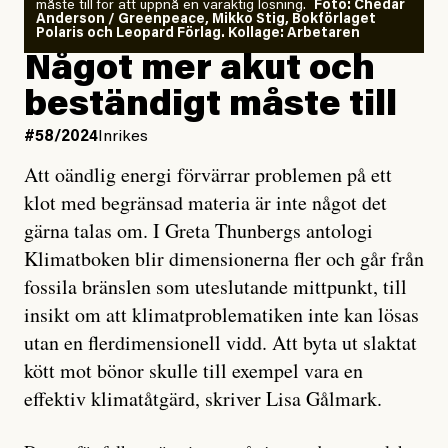
måste till för att uppnå en varaktig lösning.
Foto: Chedar
Anderson / Greenpeace, Mikko Stig, Bokförlaget
Polaris och Leopard Förlag. Kollage: Arbetaren
Något mer akut och
beständigt måste till
#58/2024
Inrikes
Att oändlig energi förvärrar problemen på ett
klot med begränsad materia är inte något det
gärna talas om. I Greta Thunbergs antologi
Klimatboken blir dimensionerna fler och går från
fossila bränslen som uteslutande mittpunkt, till
insikt om att klimatproblematiken inte kan lösas
utan en flerdimensionell vidd. Att byta ut slaktat
kött mot bönor skulle till exempel vara en
effektiv klimatåtgärd, skriver Lisa Gålmark.