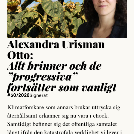
Jesper Lundby
Publicerad
15 July, 2026
Uppdaterad
15 July, 2026
Alexandra Urisman
Otto:
Allt brinner och de
”progressiva”
fortsätter som vanligt
#50/2026
Signerat
Klimatforskare som annars brukar uttrycka sig
återhållsamt erkänner sig nu vara i chock.
Samtidigt befinner sig det offentliga samtalet
långt ifrån den katastrofala verklighet vi lever i,