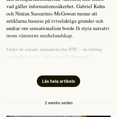
vad gäller informationssäkerhet. Gabriel Kuhn
och Ninïan Sassarinis-McGowan menar att
artiklarna baseras på tvivelaktiga grunder och
undrar om sensationalism borde få styra narrativ
inom vänsterns medielandskap.
Under de senaste månaderna har ETC – en tidning
som kallar sig för ”röd, grön och oberoende” –
publicerat två artiklar som vi gärna vill kommentera.
Artiklarna väcker flera frågor: Vem är det som ETC
skriver för? Vad betyder det att vara en ”röd, grön och
Läs hela artikeln
oberoende” tidning? Och vad är egentligen bra
journalistik?
2 weeks sedan
Den första artikeln publicerades den 10 mars 2026.
Titeln är
”Mystiska mannen förföljde ministern –