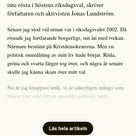
är sant, vad som är rykten”, utan den bidrar bara till
inte rösta i höstens riksdagsval, skriver
ännu mer ryktesspridning. Det finns inte ett enda bevis
författaren och aktivisten Jonas Lundström.
på eller ens ett övertygande argument för att den
misstänkta personen är en infiltratör. Det som läsaren
Senast jag stod vid urnan var i riksdagsvalet 2002. Då
får veta är att personen har ändrat sina politiska åsikter
röstade jag fortfarande borgerligt, om än med tvekan.
under åren, att den har raderat tidigare innehåll på sina
Närmare bestämt på Kristdemokraterna. Men en
sociala medier, att artikelns författare inte förstår sig
politisk ommålning av mitt liv hade börjat. Röda,
på personens ekonomi och att det tydligen finns
gröna och svarta färger tog över, och några år senare
anonyma röster inom rörelsen som säger saker som
skulle jag känna skam över mitt val.
”Om du frågar mig så är han en infiltratör”. Det kan
anses vara anledningar att titta närmare på personen,
Nu är jag knappast unik, vi är säkerligen många som
men ingenting av detta är tillräckligt för att hänga ut
ångrat vårt stöd till ett specifikt politiskt parti.
den. Personen nämns visserligen inte vid namn i
Avsevärt färre är de som fått kalla fötter inför
artikeln men är lätt att identifiera för alla som är aktiva
röstningen som sådan.
inom palestinarörelsen.
Mitt huvudargument för riksdagsvalsbojkott är etiskt.
Läs hela artikeln