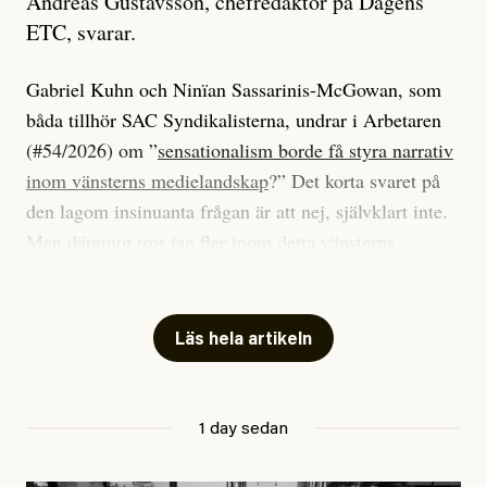
Andreas Gustavsson, chefredaktör på Dagens
ETC, svarar.
Gabriel Kuhn och Ninïan Sassarinis-McGowan, som
båda tillhör SAC Syndikalisterna, undrar i Arbetaren
(#54/2026) om ”
sensationalism borde få styra narrativ
inom vänsterns medielandskap
?” Det korta svaret på
den lagom insinuanta frågan är att nej, självklart inte.
Men däremot tror jag fler inom detta vänsterns
medielandskap skulle må bra av en sund populism, i
betydelsen att göra avslöjande och undersökande
journalistik som vänder sig till många snarare än att
Läs hela artikeln
jaga inbördes beundran. Det har i alla fall fungerat för
Dagens ETC.
1 day sedan
Det är två specifika artiklar som Kuhn och Sassarinis-
McGowan riktar sin kritik mot.