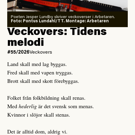
Poeten Jesper Lundby skriver veckoverser i Arbetaren.
Joel Kellgren
Foto: Pontus Lundahl/TT. Montage: Arbetaren
Debattartikel i Arbetaren
Veckovers: Tidens
Publicerad
3 August, 2026
Publicerad
6 August, 2026
melodi
Uppdaterad
3 August, 2026
Uppdaterad
6 August, 2026
#55/2026
Veckovers
Land skall med lag byggas.
Fred skall med vapen tryggas.
Brott skall med skott förebyggas.
Folket från folkbildning skall renas.
Med
hederlig
är det svensk som menas.
Kvinnor i slöjor skall stenas.
Det är alltid dom, aldrig vi.