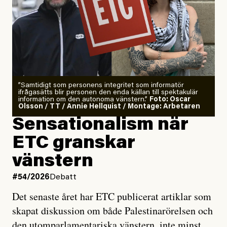
”Samtidigt som personens integritet som informatör
ifrågasätts blir personen den enda källan till spektakulär
information om den autonoma vänstern.”
Foto: Oscar
Olsson / TT / Annie Hellquist / Montage: Arbetaren
Sensationalism när
ETC granskar
vänstern
#54/2026
Debatt
Det senaste året har ETC publicerat artiklar som
skapat diskussion om både Palestinarörelsen och
den utomparlamentariska vänstern, inte minst