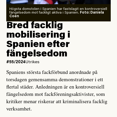
Högsta domstolen i Spanien har fastslagit en kontroversiell
fängelsedom mot fackligt aktiva i Spanien.
Foto: Daniela
Coen
Bred facklig
mobilisering i
Spanien efter
fängelsedom
#55/2024
Utrikes
Spaniens största fackförbund anordnade på
torsdagen gemensamma demonstrationer i ett
flertal städer. Anledningen är en kontroversiell
fängelsedom mot fackföreningsaktivister, som
kritiker menar riskerar att kriminalisera facklig
verksamhet.