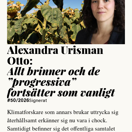
Jesper Lundby
Publicerad
15 July, 2026
Uppdaterad
15 July, 2026
Alexandra Urisman
Otto:
Allt brinner och de
”progressiva”
fortsätter som vanligt
#50/2026
Signerat
Klimatforskare som annars brukar uttrycka sig
återhållsamt erkänner sig nu vara i chock.
Samtidigt befinner sig det offentliga samtalet