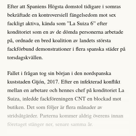
Efter att Spaniens Högsta domstol tidigare i somras
bekräftade en kontroversiell fängelsedom mot sex
fackligt aktiva, kända som ”La Suiza 6” efter
konditoriet som en av de dömda personerna arbetade
på, ordnade en bred koalition av landets största
fackförbund demonstrationer i flera spanska städer på
torsdagskvällen.
Fallet i frågan tog sin början i den nordspanska
kuststaden Gijón, 2017. Efter en infekterad konflikt
mellan en arbetare och hennes chef på konditoriet La
Suiza, inledde fackföreningen CNT en blockad mot
butiken. Det som följer är flera månader av
stridsåtgärder. Parterna kommer aldrig överens innan
företaget stänger ner, senare samma år.