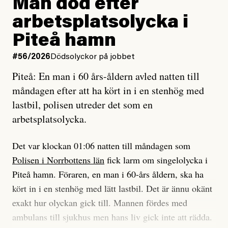
Man död efter
Jag lärde mig renovera
Vad betyder det att vara en röd, grön och oberoende
arbetsplatsolycka i
enligt uråldrig metod
tidning?
och lade min sista ungdom
Piteå hamn
på att laga en gammal bod.
Vad är bra journalistik?
#56/2026
Dödsolyckor på jobbet
Piteå: En man i 60 års-åldern avled natten till
Jag sökte ljuset och meningen,
Ett försök till korta svar som jag hoppas kan förtydliga
måndagen efter att ha kört in i en stenhög med
efter det som var rent, rätt och sant,
för Kuhn och Sassarinis-McGowan och andra hur jag
lastbil, polisen utreder det som en
och aldrig såg jag det klarare än
som chefredaktör ser på Dagens ETC:s uppdrag och
arbetsplatsolycka.
när jag ombord på bussen hjälpte en tant.
roll.
Det var klockan 01:06 natten till måndagen som
Vi skriver för våra läsare som vill bli informerade,
Polisen i Norrbottens län
fick larm om singelolycka i
#23/2026
Intervjun
överraskade, bekräftade, utmanade – och som kräver
Jesper Lundby: ”Livet i sig
Piteå hamn. Föraren, en man i 60-års åldern, ska ha
att vi granskar allt och alla.
är ganska politiskt”
kört in i en stenhög med lätt lastbil. Det är ännu okänt
exakt hur olyckan gick till. Mannen fördes med
Vi är som sagt en röd, grön och oberoende tidning.
ambulans till sjukhus men hans liv gick inte att rädda.
Det betyder en annan journalistik än vad du hittar i