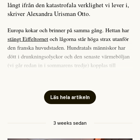
långt ifrån den katastrofala verklighet vi lever i,
skriver Alexandra Urisman Otto.
Europa kokar och brinner på samma gång. Hettan har
stängt Eiffeltornet
och lågorna står höga strax utanför
den franska huvudstaden. Hundratals människor har
dött i drunkningsolyckor och den senaste värmeböljan
(vi går redan in i sommarens tredje) kopplas till
tiotusentals för tidiga
dödsfall
.
Har du också panik i hettan? Känns det som en
mardröm? Bra, allt annat vore fullständigt orimligt.
Läs hela artikeln
Klimatforskaren Zeke Hausfather
skrev
på måndagen
att han brukar vara ganska återhållsam när han
3 weeks sedan
diskuterar klimatdata. Bara en enda gång – i