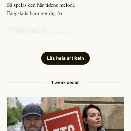
Så spelas den här tidens melodi.
Fängslade barn gör dig fri.
#54/2026
Kultur
Snart skrivs boken ”Barn i
fängelse”
Läs hela artikeln
Jesper Lundby
1 week sedan
Publicerad
29 July, 2026
Uppdaterad
29 July, 2026