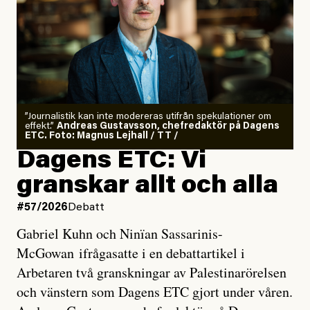
”Journalistik kan inte modereras utifrån spekulationer om
effekt.”
Andreas Gustavsson, chefredaktör på Dagens
ETC. Foto: Magnus Lejhall / TT /
Dagens ETC: Vi
granskar allt och alla
#57/2026
Debatt
Gabriel Kuhn och Ninïan Sassarinis-
McGowan ifrågasatte i en debattartikel i
Arbetaren två granskningar av Palestinarörelsen
och vänstern som Dagens ETC gjort under våren.