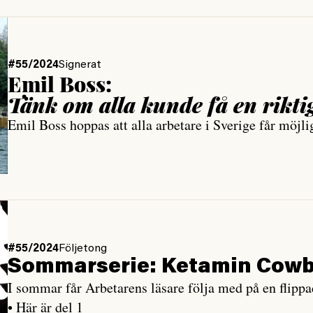
#55/2024
Signerat
Emil Boss:
Tänk om alla kunde få en rikti
Emil Boss hoppas att alla arbetare i Sverige får möjlig
#55/2024
Följetong
Sommarserie: Ketamin Cowbo
I sommar får Arbetarens läsare följa med på en flip
• Här är del 1