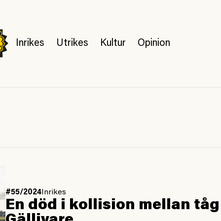
Inrikes
Utrikes
Kultur
Opinion
#55/2024
Inrikes
En död i kollision mellan tå
Gällivare