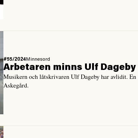
#55/2024
Minnesord
Arbetaren minns Ulf Dageby
Musikern och låtskrivaren Ulf Dageby har avlidit. En
Askegård.