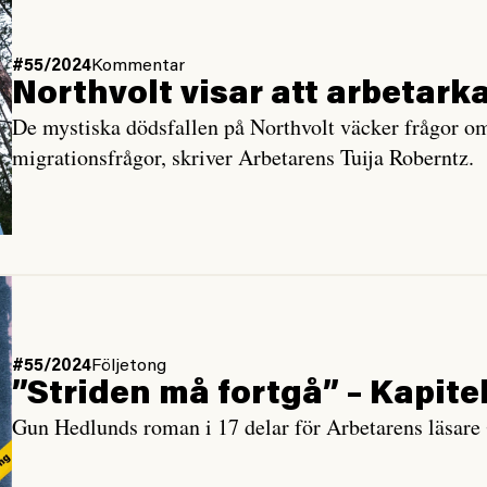
#55/2024
Kommentar
Northvolt visar att arbetar
De mystiska dödsfallen på Northvolt väcker frågor om 
migrationsfrågor, skriver Arbetarens Tuija Roberntz.
#55/2024
Följetong
”Striden må fortgå” – Kapitel
Gun Hedlunds roman i 17 delar för Arbetarens läsare •