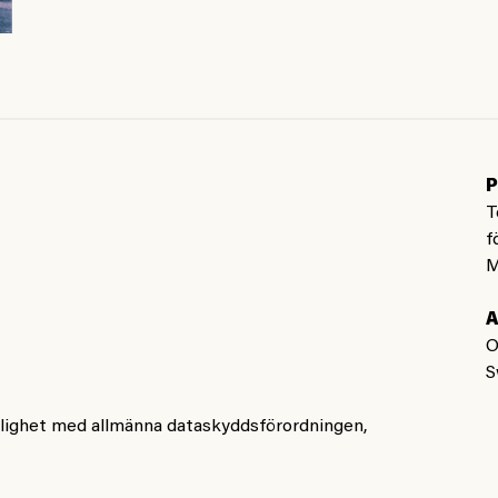
P
T
f
M
A
O
S
nlighet med allmänna dataskyddsförordningen,