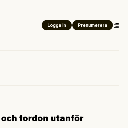
Logga in
Prenumerera
g och fordon utanför