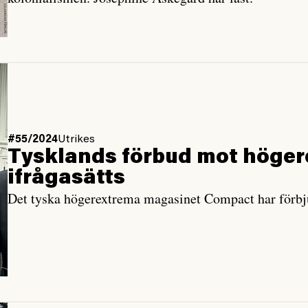
#55/2024
Utrikes
Tysklands förbud mot höge
ifrågasätts
Det tyska högerextrema magasinet Compact har förbjudi