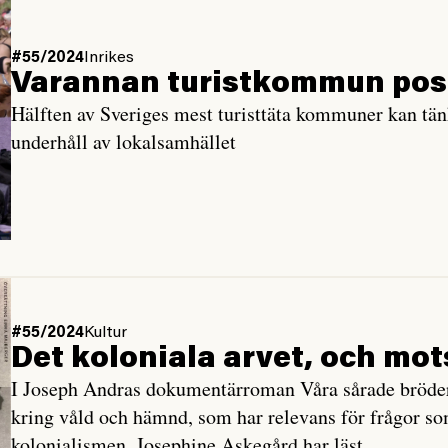
#55/2024
Inrikes
Varannan turist­kommun positi
Hälften av Sveriges mest turisttäta kommuner kan tänka 
underhåll av lokalsamhället
#55/2024
Kultur
Det koloniala arvet, och mo
I Joseph Andras dokumentärroman Våra sårade bröder 
kring våld och hämnd, som har relevans för frågor som
kolonialismen. Josephine Askegård har läst.