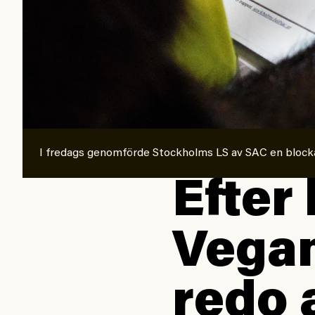
I fredags genomförde Stockholms LS av SAC en block
Efter
Vegan
redo 