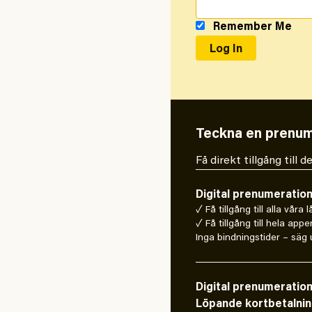
Remember Me
Teckna en prenum
Få direkt tillgång till
Digital prenumeratio
✓ Få tillgång till alla våra 
✓ Få tillgång till hela appe
Inga bindningstider – säg u
Digital prenumeratio
Löpande kortbetalni