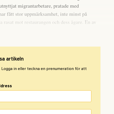
tnyttjat migrantarbetare, pratade med
 har fått stor uppmärksamhet, inte minst på
a rasat mot restaurangen och dess ägare. En av
kock och matinfluencer.
sa artikeln
l. Logga in eller teckna en prenumeration för att
ddress