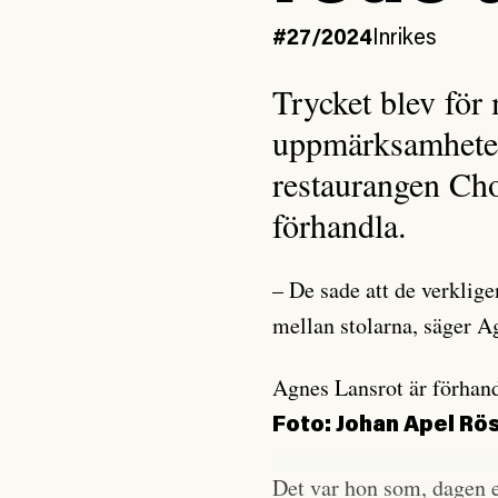
#27/2024
Inrikes
Trycket blev för
uppmärksamheten 
restaurangen Cho
förhandla.
– De sade att de verklige
mellan stolarna, säger A
Agnes Lansrot är förhan
Foto: Johan Apel Rö
Det var hon som, dagen e