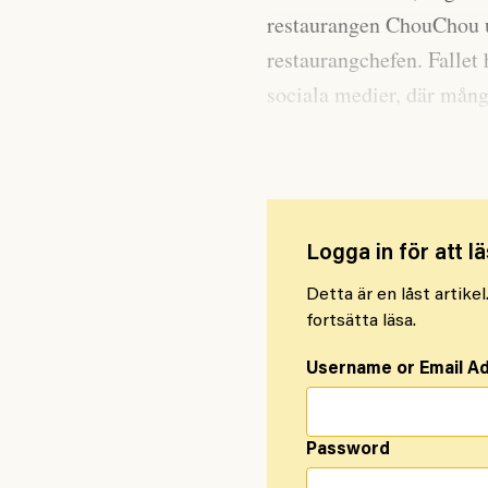
restaurangen ChouChou u
restaurangchefen. Fallet
sociala medier, där mång
dem är en välkänd vegan
Logga in för att lä
Detta är en låst artike
fortsätta läsa.
Username or Email A
Password