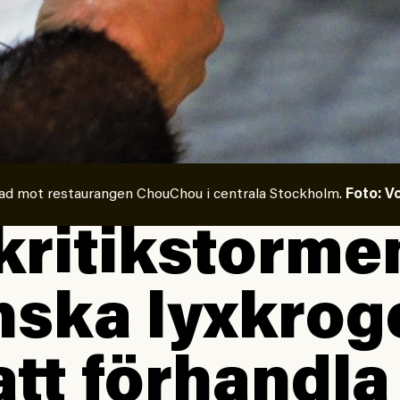
ad mot restaurangen ChouChou i centrala Stockholm.
Foto: V
 kritikstorme
ska lyx­­kro
att förhandla