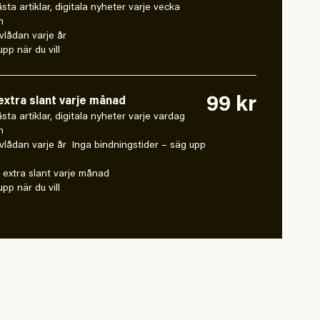
låsta artiklar, digitala nyheter varje vecka
n
vlådan varje år
pp när du vill
99 kr
xtra slant varje månad
 låsta artiklar, digitala nyheter varje vardag
n
vlådan varje år Inga bindningstider – säg upp
extra slant varje månad
pp när du vill