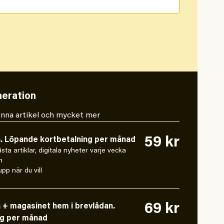
eration
 denna artikel och mycket mer
59 kr
n. Löpande kortbetalning per månad
låsta artiklar, digitala nyheter varje vecka
n
pp när du vill
69 kr
n + magasinet hem i brevlådan.
ng per månad