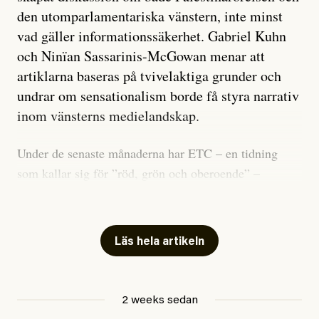
den utomparlamentariska vänstern, inte minst
vad gäller informationssäkerhet. Gabriel Kuhn
och Ninïan Sassarinis-McGowan menar att
artiklarna baseras på tvivelaktiga grunder och
undrar om sensationalism borde få styra narrativ
inom vänsterns medielandskap.
Under de senaste månaderna har ETC – en tidning
som kallar sig för ”röd, grön och oberoende” –
publicerat två artiklar som vi gärna vill kommentera.
Artiklarna väcker flera frågor: Vem är det som ETC
skriver för? Vad betyder det att vara en ”röd, grön och
Läs hela artikeln
oberoende” tidning? Och vad är egentligen bra
journalistik?
2 weeks sedan
Den första artikeln publicerades den 10 mars 2026.