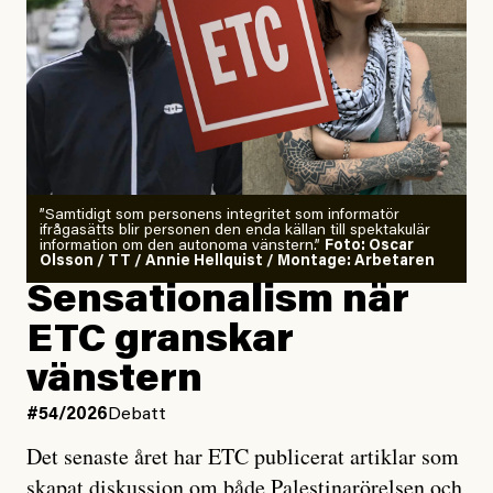
”Samtidigt som personens integritet som informatör
ifrågasätts blir personen den enda källan till spektakulär
information om den autonoma vänstern.”
Foto: Oscar
Olsson / TT / Annie Hellquist / Montage: Arbetaren
Sensationalism när
ETC granskar
vänstern
#54/2026
Debatt
Det senaste året har ETC publicerat artiklar som
skapat diskussion om både Palestinarörelsen och