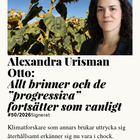
Publicerad
24 July, 2026
Jesper Lundby
Publicerad
15 July, 2026
Uppdaterad
15 July, 2026
Alexandra Urisman
Otto:
Allt brinner och de
”progressiva”
fortsätter som vanligt
#50/2026
Signerat
Klimatforskare som annars brukar uttrycka sig
återhållsamt erkänner sig nu vara i chock.