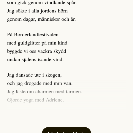
som gick genom vindlande spår.
Journalistiken är låst. En klatschig men korrekt rubrik
Jag sökte i alla jordens hörn
gör förhoppningsvis att en nyfiken beställer
genom dagar, människor och år.
prenumeration, men den avslutas sekunder senare om
inte journalistiken levererar substans. Självklart bygger
På Borderlandfestivalen
dessa granskningar på olika källor, alltifrån domar till
med guldglitter på min kind
en mängd intervjupersoner, inklusive generös
byggde vi oss vackra skydd
möjlighet att bemöta för såväl personen vars motiv att
undan själens isande vind.
engagera sig i Palestinarörelsen ifrågasätts som de
grupper där Säpo-resursen samlade in uppgifter.
Jag dansade ute i skogen,
Researchen är grundlig.
och jag drogade med min vän.
Jag läste om charmen med tarmen.
Möjligen är det egentligen inte journalistikens metod
Gjorde yoga med Adriene.
som stör?
Jag gick till psykologen
Kuhn och Sassarinis-McGowan återkommer till att
för en ADHD-utredning.
artiklarna ”inte är bra för” och ”skapar betydligt mer
Jag gick djupt ner i mitt trauma.