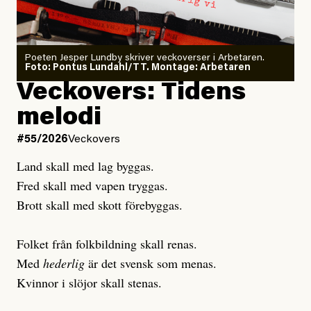
granskar vänstern
Poeten Jesper Lundby skriver veckoverser i Arbetaren.
Joel Kellgren
Foto: Pontus Lundahl/TT. Montage: Arbetaren
Debattartikel i Arbetaren
Veckovers: Tidens
Publicerad
3 August, 2026
Publicerad
6 August, 2026
melodi
Uppdaterad
3 August, 2026
Uppdaterad
7 August, 2026
#55/2026
Veckovers
Land skall med lag byggas.
Fred skall med vapen tryggas.
Brott skall med skott förebyggas.
Folket från folkbildning skall renas.
Med
hederlig
är det svensk som menas.
Kvinnor i slöjor skall stenas.