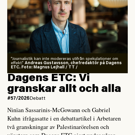
”Journalistik kan inte modereras utifrån spekulationer om
effekt.”
Andreas Gustavsson, chefredaktör på Dagens
ETC. Foto: Magnus Lejhall / TT /
Dagens ETC: Vi
granskar allt och alla
#57/2026
Debatt
Ninïan Sassarinis-McGowann och Gabriel
Kuhn ifrågasatte i en debattartikel i Arbetaren
två granskningar av Palestinarörelsen och