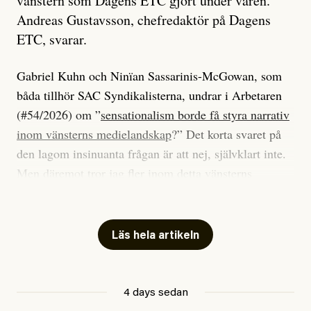
vänstern som Dagens ETC gjort under våren.
Andreas Gustavsson, chefredaktör på Dagens
ETC, svarar.
Gabriel Kuhn och Ninïan Sassarinis-McGowan, som
båda tillhör SAC Syndikalisterna, undrar i Arbetaren
(#54/2026) om ”
sensationalism borde få styra narrativ
inom vänsterns medielandskap
?” Det korta svaret på
den lagom insinuanta frågan är att nej, självklart inte.
Men däremot tror jag fler inom detta vänsterns
medielandskap skulle må bra av en sund populism, i
betydelsen att göra avslöjande och undersökande
journalistik som vänder sig till många snarare än att
Läs hela artikeln
jaga inbördes beundran. Det har i alla fall fungerat för
Dagens ETC.
4 days sedan
Det är två specifika artiklar som Kuhn och Sassarinis-