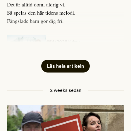
Det är alltid dom, aldrig vi.
Så spelas den här tidens melodi.
Fängslade barn gör dig fri.
#54/2026
Kultur
Snart skrivs boken ”Barn i
fängelse”
Läs hela artikeln
Jesper Lundby
2 weeks sedan
Publicerad
29 July, 2026
Uppdaterad
29 July, 2026