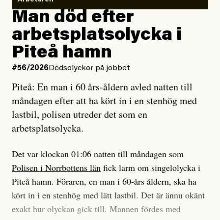
Vem är det som Dagens ETC skriver för?
Arbetaren
Man död efter
Jag lärde mig renovera
Vad betyder det att vara en röd, grön och oberoende
arbetsplatsolycka i
enligt uråldrig metod
tidning?
och lade min sista ungdom
Piteå hamn
på att laga en gammal bod.
Vad är bra journalistik?
#56/2026
Dödsolyckor på jobbet
Piteå: En man i 60 års-åldern avled natten till
Jag sökte ljuset och meningen,
Ett försök till korta svar som jag hoppas kan förtydliga
måndagen efter att ha kört in i en stenhög med
efter det som var rent, rätt och sant,
för Kuhn och Sassarinis-McGowan och andra hur jag
lastbil, polisen utreder det som en
och aldrig såg jag det klarare än
som chefredaktör ser på Dagens ETC:s uppdrag och
arbetsplatsolycka.
när jag ombord på bussen hjälpte en tant.
roll.
Det var klockan 01:06 natten till måndagen som
Vi skriver för våra läsare som vill bli informerade,
Polisen i Norrbottens län
fick larm om singelolycka i
#23/2026
Intervjun
överraskade, bekräftade, utmanade – och som kräver
Jesper Lundby: ”Livet i sig
Piteå hamn. Föraren, en man i 60-års åldern, ska ha
att vi granskar allt och alla.
är ganska politiskt”
kört in i en stenhög med lätt lastbil. Det är ännu okänt
exakt hur olyckan gick till. Mannen fördes med
Vi är som sagt en röd, grön och oberoende tidning.