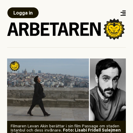
Logga in
Filmaren Levan Akin berättar i sin film Passage om staden
Istanbul och dess invånare.
Foto: Lisabi Fridell Sulejmen