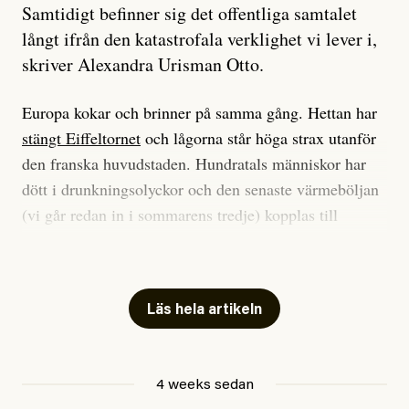
Samtidigt befinner sig det offentliga samtalet
långt ifrån den katastrofala verklighet vi lever i,
skriver Alexandra Urisman Otto.
Europa kokar och brinner på samma gång. Hettan har
stängt Eiffeltornet
och lågorna står höga strax utanför
den franska huvudstaden. Hundratals människor har
dött i drunkningsolyckor och den senaste värmeböljan
(vi går redan in i sommarens tredje) kopplas till
tiotusentals för tidiga
dödsfall
.
Har du också panik i hettan? Känns det som en
mardröm? Bra, allt annat vore fullständigt orimligt.
Läs hela artikeln
Klimatforskaren Zeke Hausfather
skrev
på måndagen
att han brukar vara ganska återhållsam när han
4 weeks sedan