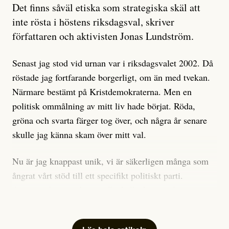
Artikeln undersöker inte, som ETC påstår, ”vad som
Det finns såväl etiska som strategiska skäl att
är sant, vad som är rykten”, utan den bidrar bara till
inte rösta i höstens riksdagsval, skriver
ännu mer ryktesspridning. Det finns inte ett enda bevis
författaren och aktivisten Jonas Lundström.
på eller ens ett övertygande argument för att den
misstänkta personen är en infiltratör. Det som läsaren
Senast jag stod vid urnan var i riksdagsvalet 2002. Då
får veta är att personen har ändrat sina politiska åsikter
röstade jag fortfarande borgerligt, om än med tvekan.
under åren, att den har raderat tidigare innehåll på sina
Närmare bestämt på Kristdemokraterna. Men en
sociala medier, att artikelns författare inte förstår sig
politisk ommålning av mitt liv hade börjat. Röda,
på personens ekonomi och att det tydligen finns
gröna och svarta färger tog över, och några år senare
anonyma röster inom rörelsen som säger saker som
skulle jag känna skam över mitt val.
”Om du frågar mig så är han en infiltratör”. Det kan
anses vara anledningar att titta närmare på personen,
Nu är jag knappast unik, vi är säkerligen många som
men ingenting av detta är tillräckligt för att hänga ut
ångrat vårt stöd till ett specifikt politiskt parti.
den. Personen nämns visserligen inte vid namn i
Avsevärt färre är de som fått kalla fötter inför
artikeln men är lätt att identifiera för alla som är aktiva
röstningen som sådan.
inom palestinarörelsen.