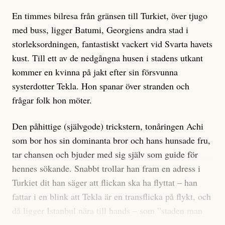
En timmes bilresa från gränsen till Turkiet, över tjugo
med buss, ligger Batumi, Georgiens andra stad i
storleksordningen, fantastiskt vackert vid Svarta havets
kust. Till ett av de nedgångna husen i stadens utkant
kommer en kvinna på jakt efter sin försvunna
systerdotter Tekla. Hon spanar över stranden och
frågar folk hon möter.
Den påhittige (självgode) trickstern, tonåringen Achi
som bor hos sin dominanta bror och hans hunsade fru,
tar chansen och bjuder med sig själv som guide för
hennes sökande. Snabbt trollar han fram en adress i
Turkiet dit han säger att flickan ska ha flyttat – han
fattar i en blink att Tekla är en transflicka på flykt, och
då ligger Istanbul nära till hands – som ”staden man
kommer till för att försvinna”.