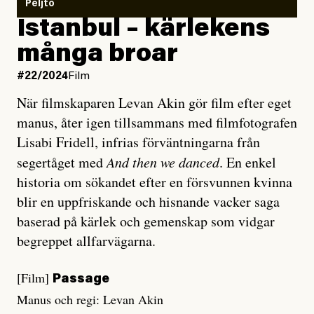
Peljto
Istanbul – kärlekens
många broar
#22/2024
Film
När filmskaparen Levan Akin gör film efter eget
manus, åter igen tillsammans med filmfotografen
Lisabi Fridell, infrias förväntningarna från
segertåget med
And then we danced
. En enkel
historia om sökandet efter en försvunnen kvinna
blir en uppfriskande och hisnande vacker saga
baserad på kärlek och gemenskap som vidgar
begreppet allfarvägarna.
[Film]
Passage
Manus och regi: Levan Akin