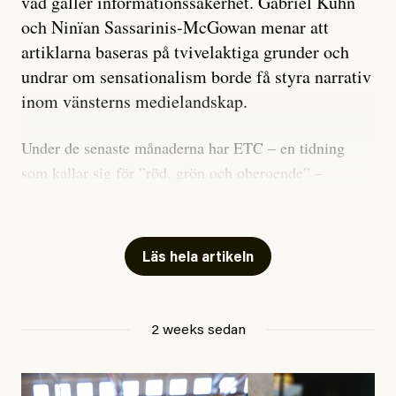
vad gäller informationssäkerhet. Gabriel Kuhn
och Ninïan Sassarinis-McGowan menar att
artiklarna baseras på tvivelaktiga grunder och
undrar om sensationalism borde få styra narrativ
inom vänsterns medielandskap.
Under de senaste månaderna har ETC – en tidning
som kallar sig för ”röd, grön och oberoende” –
publicerat två artiklar som vi gärna vill kommentera.
Artiklarna väcker flera frågor: Vem är det som ETC
skriver för? Vad betyder det att vara en ”röd, grön och
Läs hela artikeln
oberoende” tidning? Och vad är egentligen bra
journalistik?
2 weeks sedan
Den första artikeln publicerades den 10 mars 2026.
Titeln är
”Mystiska mannen förföljde ministern –
utpekas som israelisk infiltratör”
. Enligt ingressen