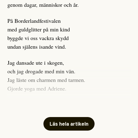
genom dagar, människor och år.
På Borderlandfestivalen
med guldglitter på min kind
byggde vi oss vackra skydd
undan själens isande vind.
Jag dansade ute i skogen,
och jag drogade med min vän.
Jag läste om charmen med tarmen.
Gjorde yoga med Adriene.
Jag gick till psykologen
för en ADHD-utredning.
Jag gick djupt ner i mitt trauma.
Läs hela artikeln
Undersökte min anknytning