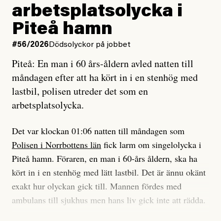
arbetsplatsolycka i
enligt uråldrig metod
och lade min sista ungdom
Piteå hamn
på att laga en gammal bod.
#56/2026
Dödsolyckor på jobbet
Piteå: En man i 60 års-åldern avled natten till
Jag sökte ljuset och meningen,
måndagen efter att ha kört in i en stenhög med
efter det som var rent, rätt och sant,
lastbil, polisen utreder det som en
och aldrig såg jag det klarare än
arbetsplatsolycka.
när jag ombord på bussen hjälpte en tant.
Det var klockan 01:06 natten till måndagen som
Polisen i Norrbottens län
fick larm om singelolycka i
#23/2026
Intervjun
Jesper Lundby: ”Livet i sig
Piteå hamn. Föraren, en man i 60-års åldern, ska ha
är ganska politiskt”
kört in i en stenhög med lätt lastbil. Det är ännu okänt
exakt hur olyckan gick till. Mannen fördes med
ambulans till sjukhus men hans liv gick inte att rädda.
Jesper Lundby