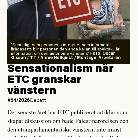
”Samtidigt som personens integritet som informatör
ifrågasätts blir personen den enda källan till spektakulär
information om den autonoma vänstern.”
Foto: Oscar
Olsson / TT / Annie Hellquist / Montage: Arbetaren
Sensationalism när
ETC granskar
vänstern
#54/2026
Debatt
Det senaste året har ETC publicerat artiklar som
skapat diskussion om både Palestinarörelsen och
den utomparlamentariska vänstern, inte minst