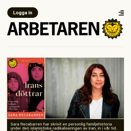
Logga in
Sara Recabarren har skrivit en personlig familjehistoria
under den islamistiska radikaliseringen av Iran, in i vår tid.