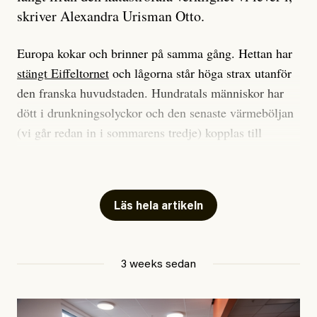
skriver Alexandra Urisman Otto.
Europa kokar och brinner på samma gång. Hettan har
stängt Eiffeltornet
och lågorna står höga strax utanför
den franska huvudstaden. Hundratals människor har
dött i drunkningsolyckor och den senaste värmeböljan
(vi går redan in i sommarens tredje) kopplas till
tiotusentals för tidiga
dödsfall
.
Har du också panik i hettan? Känns det som en
mardröm? Bra, allt annat vore fullständigt orimligt.
Läs hela artikeln
Klimatforskaren Zeke Hausfather
skrev
på måndagen
att han brukar vara ganska återhållsam när han
3 weeks sedan
diskuterar klimatdata. Bara en enda gång – i
september 2023, när de globala temperaturerna för