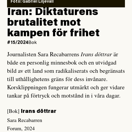
Foto: Gabriel Liljevall
Iran: Diktaturens
brutalitet mot
kampen för frihet
#15/2024
Bok
Journalisten Sara Recabarrens
Irans döttrar
är
både en personlig minnesbok och en utvidgad
bild av ett land som radikaliserats och begränsats
till uthållighetens gräns för dess invånare.
Korsklippningen fungerar utmärkt och ger vidare
tankar på förtryck och motstånd in i våra dagar.
[Bok]
Irans döttrar
Sara Recabarren
Forum, 2024