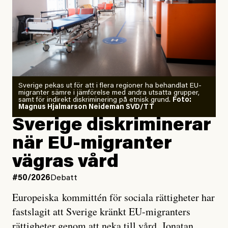
Årets El Niño kan bli den
starkaste som uppmätts
Zeke Hausfather är chockad igen efter att ha
Sverige pekas ut för att i flera regioner ha behandlat EU-
analyserat hur de olika klimatmodellerna bedömer
migranter sämre i jämförelse med andra utsatta grupper,
samt för indirekt diskriminering på etnisk grund.
Foto:
läget för hur den begynnande El Niño-händelsen ska
Magnus Hjalmarson Neideman SVD/TT
utveckla sig. El Niño är ett återkommande
Sverige diskriminerar
väderfenomen som uppstår när havsvattnet i delar av
när EU-migranter
Stilla havet blir ovanligt varmt. Det påverkar vädret
vägras vård
över stora delar av världen och under
våren
har
forskare allt oftare varnat för att den här El Niñon
#50/2026
Debatt
kommer att bli extrem.
Europeiska kommittén för sociala rättigheter har
fastslagit att Sverige kränkt EU-migranters
Det verkar vara en underdrift, menar nu Zeke
rättigheter genom att neka till vård. Jonatan