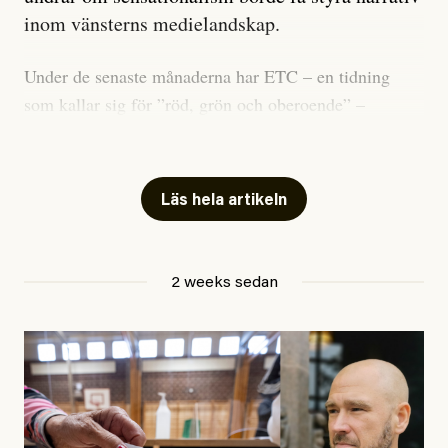
inom vänsterns medielandskap.
Under de senaste månaderna har ETC – en tidning
som kallar sig för ”röd, grön och oberoende” –
publicerat två artiklar som vi gärna vill kommentera.
Artiklarna väcker flera frågor: Vem är det som ETC
skriver för? Vad betyder det att vara en ”röd, grön och
Läs hela artikeln
oberoende” tidning? Och vad är egentligen bra
journalistik?
2 weeks sedan
Den första artikeln publicerades den 10 mars 2026.
Titeln är
”Mystiska mannen förföljde ministern –
utpekas som israelisk infiltratör”
. Enligt ingressen
handlar artikeln om en person vars ”bakgrund skapar
splittring och oro i rörelsen”. Problemet är att artikeln
skapar betydligt mer oro i palestinarörelsen – och den