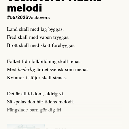
melodi
Uppdaterad
3 August, 2026
#55/2026
Veckovers
Land skall med lag byggas.
Fred skall med vapen tryggas.
Brott skall med skott förebyggas.
Folket från folkbildning skall renas.
Med
hederlig
är det svensk som menas.
Kvinnor i slöjor skall stenas.
Det är alltid dom, aldrig vi.
Så spelas den här tidens melodi.
Fängslade barn gör dig fri.