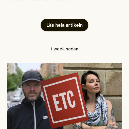
#54/2026
Kultur
Snart skrivs boken ”Barn i
fängelse”
Läs hela artikeln
Jesper Lundby
1 week sedan
Publicerad
29 July, 2026
Uppdaterad
29 July, 2026