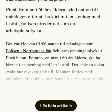
Piteå: En man i 60 års-åldern avled natten till
Jag sökte ljuset och meningen,
måndagen efter att ha kört in i en stenhög med
efter det som var rent, rätt och sant,
lastbil, polisen utreder det som en
och aldrig såg jag det klarare än
arbetsplatsolycka.
när jag ombord på bussen hjälpte en tant.
Det var klockan 01:06 natten till måndagen som
Polisen i Norrbottens län
fick larm om singelolycka i
#23/2026
Intervjun
Jesper Lundby: ”Livet i sig
Piteå hamn. Föraren, en man i 60-års åldern, ska ha
är ganska politiskt”
kört in i en stenhög med lätt lastbil. Det är ännu okänt
exakt hur olyckan gick till. Mannen fördes med
ambulans till sjukhus men hans liv gick inte att rädda.
Jesper Lundby
– Vi utreder det som en arbetsplatsolycka och har
Publicerad
5 August, 2026
samlat in kameraövervakning och hållit förhör på
platsen, säger Elis Brännström, RLC-befäl på polisens
Läs hela artikeln