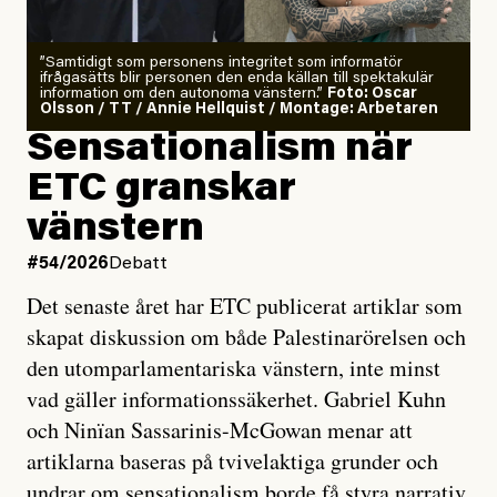
”Samtidigt som personens integritet som informatör
ifrågasätts blir personen den enda källan till spektakulär
information om den autonoma vänstern.”
Foto: Oscar
Olsson / TT / Annie Hellquist / Montage: Arbetaren
Sensationalism när
ETC granskar
vänstern
#54/2026
Debatt
Det senaste året har ETC publicerat artiklar som
skapat diskussion om både Palestinarörelsen och
den utomparlamentariska vänstern, inte minst
vad gäller informationssäkerhet. Gabriel Kuhn
och Ninïan Sassarinis-McGowan menar att
artiklarna baseras på tvivelaktiga grunder och
undrar om sensationalism borde få styra narrativ