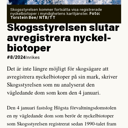
Skogsstyrelsen kommer fortsätta visa registrerade
nyckelbiotoper i myndighetens karttjänster.
Foto:
Torstein Bøe/ NTB/TT
Skogsstyrelsen slutar
avregistrera nyckel­
biotoper
#8/2024
Inrikes
Det är inte längre möjligt för skogsägare att
avregistrera nyckelbiotoper på sin mark, skriver
Skogsstyrelsen som nu analyserat den
vägledande dom som kom den 4 januari.
Den 4 januari fastslog Högsta förvaltningsdomstolen
en ny vägledande dom som berör de nyckelbiotoper
som Skogsstyrelsen registrerat sedan 1990-talet fram