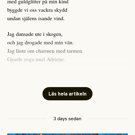
med guldglitter på min kind
byggde vi oss vackra skydd
undan själens isande vind.
Jag dansade ute i skogen,
och jag drogade med min vän.
Jag läste om charmen med tarmen.
Gjorde yoga med Adriene.
Jag gick till psykologen
för en ADHD-utredning.
Jag gick djupt ner i mitt trauma.
Läs hela artikeln
Undersökte min anknytning
Att vara ekonomiskt beroende
3 days sedan
ville jag gärna sluta
så jag investerade allt jag ägde