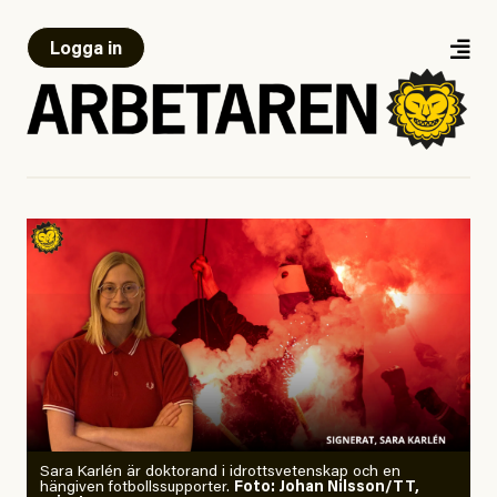
Logga in
Sara Karlén är doktorand i idrottsvetenskap och en
hängiven fotbollssupporter.
Foto: Johan Nilsson/TT,