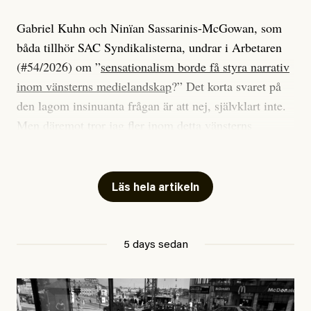
Gabriel Kuhn och Ninïan Sassarinis-McGowan, som
båda tillhör SAC Syndikalisterna, undrar i Arbetaren
(#54/2026) om ”
sensationalism borde få styra narrativ
inom vänsterns medielandskap
?” Det korta svaret på
den lagom insinuanta frågan är att nej, självklart inte.
Men däremot tror jag fler inom detta vänsterns
medielandskap skulle må bra av en sund populism, i
betydelsen att göra avslöjande och undersökande
journalistik som vänder sig till många snarare än att
Läs hela artikeln
jaga inbördes beundran. Det har i alla fall fungerat för
Dagens ETC.
5 days sedan
Det är två specifika artiklar som Kuhn och Sassarinis-
McGowan riktar sin kritik mot.