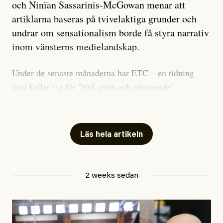
och Ninïan Sassarinis-McGowan menar att
artiklarna baseras på tvivelaktiga grunder och
undrar om sensationalism borde få styra narrativ
inom vänsterns medielandskap.
Under de senaste månaderna har ETC – en tidning
som kallar sig för ”röd, grön och oberoende” –
publicerat två artiklar som vi gärna vill kommentera.
Artiklarna väcker flera frågor: Vem är det som ETC
skriver för? Vad betyder det att vara en ”röd, grön och
Läs hela artikeln
oberoende” tidning? Och vad är egentligen bra
journalistik?
2 weeks sedan
Den första artikeln publicerades den 10 mars 2026.
Titeln är
”Mystiska mannen förföljde ministern –
utpekas som israelisk infiltratör”
. Enligt ingressen