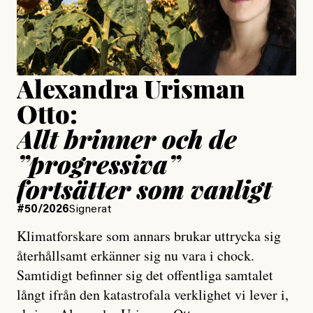
Jesper Lundby
Publicerad
15 July, 2026
Uppdaterad
15 July, 2026
Alexandra Urisman
Otto:
Allt brinner och de
”progressiva”
fortsätter som vanligt
#50/2026
Signerat
Klimatforskare som annars brukar uttrycka sig
återhållsamt erkänner sig nu vara i chock.
Samtidigt befinner sig det offentliga samtalet
långt ifrån den katastrofala verklighet vi lever i,