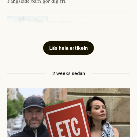
Fängslade barn gör dig fri.
#54/2026
Kultur
Snart skrivs boken ”Barn i
fängelse”
Läs hela artikeln
Jesper Lundby
2 weeks sedan
Publicerad
29 July, 2026
Uppdaterad
29 July, 2026