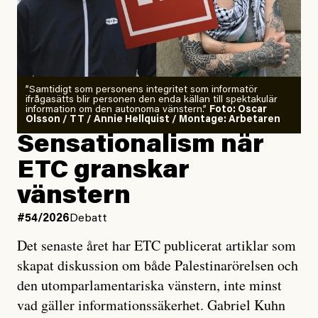
”Samtidigt som personens integritet som informatör
ifrågasätts blir personen den enda källan till spektakulär
information om den autonoma vänstern.”
Foto: Oscar
Olsson / TT / Annie Hellquist / Montage: Arbetaren
Sensationalism när
ETC granskar
vänstern
#54/2026
Debatt
Det senaste året har ETC publicerat artiklar som
skapat diskussion om både Palestinarörelsen och
den utomparlamentariska vänstern, inte minst
vad gäller informationssäkerhet. Gabriel Kuhn