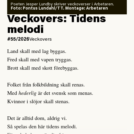
Poeten Jesper Lundby skriver veckoverser i Arbetaren.
Joel Kellgren
Foto: Pontus Lundahl/TT. Montage: Arbetaren
Debattartikel i Arbetaren
Veckovers: Tidens
Publicerad
3 August, 2026
Publicerad
6 August, 2026
melodi
Uppdaterad
3 August, 2026
Uppdaterad
7 August, 2026
#55/2026
Veckovers
Land skall med lag byggas.
Fred skall med vapen tryggas.
Brott skall med skott förebyggas.
Folket från folkbildning skall renas.
Med
hederlig
är det svensk som menas.
Kvinnor i slöjor skall stenas.
Det är alltid dom, aldrig vi.
Så spelas den här tidens melodi.