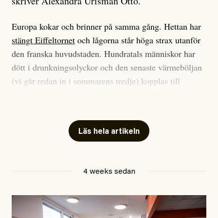
skriver Alexandra Urisman Otto.
Europa kokar och brinner på samma gång. Hettan har
stängt Eiffeltornet
och lågorna står höga strax utanför
den franska huvudstaden. Hundratals människor har
dött i drunkningsolyckor och den senaste värmeböljan
(vi går redan in i sommarens tredje) kopplas till
tiotusentals för tidiga
dödsfall
.
Har du också panik i hettan? Känns det som en
mardröm? Bra, allt annat vore fullständigt orimligt.
Läs hela artikeln
Klimatforskaren Zeke Hausfather
skrev
på måndagen
att han brukar vara ganska återhållsam när han
4 weeks sedan
diskuterar klimatdata. Bara en enda gång – i
september 2023, när de globala temperaturerna för
månaden visade sig vara hela 0,5 °C varmare än någon