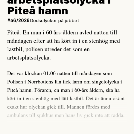
arbetsplatsolycka i
enligt uråldrig metod
tidning?
och lade min sista ungdom
Piteå hamn
på att laga en gammal bod.
Vad är bra journalistik?
#56/2026
Dödsolyckor på jobbet
Piteå: En man i 60 års-åldern avled natten till
Jag sökte ljuset och meningen,
Ett försök till korta svar som jag hoppas kan förtydliga
måndagen efter att ha kört in i en stenhög med
efter det som var rent, rätt och sant,
för Kuhn och Sassarinis-McGowan och andra hur jag
lastbil, polisen utreder det som en
och aldrig såg jag det klarare än
som chefredaktör ser på Dagens ETC:s uppdrag och
arbetsplatsolycka.
när jag ombord på bussen hjälpte en tant.
roll.
Det var klockan 01:06 natten till måndagen som
Vi skriver för våra läsare som vill bli informerade,
Polisen i Norrbottens län
fick larm om singelolycka i
#23/2026
Intervjun
överraskade, bekräftade, utmanade – och som kräver
Jesper Lundby: ”Livet i sig
Piteå hamn. Föraren, en man i 60-års åldern, ska ha
att vi granskar allt och alla.
är ganska politiskt”
kört in i en stenhög med lätt lastbil. Det är ännu okänt
exakt hur olyckan gick till. Mannen fördes med
Vi är som sagt en röd, grön och oberoende tidning.
ambulans till sjukhus men hans liv gick inte att rädda.
Det betyder en annan journalistik än vad du hittar i
exempelvis Dagens Nyheter. Det märks på ledarsidan
Jesper Lundby
– Vi utreder det som en arbetsplatsolycka och har
men också i nyhetsbevakningen. Det handlar om