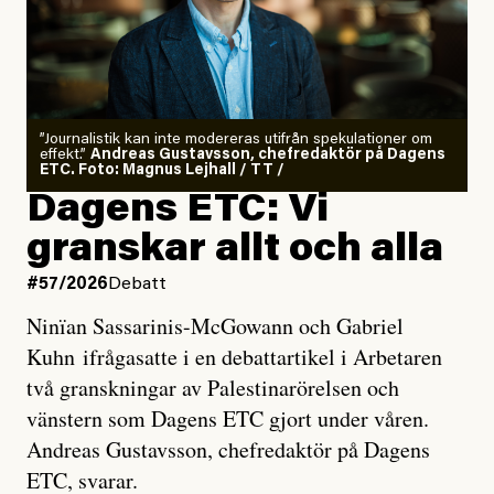
”Journalistik kan inte modereras utifrån spekulationer om
effekt.”
Andreas Gustavsson, chefredaktör på Dagens
ETC. Foto: Magnus Lejhall / TT /
Dagens ETC: Vi
granskar allt och alla
#57/2026
Debatt
Ninïan Sassarinis-McGowann och Gabriel
Kuhn ifrågasatte i en debattartikel i Arbetaren
två granskningar av Palestinarörelsen och
vänstern som Dagens ETC gjort under våren.
Andreas Gustavsson, chefredaktör på Dagens
ETC, svarar.