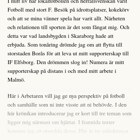
I mitt liv har lokalfotbollen och herrallsvenskan varit
Fotboll med stort F. Besök på idrottsplatser, kokekörv
och att se mina vänner spela har varit allt. Närheten
och relationen till sporten är det som fångat mig. Och
detta var vad landsbygden i Skaraborg hade att
erbjuda. Som tonåring drömde jag om att flytta till
storstaden Borås för att leva ut mitt supporterskap till
IF Elfsborg. Den drömmen slog in! Numera är mitt
supporterskap på distans i och med mitt arbete i
Malmö.
Här i Arbetaren vill jag ge nya perspektiv på fotboll
och samhälle som ni inte visste att ni behövde. I den
här krönikan introducerar jag er kort till tre teman som
ligger mig närmast om hjärtat. I framtida texter
kommer jag att utveckla dessa. Här är tre anledningar
till att herrallsvenskan för mig är Fotboll med stort F!