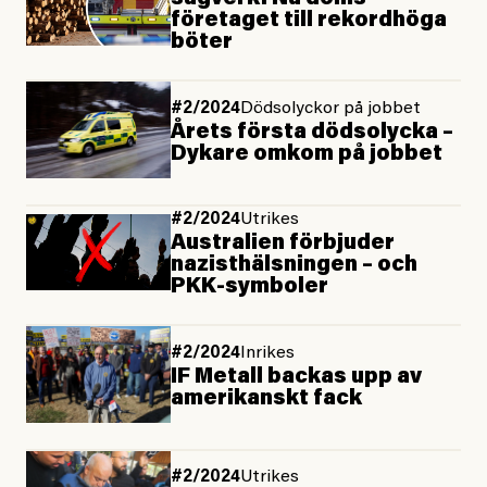
företaget till rekordhöga
böter
#2/2024
Dödsolyckor på jobbet
Årets första dödsolycka –
Dykare omkom på jobbet
#2/2024
Utrikes
Australien förbjuder
nazisthälsningen – och
PKK-symboler
#2/2024
Inrikes
IF Metall backas upp av
amerikanskt fack
#2/2024
Utrikes