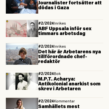
Journalister fortsätter att
dödas i Gaza
#2/2024
Inrikes
ABF Uppsala inför sex
timmars arbetsdag
#2/2024
Inrikes
Det här är Arbetarens nya
tillförordnade chef­
redaktör
#2/2024
Bok
M.P.T. Acharya:
Antikolonial anarkist som
skrev i Arbetaren
#2/2024
Kommentar
Samhällets mest