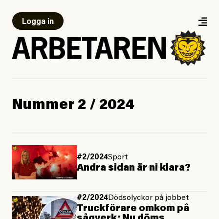
Logga in
Nummer 2 / 2024
#2/2024
Sport
Andra sidan är ni klara?
#2/2024
Dödsolyckor på jobbet
Truckförare omkom på
sågverk: Nu döms