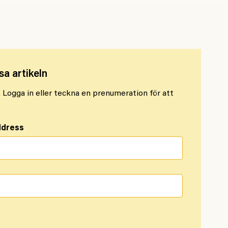
historiska sympatiåtgärderna som spelat roll
sa artikeln
l. Logga in eller teckna en prenumeration för att
ddress