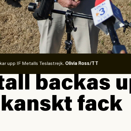
ar upp IF Metalls Teslastrejk.
Olivia Ross/TT
tall backas 
kanskt fack