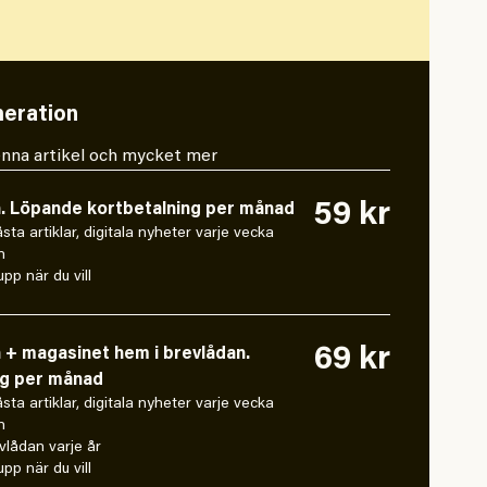
eration
 denna artikel och mycket mer
59 kr
n. Löpande kortbetalning per månad
låsta artiklar, digitala nyheter varje vecka
n
pp när du vill
69 kr
n + magasinet hem i brevlådan.
ng per månad
låsta artiklar, digitala nyheter varje vecka
n
vlådan varje år
pp när du vill