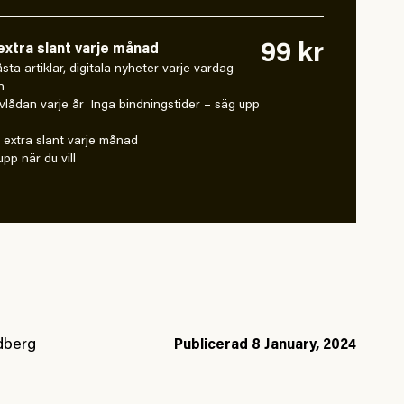
99 kr
xtra slant varje månad
 låsta artiklar, digitala nyheter varje vardag
n
vlådan varje år Inga bindningstider – säg upp
extra slant varje månad
pp när du vill
dberg
Publicerad
8 January, 2024