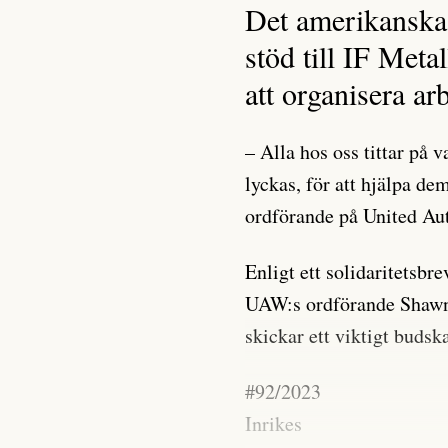
Det amerikanska 
stöd till IF Meta
att organisera arb
– Alla hos oss tittar på 
lyckas, för att hjälpa de
ordförande på United Aut
Enligt ett solidaritetsbre
UAW:s ordförande Shawn 
skickar ett viktigt budska
#92/2023
Inrikes