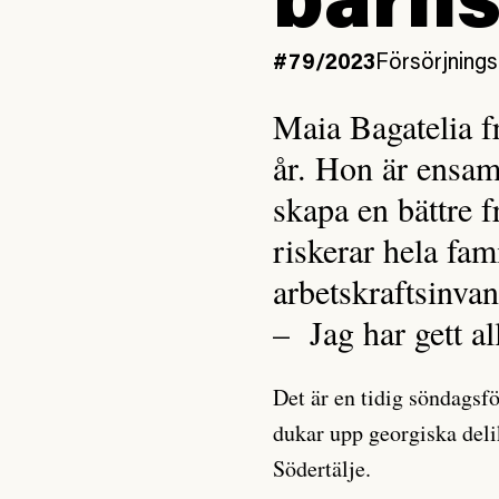
barns
#79/2023
Försörjning
Maia Bagatelia f
år. Hon är ensam
skapa en bättre f
riskerar hela fam
arbetskraftsinva
– Jag har gett al
Det är en tidig söndagsf
dukar upp georgiska deli
Södertälje.