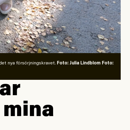
det nya försörjningskravet.
Foto: Julia Lindblom
Foto:
ar
r mina