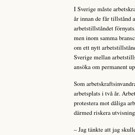
I Sverige måste arbetskr
år innan de får tillstånd a
arbetstillståndet förnyats
men inom samma bransch.
om ett nytt arbetstillstå
Sverige mellan arbetstil
ansöka om permanent upp
Som arbetskraftsinvandra
arbetsplats i två år. Arb
protestera mot dåliga arb
därmed riskera utvisning
– Jag tänkte att jag skull