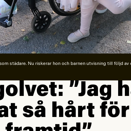
 städare. Nu riskerar hon och barnen utvisning till följd av 
olvet: ”Jag h
at så hårt fö