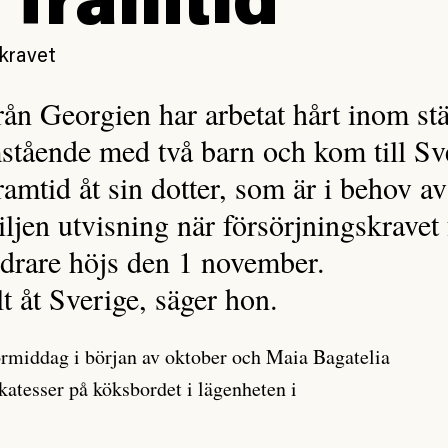
 framtid”
skravet
rån Georgien har arbetat hårt inom st
stående med två barn och kom till Sve
ramtid åt sin dotter, som är i behov a
iljen utvisning när försörjningskravet 
ndrare höjs den 1 november.
lt åt Sverige, säger hon.
örmiddag i början av oktober och Maia Bagatelia
katesser på köksbordet i lägenheten i