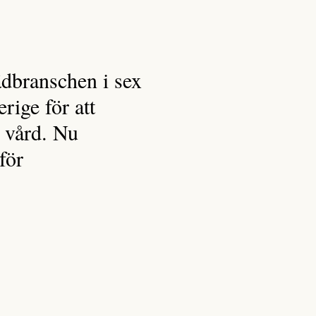
ädbranschen i sex
rige för att
v vård. Nu
för