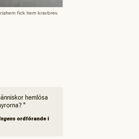
riahem fick hem kravbrev.
 människor hemlösa
hyrorna?
ingens
ordförande i