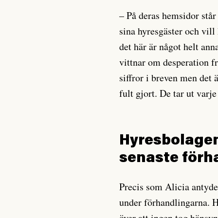
– På deras hemsidor står 
sina hyresgäster och vi
det här är något helt ann
vittnar om desperation fr
siffror i breven men det 
fult gjort. De tar ut var
Hyresbolagen
senaste förh
Precis som Alicia antyde
under förhandlingarna. 
över att ingen tog hänsyn