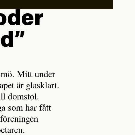
oder
ed”
lmö. Mitt under
pet är glasklart.
ill domstol.
a som har fått
föreningen
etaren.