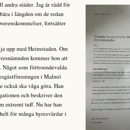
ll andra städer. Jag är rädd för
bära i längden om de redan
verenskommelser, fortsätter
ölja upp med Heimstaden. Om
 Hyresnämnden kommer hon att
ig. Något som förtroendevalda
esgästföreningen i Malmö
de också ska våga göra. Han
egationen och beskriver den
m extremt tuff. Nu har han
 helt för många hyresvärdar i