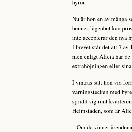
hyror.
Nu är hon en av många s
hennes lägenhet kan pr
inte accepterar den nya h
I brevet står det att 7 av
men enligt Alicia har de b
extrahöjningen eller sina 
I vintras satt hon vid fö
varningstecken med hyre
spridit sig runt kvartere
Heimstaden, som är Alic
– Om de vinner ärenden