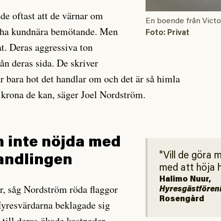
de oftast att de värnar om
En boende från Victo
ll ha kundnära bemötande. Men
Foto: Privat
at. Deras aggressiva ton
ån deras sida. De skriver
är bara hot det handlar om och det är så himla
je krona de kan, säger Joel Nordström.
 inte nöjda med
Vill de göra
andlingen
med att höja 
Halimo Nuur,
r, såg Nordström röda flaggor
Hyresgästfören
Rosengård
Hyresvärdarna beklagade sig
 till deras ökade kostnader