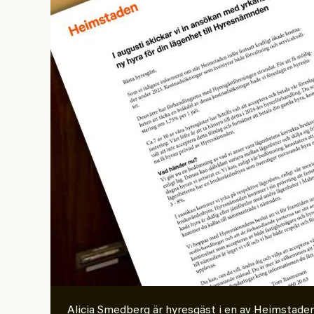
Alicia Smedberg är hyresgäst i en av Heimstaden