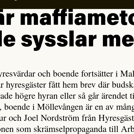
är maffiamet
e sysslar m
yresvärdar och boende fortsätter i Ma
hyresgäster fått hem brev där budska
ade högre hyran eller så går ärendet t
 boende i Möllevången är en av mång
ur och Joel Nordström från Hyresgäst
ionen som skrämselpropaganda till Arb