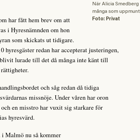
När Alicia Smedberg 
många som uppmuntr
om har fått hem brev om att
Foto: Privat
övas i Hyresnämnden om hon
yran som skickats ut tidigare.
 10 hyresgäster redan har accepterat justeringen,
livit lurade till det då många inte känt till
rättigheter.
rhandlingsbordet och såg redan då tidiga
svärdarnas missnöje. Under våren har oron
n och en misstro har vuxit sig starkare för
ias hyresvärd.
a i Malmö nu så kommer