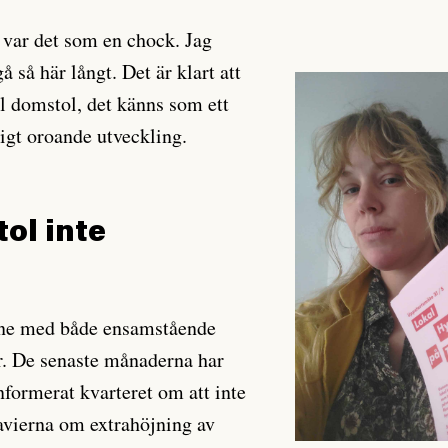
 var det som en chock. Jag
gå så här långt. Det är klart att
ill domstol, det känns som ett
digt oroande utveckling.
ol inte
nne med både ensamstående
r. De senaste månaderna har
nformerat kvarteret om att inte
avierna om extrahöjning av