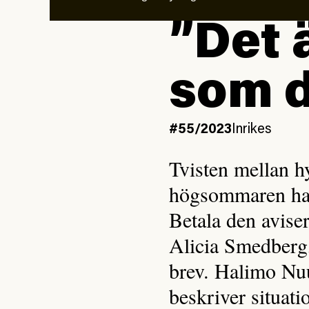
”Det 
som d
#55/2023
Inrikes
Tvisten mellan h
högsommaren har 
Betala den aviser
Alicia Smedberg,
brev. Halimo Nu
beskriver situat