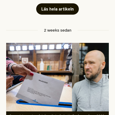
skriver för? Vad betyder det att vara en ”röd, grön och
Läs hela artikeln
oberoende” tidning? Och vad är egentligen bra
journalistik?
2 weeks sedan
Den första artikeln publicerades den 10 mars 2026.
Titeln är
”Mystiska mannen förföljde ministern –
utpekas som israelisk infiltratör”
. Enligt ingressen
handlar artikeln om en person vars ”bakgrund skapar
splittring och oro i rörelsen”. Problemet är att artikeln
skapar betydligt mer oro i palestinarörelsen – och den
oberoende vänstern – än den porträtterade personen
eller dess bakgrund.
Det finns en väldigt enkel regel inom alla politiska
rörelser när det gäller misstänkta infiltratörer:
Antingen har en bevis på att de är infiltratörer, och då