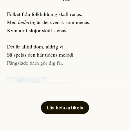
Folket från folkbildning skall renas.
Med
hederlig
är det svensk som menas.
Kvinnor i slöjor skall stenas.
Det är alltid dom, aldrig vi.
Så spelas den här tidens melodi.
Fängslade barn gör dig fri.
#54/2026
Kultur
Snart skrivs boken ”Barn i
fängelse”
Läs hela artikeln
Jesper Lundby