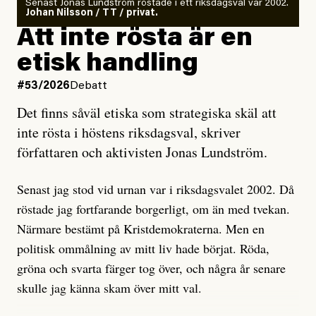
Senast Jonas Lundström röstade i ett riksdagsval var 2002.
ska en gå ut med det så fort det bara går för att skydda
Johan Nilsson / TT / privat.
rörelsen. Eller så har en inga bevis, bara misstankar,
Att inte rösta är en
och då ska en efterforska diskret, just för att inte skapa
etisk handling
oro inom rörelsen.
#53/2026
Debatt
Artikeln undersöker inte, som ETC påstår, ”vad som
Det finns såväl etiska som strategiska skäl att
är sant, vad som är rykten”, utan den bidrar bara till
inte rösta i höstens riksdagsval, skriver
ännu mer ryktesspridning. Det finns inte ett enda bevis
författaren och aktivisten Jonas Lundström.
på eller ens ett övertygande argument för att den
misstänkta personen är en infiltratör. Det som läsaren
Senast jag stod vid urnan var i riksdagsvalet 2002. Då
får veta är att personen har ändrat sina politiska åsikter
röstade jag fortfarande borgerligt, om än med tvekan.
under åren, att den har raderat tidigare innehåll på sina
Närmare bestämt på Kristdemokraterna. Men en
sociala medier, att artikelns författare inte förstår sig
politisk ommålning av mitt liv hade börjat. Röda,
på personens ekonomi och att det tydligen finns
gröna och svarta färger tog över, och några år senare
anonyma röster inom rörelsen som säger saker som
skulle jag känna skam över mitt val.
”Om du frågar mig så är han en infiltratör”. Det kan