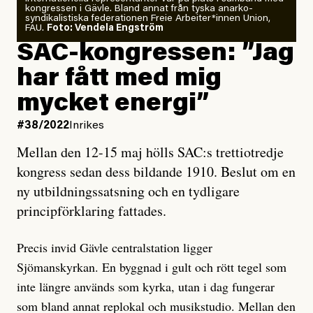
kongressen i Gävle. Bland annat från tyska anarko-
syndikalistiska federationen Freie Arbeiter*innen Union,
FAU.
Foto: Vendela Engström
SAC-kongressen: ”Jag
har fått med mig
mycket energi”
#38/2022
Inrikes
Mellan den 12-15 maj hölls SAC:s trettiotredje
kongress sedan dess bildande 1910. Beslut om en
ny utbildningssatsning och en tydligare
principförklaring fattades.
Precis invid Gävle centralstation ligger
Sjömanskyrkan. En byggnad i gult och rött tegel som
inte längre används som kyrka, utan i dag fungerar
som bland annat replokal och musikstudio. Mellan den