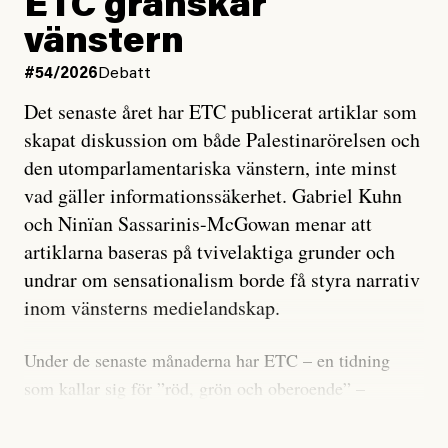
ETC granskar
vänstern
#54/2026
Debatt
Det senaste året har ETC publicerat artiklar som
skapat diskussion om både Palestinarörelsen och
den utomparlamentariska vänstern, inte minst
vad gäller informationssäkerhet. Gabriel Kuhn
och Ninïan Sassarinis-McGowan menar att
artiklarna baseras på tvivelaktiga grunder och
undrar om sensationalism borde få styra narrativ
inom vänsterns medielandskap.
Under de senaste månaderna har ETC – en tidning
som kallar sig för ”röd, grön och oberoende” –
publicerat två artiklar som vi gärna vill kommentera.
Artiklarna väcker flera frågor: Vem är det som ETC