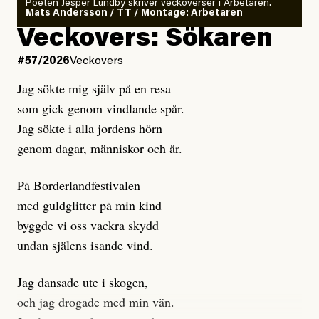
Poeten Jesper Lundby skriver veckoverser i Arbetaren.
Mats Andersson / TT / Montage: Arbetaren
Kuhn och Sassarinis-McGowan hävdar att
Veckovers: Sökaren
Dagens ETC arbetar med ”opålitliga källor” för att
#57/2026
Veckovers
istället prioritera ”sensationalism och klickbete”. Nej,
Jag sökte mig själv på en resa
klickbete är inte intressant för Dagens ETC.
som gick genom vindlande spår.
Journalistiken är låst. En klatschig men korrekt rubrik
Jag sökte i alla jordens hörn
gör förhoppningsvis att en nyfiken beställer
genom dagar, människor och år.
prenumeration, men den avslutas sekunder senare om
inte journalistiken levererar substans. Självklart bygger
På Borderlandfestivalen
dessa granskningar på olika källor, alltifrån domar till
med guldglitter på min kind
en mängd intervjupersoner, inklusive generös
byggde vi oss vackra skydd
möjlighet att bemöta för såväl personen vars motiv att
undan själens isande vind.
engagera sig i Palestinarörelsen ifrågasätts som de
grupper där Säpo-resursen samlade in uppgifter.
Jag dansade ute i skogen,
Researchen är grundlig.
och jag drogade med min vän.