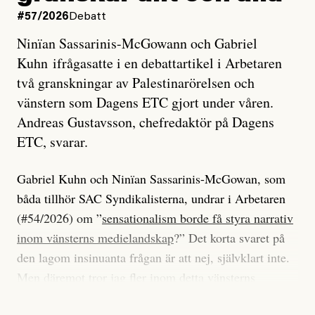
#57/2026
Debatt
Ninïan Sassarinis-McGowann och Gabriel
Kuhn ifrågasatte i en debattartikel i Arbetaren
två granskningar av Palestinarörelsen och
vänstern som Dagens ETC gjort under våren.
Andreas Gustavsson, chefredaktör på Dagens
ETC, svarar.
Gabriel Kuhn och Ninïan Sassarinis-McGowan, som
båda tillhör SAC Syndikalisterna, undrar i Arbetaren
(#54/2026) om ”
sensationalism borde få styra narrativ
inom vänsterns medielandskap
?” Det korta svaret på
den lagom insinuanta frågan är att nej, självklart inte.
Men däremot tror jag fler inom detta vänsterns
medielandskap skulle må bra av en sund populism, i