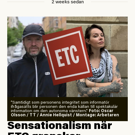
2 weeks sedan
Publicerad
29 July, 2026
Uppdaterad
29 July, 2026
”Samtidigt som personens integritet som informatör
ifrågasätts blir personen den enda källan till spektakulär
information om den autonoma vänstern.”
Foto: Oscar
Olsson / TT / Annie Hellquist / Montage: Arbetaren
Sensationalism när