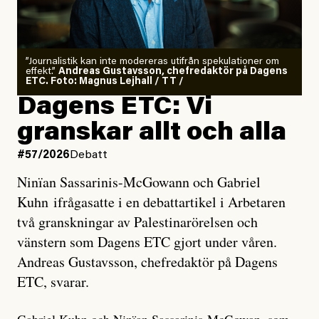
”Journalistik kan inte modereras utifrån spekulationer om
effekt.”
Andreas Gustavsson, chefredaktör på Dagens
ETC. Foto: Magnus Lejhall / TT /
Dagens ETC: Vi
granskar allt och alla
#57/2026
Debatt
Ninïan Sassarinis-McGowann och Gabriel
Kuhn ifrågasatte i en debattartikel i Arbetaren
två granskningar av Palestinarörelsen och
vänstern som Dagens ETC gjort under våren.
Andreas Gustavsson, chefredaktör på Dagens
ETC, svarar.
Gabriel Kuhn och Ninïan Sassarinis-McGowan, som