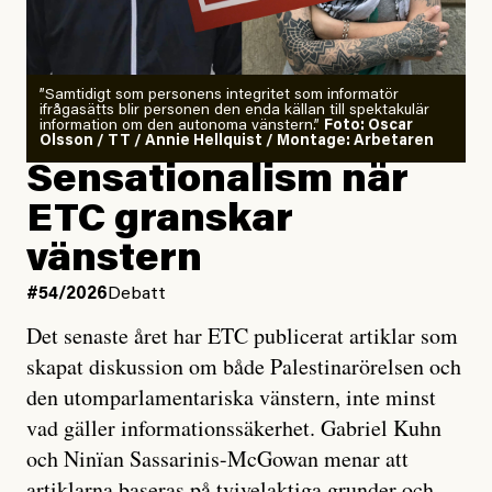
”Samtidigt som personens integritet som informatör
ifrågasätts blir personen den enda källan till spektakulär
information om den autonoma vänstern.”
Foto: Oscar
Olsson / TT / Annie Hellquist / Montage: Arbetaren
Sensationalism när
ETC granskar
vänstern
#54/2026
Debatt
Det senaste året har ETC publicerat artiklar som
skapat diskussion om både Palestinarörelsen och
den utomparlamentariska vänstern, inte minst
vad gäller informationssäkerhet. Gabriel Kuhn
och Ninïan Sassarinis-McGowan menar att
artiklarna baseras på tvivelaktiga grunder och