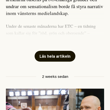
undrar om sensationalism borde få styra narrativ
inom vänsterns medielandskap.
Under de senaste månaderna har ETC – en tidning
som kallar sig för ”röd, grön och oberoende” –
publicerat två artiklar som vi gärna vill kommentera.
Artiklarna väcker flera frågor: Vem är det som ETC
skriver för? Vad betyder det att vara en ”röd, grön och
Läs hela artikeln
oberoende” tidning? Och vad är egentligen bra
journalistik?
2 weeks sedan
Den första artikeln publicerades den 10 mars 2026.
Titeln är
”Mystiska mannen förföljde ministern –
utpekas som israelisk infiltratör”
. Enligt ingressen
handlar artikeln om en person vars ”bakgrund skapar
splittring och oro i rörelsen”. Problemet är att artikeln