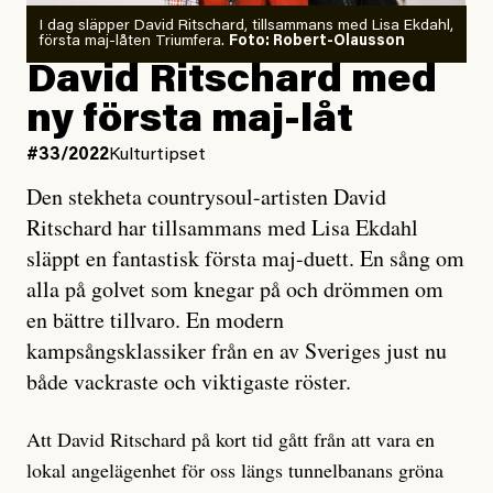
I dag släpper David Ritschard, tillsammans med Lisa Ekdahl,
första maj-låten Triumfera.
Foto: Robert-Olausson
David Ritschard med
ny första maj-låt
#33/2022
Kulturtipset
Den stekheta countrysoul-artisten David
Ritschard har tillsammans med Lisa Ekdahl
släppt en fantastisk första maj-duett. En sång om
alla på golvet som knegar på och drömmen om
en bättre tillvaro. En modern
kampsångsklassiker från en av Sveriges just nu
både vackraste och viktigaste röster.
Att David Ritschard på kort tid gått från att vara en
lokal angelägenhet för oss längs tunnelbanans gröna