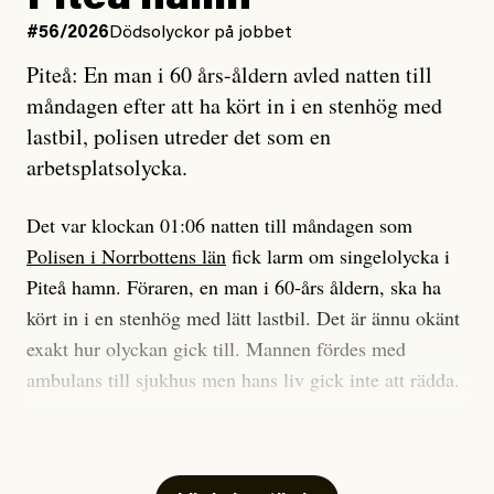
på att laga en gammal bod.
Vad är bra journalistik?
#56/2026
Dödsolyckor på jobbet
Piteå: En man i 60 års-åldern avled natten till
Jag sökte ljuset och meningen,
Ett försök till korta svar som jag hoppas kan förtydliga
måndagen efter att ha kört in i en stenhög med
efter det som var rent, rätt och sant,
för Kuhn och Sassarinis-McGowan och andra hur jag
lastbil, polisen utreder det som en
och aldrig såg jag det klarare än
som chefredaktör ser på Dagens ETC:s uppdrag och
arbetsplatsolycka.
när jag ombord på bussen hjälpte en tant.
roll.
Det var klockan 01:06 natten till måndagen som
Vi skriver för våra läsare som vill bli informerade,
Polisen i Norrbottens län
fick larm om singelolycka i
#23/2026
Intervjun
överraskade, bekräftade, utmanade – och som kräver
Jesper Lundby: ”Livet i sig
Piteå hamn. Föraren, en man i 60-års åldern, ska ha
att vi granskar allt och alla.
är ganska politiskt”
kört in i en stenhög med lätt lastbil. Det är ännu okänt
exakt hur olyckan gick till. Mannen fördes med
Vi är som sagt en röd, grön och oberoende tidning.
ambulans till sjukhus men hans liv gick inte att rädda.
Det betyder en annan journalistik än vad du hittar i
exempelvis Dagens Nyheter. Det märks på ledarsidan
Jesper Lundby
– Vi utreder det som en arbetsplatsolycka och har
men också i nyhetsbevakningen. Det handlar om
Publicerad
5 August, 2026
samlat in kameraövervakning och hållit förhör på
perspektiv och urval. Det handlar däremot aldrig om