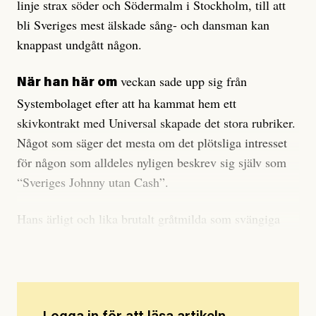
linje strax söder och Södermalm i Stockholm, till att
bli Sveriges mest älskade sång- och dansman kan
knappast undgått någon.
veckan sade upp sig från
När han här om
Systembolaget efter att ha kammat hem ett
skivkontrakt med Universal skapade det stora rubriker.
Något som säger det mesta om det plötsliga intresset
för någon som alldeles nyligen beskrev sig själv som
“Sveriges Johnny utan Cash”.
Hans ärligt och lika brutalt gråtmilda som svängiga
countrysoul på svenska är stekhet.