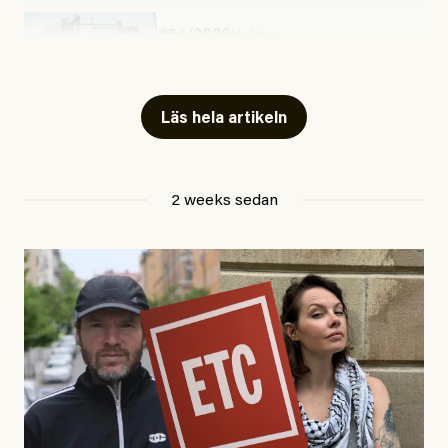
#54/2026
Kultur
Snart skrivs boken ”Barn i
fängelse”
Läs hela artikeln
Jesper Lundby
2 weeks sedan
Publicerad
29 July, 2026
Uppdaterad
29 July, 2026