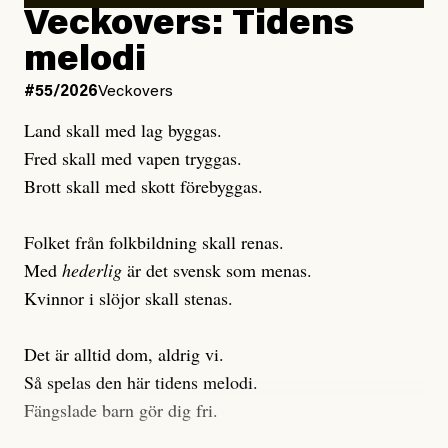
Debattartikel i Arbetaren
Veckovers: Tidens
Publicerad
3 August, 2026
Publicerad
6 August, 2026
melodi
Uppdaterad
3 August, 2026
Uppdaterad
7 August, 2026
#55/2026
Veckovers
Land skall med lag byggas.
Fred skall med vapen tryggas.
Brott skall med skott förebyggas.
Folket från folkbildning skall renas.
Med
hederlig
är det svensk som menas.
Kvinnor i slöjor skall stenas.
Det är alltid dom, aldrig vi.
Så spelas den här tidens melodi.
Fängslade barn gör dig fri.