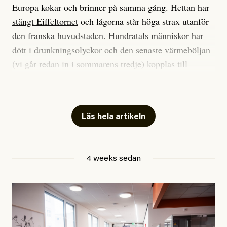
Europa kokar och brinner på samma gång. Hettan har
stängt Eiffeltornet
och lågorna står höga strax utanför
den franska huvudstaden. Hundratals människor har
dött i drunkningsolyckor och den senaste värmeböljan
(vi går redan in i sommarens tredje) kopplas till
tiotusentals för tidiga
dödsfall
.
Har du också panik i hettan? Känns det som en
mardröm? Bra, allt annat vore fullständigt orimligt.
Läs hela artikeln
Klimatforskaren Zeke Hausfather
skrev
på måndagen
att han brukar vara ganska återhållsam när han
4 weeks sedan
diskuterar klimatdata. Bara en enda gång – i
september 2023, när de globala temperaturerna för
månaden visade sig vara hela 0,5 °C varmare än någon
tidigare septembermånad – har han blivit chockad.