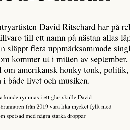
ryartisten David Ritschard har på rela
llvaro till ett namn på nästan allas l
 släppt flera uppmärksammade singla
om kommer ut i mitten av september.
al om amerikansk honky tonk, politik,
a i både livet och musiken.
a kunde rymmas i ett glas skulle David
brännaren från 2019 vara lika mycket fyllt med
om spetsad med några starka droppar