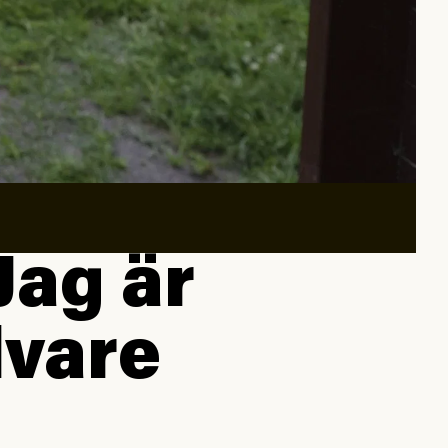
Jag är
lvare