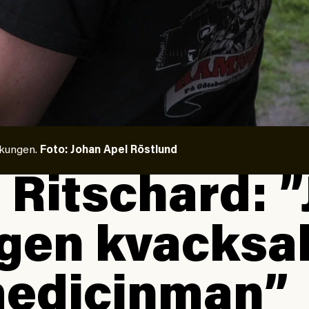
skungen.
Foto: Johan Apel Röstlund
 Ritschard: ”
gen kvacksa
medicinman”