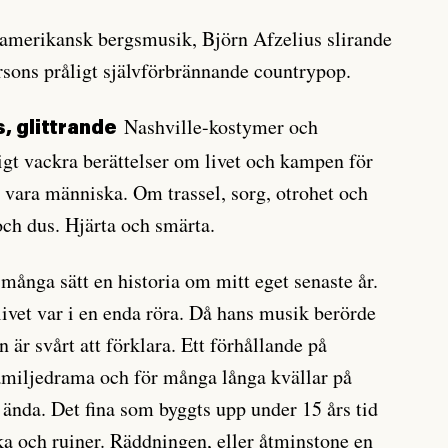
 amerikansk bergsmusik, Björn Afzelius slirande
rsons pråligt självförbrännande countrypop.
Nashville-kostymer och
, glittrande
 vackra berättelser om livet och kampen för
ätt vara människa. Om trassel, sorg, otrohet och
ch dus. Hjärta och smärta.
 många sätt en historia om mitt eget senaste år.
vet var i en enda röra. Då hans musik berörde
 är svårt att förklara. Ett förhållande på
 familjedrama och för många långa kvällar på
å ända. Det fina som byggts upp under 15 års tid
ska och ruiner. Räddningen, eller åtminstone en