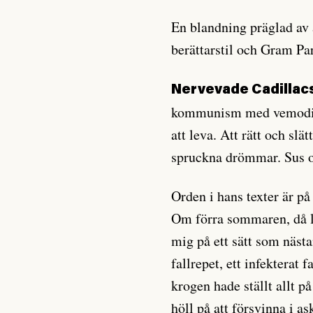
En blandning präglad av
berättarstil och Gram Pa
Nervevade Cadillacs
kommunism med vemodigt
att leva. Att rätt och sl
spruckna drömmar. Sus o
Orden i hans texter är på
Om förra sommaren, då li
mig på ett sätt som nästan
fallrepet, ett infekterat
krogen hade ställt allt p
höll på att försvinna i a