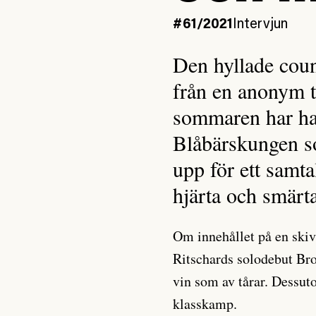
#61/2021
Intervjun
Den hyllade count
från en anonym ti
sommaren har han
Blåbärskungen s
upp för ett samt
hjärta och smärt
Om innehållet på en skiv
Ritschards solodebut Bro
vin som av tårar. Dessut
klasskamp.