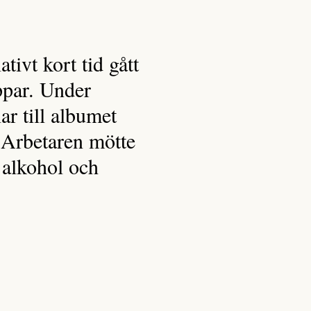
tivt kort tid gått
äppar. Under
r till albumet
 Arbetaren mötte
 alkohol och