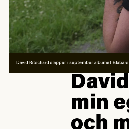
David Ritschard släpper i september albumet Blåbär
David
min e
och 