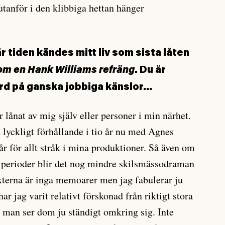
tanför i den klibbiga hettan hänger
är tiden kändes mitt liv som sista låten
om en Hank Williams refräng
. Du är
ord på ganska jobbiga känslor…
r lånat av mig själv eller personer i min närhet.
t lyckligt förhållande i tio år nu med Agnes
r för allt stråk i mina produktioner. Så även om
fa perioder blir det nog mindre skilsmässodraman
erna är inga memoarer men jag fabulerar ju
har jag varit relativt förskonad från riktigt stora
 man ser dom ju ständigt omkring sig. Inte