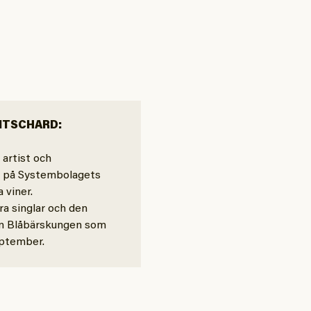
RITSCHARD:
 artist och
e på Systembolagets
 viner.
a singlar och den
n Blåbärskungen som
eptember.