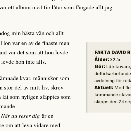
 var ett album med tio låtar som fångade allt jag
adog min bästa vän och allt
 Hon var en av de finaste men
and var det som att hon levde
FAKTA DAVID 
levde hon inte alls.
Ålder:
32 år
Gör:
Låtskrivare,
deltidsarbetand
ämnade kvar, människor som
avdelning för röda
n stor del av mitt liv, skrev
Aktuell:
Med fler
 låt som nyligen släpptes som
kommande skiva
släpps den 24 s
ommande
.
När du reser dig
är en
se om att leva vidare med