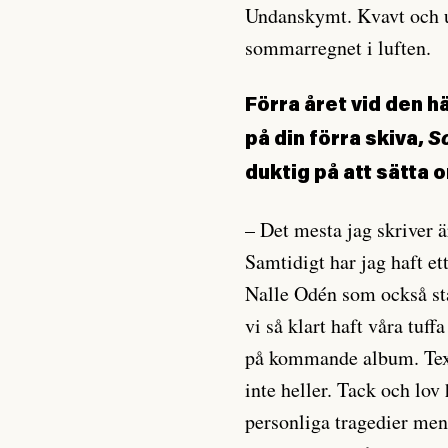
Undanskymt. Kvavt och u
sommarregnet i luften.
Förra året vid den h
på din förra skiva,
S
duktig på att sätta 
– Det mesta jag skriver ä
Samtidigt har jag haft et
Nalle Odén som också stå
vi så klart haft våra tuf
på kommande album. Text
inte heller. Tack och lov 
personliga tragedier men