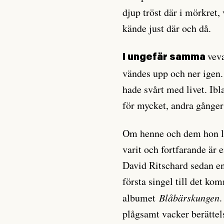
djup tröst där i mörkret,
kände just där och då.
vev
I ungefär samma
vändes upp och ner igen.
hade svårt med livet. Ibl
för mycket, andra gånger 
Om henne och dem hon l
varit och fortfarande är e
David Ritschard sedan en
första singel till det k
albumet
Blåbärskungen
plågsamt vacker berättel