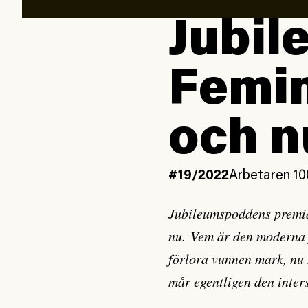
Jubil
Femin
och n
#19/2022
Arbetaren 10
Jubileumspoddens premiä
nu. Vem är den moderna f
förlora vunnen mark, nu
mår egentligen den inter