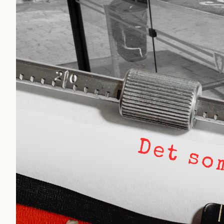
otillräckligt anonymiser
bakgrund. Sedan handlar
Säpo-informatör i den a
saker som inte ska blanda
rekryteras och vad hon 
Kuhn och Sassarinis-Mc
”opålitliga källor” för at
klickbete”. Nej, klickbet
Journalistiken är låst. E
förhoppningsvis att en n
sekunder senare om inte j
bygger dessa granskningar
intervjupersoner, inklusi