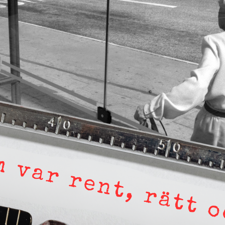
ad och gör tveksamma nedslag i en persons
 det om en annan granskning, ”
Därför blev jag
utonoma vänstern
”, som de anser ”blandar två
s”, det vill säga både hur en Säpo-resurs
möter i den autonoma miljön.
Gowan hävdar att Dagens ETC arbetar med
t istället prioritera ”sensationalism och
e är inte intressant för Dagens ETC.
n klatschig men korrekt rubrik gör
yfiken beställer prenumeration, men den avslutas
ournalistiken levererar substans. Självklart
 på olika källor, alltifrån domar till en mängd
ve generös möjlighet att bemöta för såväl