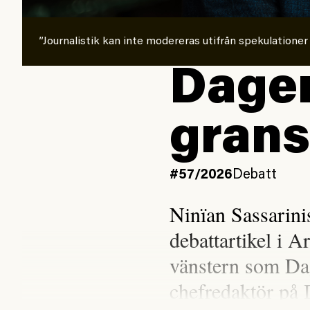
”Journalistik kan inte modereras utifrån spekulationer
Dagen
grans
#57/2026
Debatt
Ninïan Sassarin
debattartikel i A
vänstern som Da
chefredaktör på 