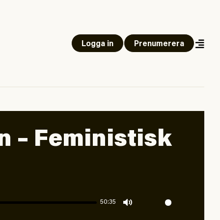
Logga in
Prenumerera
n – Feministisk
50:35
Mute