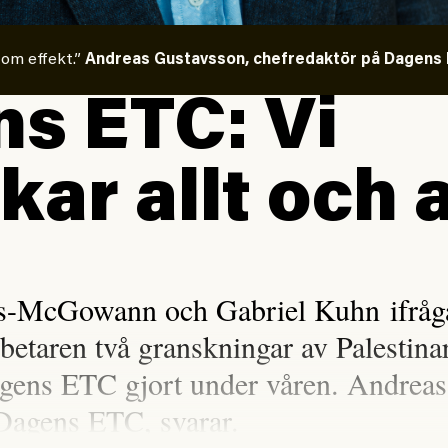
 om effekt.”
Andreas Gustavsson, chefredaktör på Dagens E
s ETC: Vi
kar allt och a
is-McGowann och Gabriel Kuhn ifråga
rbetaren två granskningar av Palestina
gens ETC gjort under våren. Andreas
Dagens ETC, svarar.