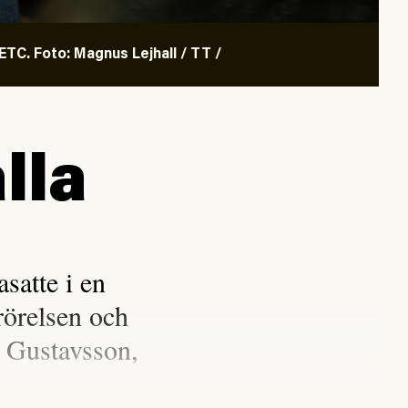
TC. Foto: Magnus Lejhall / TT /
lla
satte i en
rörelsen och
 Gustavsson,