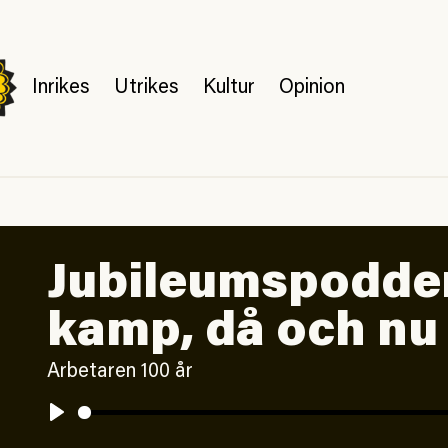
Inrikes
Utrikes
Kultur
Opinion
Jubileums­podd­e
kamp, då och nu
Arbetaren 100 år
Play