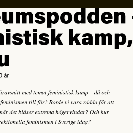
eums­podd­en 
istisk kamp,
u
0 år
ravsnitt med temat feministisk kamp – då och
eminismen till för? Borde vi vara rädda för att
 när det blåser extrema högervindar? Och hur
sektionella feminismen i Sverige idag?