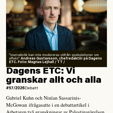
”Journalistik kan inte modereras utifrån spekulationer om
effekt.”
Andreas Gustavsson, chefredaktör på Dagens
ETC. Foto: Magnus Lejhall / TT /
Dagens ETC: Vi
granskar allt och alla
#57/2026
Debatt
Gabriel Kuhn och Ninïan Sassarinis-
McGowan ifrågasatte i en debattartikel i
Arbetaren två granskningar av Palestinarörelsen