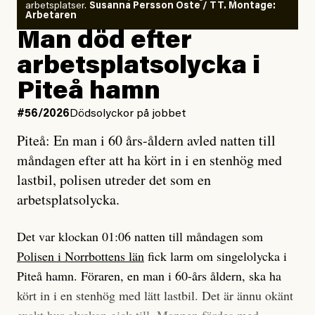
arbetsplatser.
Susanna Persson Öste / TT. Montage:
så säger jag tvärtemot.
Vem är det som Dagens ETC skriver för?
Arbetaren
Man död efter
Jag lärde mig renovera
Vad betyder det att vara en röd, grön och oberoende
arbetsplatsolycka i
enligt uråldrig metod
tidning?
och lade min sista ungdom
Piteå hamn
på att laga en gammal bod.
Vad är bra journalistik?
#56/2026
Dödsolyckor på jobbet
Piteå: En man i 60 års-åldern avled natten till
Jag sökte ljuset och meningen,
Ett försök till korta svar som jag hoppas kan förtydliga
måndagen efter att ha kört in i en stenhög med
efter det som var rent, rätt och sant,
för Kuhn och Sassarinis-McGowan och andra hur jag
lastbil, polisen utreder det som en
och aldrig såg jag det klarare än
som chefredaktör ser på Dagens ETC:s uppdrag och
arbetsplatsolycka.
när jag ombord på bussen hjälpte en tant.
roll.
Det var klockan 01:06 natten till måndagen som
Vi skriver för våra läsare som vill bli informerade,
Polisen i Norrbottens län
fick larm om singelolycka i
#23/2026
Intervjun
överraskade, bekräftade, utmanade – och som kräver
Jesper Lundby: ”Livet i sig
Piteå hamn. Föraren, en man i 60-års åldern, ska ha
att vi granskar allt och alla.
är ganska politiskt”
kört in i en stenhög med lätt lastbil. Det är ännu okänt