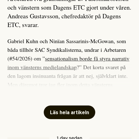
och vänstern som Dagens ETC gjort under våren.
Andreas Gustavsson, chefredaktör på Dagens
ETC, svarar.
Gabriel Kuhn och Ninïan Sassarinis-McGowan, som
båda tillhör SAC Syndikalisterna, undrar i Arbetaren
(#54/2026) om ”
sensationalism borde få styra narrativ
inom vänsterns medielandskap
?” Det korta svaret på
den lagom insinuanta frågan är att nej, självklart inte.
Men däremot tror jag fler inom detta vänsterns
medielandskap skulle må bra av en sund populism, i
betydelsen att göra avslöjande och undersökande
journalistik som vänder sig till många snarare än att
Läs hela artikeln
jaga inbördes beundran. Det har i alla fall fungerat för
Dagens ETC.
1 day sedan