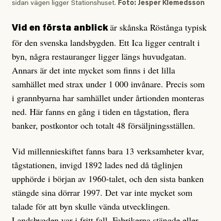
sidan vägen ligger Stationshuset.
Foto: Jesper Klemedsson
är skånska Röstånga typisk
Vid en första anblick
för den svenska landsbygden. Ett Ica ligger centralt i
byn, några restauranger ligger längs huvudgatan.
Annars är det inte mycket som finns i det lilla
samhället med strax under 1 000 invånare. Precis som
i grannbyarna har samhället under årtionden monteras
ned. Här fanns en gång i tiden en tågstation, flera
banker, postkontor och totalt 48 försäljningsställen.
Vid millennieskiftet fanns bara 13 verksamheter kvar,
tågstationen, invigd 1892 lades ned då tåglinjen
upphörde i början av 1960-talet, och den sista banken
stängde sina dörrar 1997. Det var inte mycket som
talade för att byn skulle vända utvecklingen.
Landsbygden var i fritt fall. Fabrikerna stängde eller