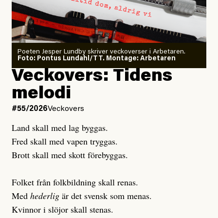
Sensationalism när ETC
granskar vänstern
Poeten Jesper Lundby skriver veckoverser i Arbetaren.
Joel Kellgren
Foto: Pontus Lundahl/TT. Montage: Arbetaren
Debattartikel i Arbetaren
Veckovers: Tidens
Publicerad
3 August, 2026
Publicerad
6 August, 2026
melodi
Uppdaterad
3 August, 2026
Uppdaterad
6 August, 2026
#55/2026
Veckovers
Land skall med lag byggas.
Fred skall med vapen tryggas.
Brott skall med skott förebyggas.
Folket från folkbildning skall renas.
Med
hederlig
är det svensk som menas.
Kvinnor i slöjor skall stenas.