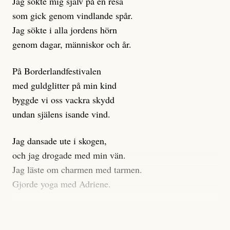
Jag sökte mig själv på en resa
klickbete är inte intressant för Dagens ETC.
som gick genom vindlande spår.
Journalistiken är låst. En klatschig men korrekt rubrik
Jag sökte i alla jordens hörn
gör förhoppningsvis att en nyfiken beställer
genom dagar, människor och år.
prenumeration, men den avslutas sekunder senare om
inte journalistiken levererar substans. Självklart bygger
På Borderlandfestivalen
dessa granskningar på olika källor, alltifrån domar till
med guldglitter på min kind
en mängd intervjupersoner, inklusive generös
byggde vi oss vackra skydd
möjlighet att bemöta för såväl personen vars motiv att
undan själens isande vind.
engagera sig i Palestinarörelsen ifrågasätts som de
grupper där Säpo-resursen samlade in uppgifter.
Jag dansade ute i skogen,
Researchen är grundlig.
och jag drogade med min vän.
Jag läste om charmen med tarmen.
Möjligen är det egentligen inte journalistikens metod
Gjorde yoga med Adriene.
som stör?
Jag gick till psykologen
Kuhn och Sassarinis-McGowan återkommer till att
för en ADHD-utredning.