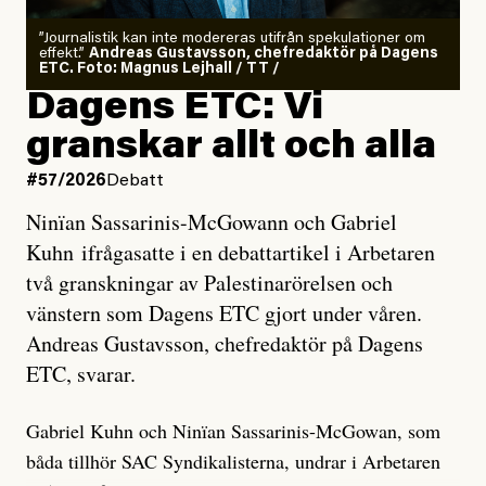
”Journalistik kan inte modereras utifrån spekulationer om
effekt.”
Andreas Gustavsson, chefredaktör på Dagens
ETC. Foto: Magnus Lejhall / TT /
Dagens ETC: Vi
granskar allt och alla
#57/2026
Debatt
Ninïan Sassarinis-McGowann och Gabriel
Kuhn ifrågasatte i en debattartikel i Arbetaren
två granskningar av Palestinarörelsen och
vänstern som Dagens ETC gjort under våren.
Andreas Gustavsson, chefredaktör på Dagens
ETC, svarar.
Gabriel Kuhn och Ninïan Sassarinis-McGowan, som
båda tillhör SAC Syndikalisterna, undrar i Arbetaren