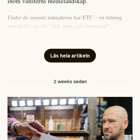
inom vänsterns medielandskap.
Under de senaste månaderna har ETC – en tidning
som kallar sig för ”röd, grön och oberoende” –
publicerat två artiklar som vi gärna vill kommentera.
Artiklarna väcker flera frågor: Vem är det som ETC
skriver för? Vad betyder det att vara en ”röd, grön och
Läs hela artikeln
oberoende” tidning? Och vad är egentligen bra
journalistik?
2 weeks sedan
Den första artikeln publicerades den 10 mars 2026.
Titeln är
”Mystiska mannen förföljde ministern –
utpekas som israelisk infiltratör”
. Enligt ingressen
handlar artikeln om en person vars ”bakgrund skapar
splittring och oro i rörelsen”. Problemet är att artikeln
skapar betydligt mer oro i palestinarörelsen – och den
oberoende vänstern – än den porträtterade personen