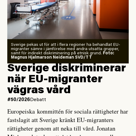
Årets El Niño kan bli den
starkaste som uppmätts
Zeke Hausfather är chockad igen efter att ha
Sverige pekas ut för att i flera regioner ha behandlat EU-
analyserat hur de olika klimatmodellerna bedömer
migranter sämre i jämförelse med andra utsatta grupper,
samt för indirekt diskriminering på etnisk grund.
Foto:
läget för hur den begynnande El Niño-händelsen ska
Magnus Hjalmarson Neideman SVD/TT
utveckla sig. El Niño är ett återkommande
Sverige diskriminerar
väderfenomen som uppstår när havsvattnet i delar av
när EU-migranter
Stilla havet blir ovanligt varmt. Det påverkar vädret
vägras vård
över stora delar av världen och under
våren
har
forskare allt oftare varnat för att den här El Niñon
#50/2026
Debatt
kommer att bli extrem.
Europeiska kommittén för sociala rättigheter har
fastslagit att Sverige kränkt EU-migranters
Det verkar vara en underdrift, menar nu Zeke
rättigheter genom att neka till vård. Jonatan
Hausfather.