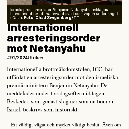
Israels premiärminister Benjamin Netanyahu anklagas
bland annat för att ha använt svält som vapen under kriget
i Gaza.
Foto: Ohad Zwigenberg/TT
Internationell
arresteringsorder
mot Netanyahu
#91/2024
Utrikes
Internationella brottmålsdomstolen, ICC, har
utfärdat en arresteringsorder mot den israeliska
premiärministern Benjamin Netanyahu. Det
meddelades under torsdagseftermiddagen.
Beskedet, som genast slog ner som en bomb i
Israel, beskrivs som historiskt.
– Ett väldigt vågat och mycket viktigt beslut. Även om