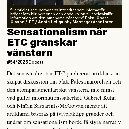
”Samtidigt som personens integritet som informatör
ifrågasätts blir personen den enda källan till spektakulär
information om den autonoma vänstern.”
Foto: Oscar
Olsson / TT / Annie Hellquist / Montage: Arbetaren
Sensationalism när
ETC granskar
vänstern
#54/2026
Debatt
Det senaste året har ETC publicerat artiklar som
skapat diskussion om både Palestinarörelsen och
den utomparlamentariska vänstern, inte minst
vad gäller informationssäkerhet. Gabriel Kuhn
och Ninïan Sassarinis-McGowan menar att
artiklarna baseras på tvivelaktiga grunder och
undrar om sensationalism borde få styra narrativ