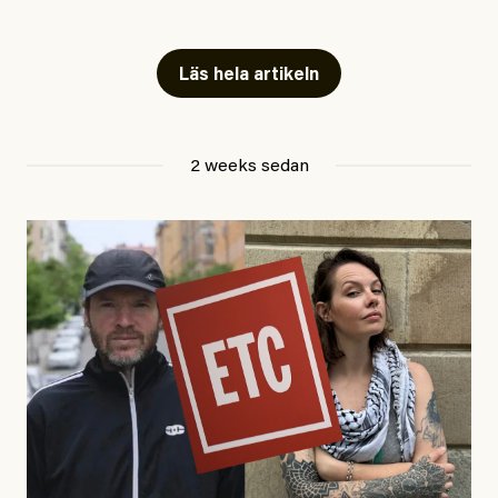
Snart skrivs boken ”Barn i
fängelse”
Läs hela artikeln
Jesper Lundby
2 weeks sedan
Publicerad
29 July, 2026
Uppdaterad
29 July, 2026