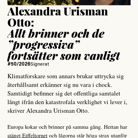
Alexandra Urisman
Otto:
Allt brinner och de
”progressiva”
fortsätter som vanligt
#50/2026
Signerat
Klimatforskare som annars brukar uttrycka sig
återhållsamt erkänner sig nu vara i chock.
Samtidigt befinner sig det offentliga samtalet
långt ifrån den katastrofala verklighet vi lever i,
skriver Alexandra Urisman Otto.
Europa kokar och brinner på samma gång. Hettan har
stängt Eiffeltornet
och lågorna står höga strax utanför