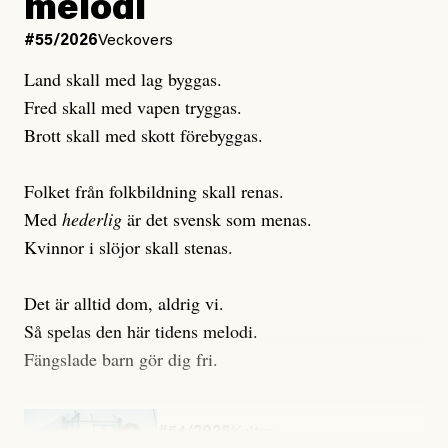
melodi
Uppdaterad
3 August, 2026
Uppdaterad
7 August, 2026
#55/2026
Veckovers
Land skall med lag byggas.
Fred skall med vapen tryggas.
Brott skall med skott förebyggas.
Folket från folkbildning skall renas.
Med
hederlig
är det svensk som menas.
Kvinnor i slöjor skall stenas.
Det är alltid dom, aldrig vi.
Så spelas den här tidens melodi.
Fängslade barn gör dig fri.
#54/2026
Kultur