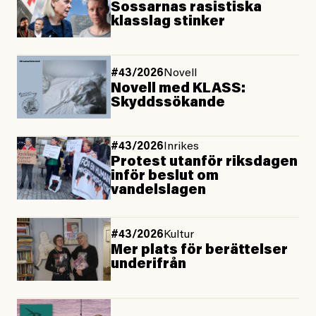
Sossarnas rasistiska
klasslag stinker
#43/2026
Novell
Novell med KLASS:
Skyddssökande
#43/2026
Inrikes
Protest utanför riksdagen
inför beslut om
vandelslagen
#43/2026
Kultur
Mer plats för berättelser
underifrån