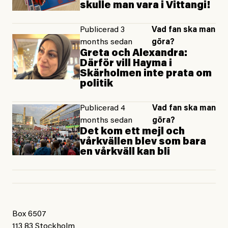
skulle man vara i Vittangi!
Publicerad 3
Vad fan ska man
months sedan
göra?
Greta och Alexandra:
Därför vill Hayma i
Skärholmen inte prata om
politik
Publicerad 4
Vad fan ska man
months sedan
göra?
Det kom ett mejl och
vårkvällen blev som bara
en vårkväll kan bli
Box 6507
113 83 Stockholm