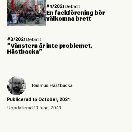
#4/2021
Debatt
En fackförening bör
välkomna brett
#3/2021
Debatt
”Vänstern är inte problemet,
Hästbacka”
Rasmus Hästbacka
Publicerad
15 October, 2021
Uppdaterad
13 June, 2023