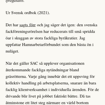
ifråga­sätts.
Ur Svensk ordbok (2021).
Det har
sagts förr
och jag säger det igen: den svenska
fackföreningsrörelsen har reducerats till små spridda
öar i skuggan av stora fackliga byråkratier. Jag
uppfattar Hamnarbetarförbundet som den bästa ön i
nuläget.
När det gäller SAC så upplever organisationen
återkommande fackliga nytändningar bland
gräsrötterna. Varje gång innebär det ett uppsving för
kollektiv handling på arbetsplatserna, snarare än bara
facklig klientverksamhet i individuella ärenden. För de
drivande blir livet på jobbet faktiskt bättre. Då tas
åtminstone ett litet steg närmare en värld bortom