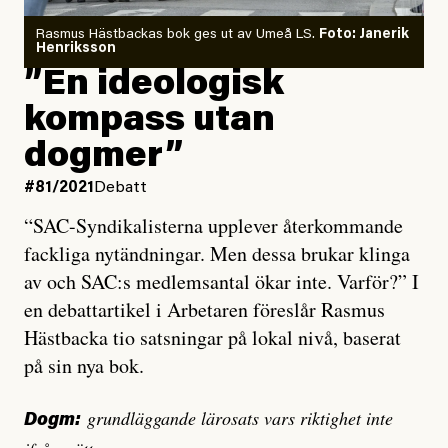
Rasmus Hästbackas bok ges ut av Umeå LS.
Foto: Janerik
Henriksson
”En ideologisk
kompass utan
dogmer”
#81/2021
Debatt
“SAC-Syndikalisterna upplever återkommande
fackliga nytändningar. Men dessa brukar klinga
av och SAC:s medlemsantal ökar inte. Varför?” I
en debattartikel i Arbetaren föreslår Rasmus
Hästbacka tio satsningar på lokal nivå, baserat
på sin nya bok.
grund­läggande läro­sats vars riktighet inte
Dogm: