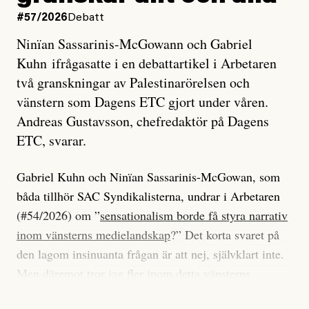
#57/2026
Debatt
Ninïan Sassarinis-McGowann och Gabriel
Kuhn ifrågasatte i en debattartikel i Arbetaren
två granskningar av Palestinarörelsen och
vänstern som Dagens ETC gjort under våren.
Andreas Gustavsson, chefredaktör på Dagens
ETC, svarar.
Gabriel Kuhn och Ninïan Sassarinis-McGowan, som
båda tillhör SAC Syndikalisterna, undrar i Arbetaren
(#54/2026) om ”
sensationalism borde få styra narrativ
inom vänsterns medielandskap
?” Det korta svaret på
den lagom insinuanta frågan är att nej, självklart inte.
Men däremot tror jag fler inom detta vänsterns
medielandskap skulle må bra av en sund populism, i