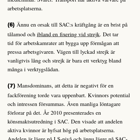
arbetsplatserna.
Ännu en orsak till SAC:s kräftgång är en brist på
(6)
tålamod och
ibland en fixering vid strejk
. Det tar
tid för arbetskamrater att bygga upp förmågan att
pressa arbetsgivaren. Vägen till lyckad strejk är
vanligtvis lång och strejk är bara ett verktyg bland
många i verktygslådan.
Mansdominans, att detta är negativt för en
(7)
fackförening torde vara uppenbart. Kvinnors potential
och intressen försummas. Även manliga löntagare
förlorar på det. År 2010 presenterades en
könsmaktsutredning i SAC. Den visade att andelen
aktiva kvinnor är hyfsat hög på arbetsplatserna.
Andelen är lägre på LS-nivå och ännu lägre på SAC-