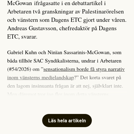
McGowan ifrågasatte i en debattartikel i
Arbetaren två granskningar av Palestinarörelsen
och vänstern som Dagens ETC gjort under våren.
Andreas Gustavsson, chefredaktör på Dagens
ETC, svarar.
Gabriel Kuhn och Ninïan Sassarinis-McGowan, som
båda tillhör SAC Syndikalisterna, undrar i Arbetaren
(#54/2026) om ”
sensationalism borde få styra narrativ
inom vänsterns medielandskap
?” Det korta svaret på
den lagom insinuanta frågan är att nej, självklart inte.
Men däremot tror jag fler inom detta vänsterns
medielandskap skulle må bra av en sund populism, i
betydelsen att göra avslöjande och undersökande
journalistik som vänder sig till många snarare än att
Läs hela artikeln
jaga inbördes beundran. Det har i alla fall fungerat för