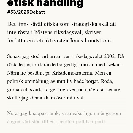
etisk handling
oro inom rörelsen.
#53/2026
Debatt
Artikeln undersöker inte, som ETC påstår, ”vad som
Det finns såväl etiska som strategiska skäl att
är sant, vad som är rykten”, utan den bidrar bara till
inte rösta i höstens riksdagsval, skriver
ännu mer ryktesspridning. Det finns inte ett enda bevis
författaren och aktivisten Jonas Lundström.
på eller ens ett övertygande argument för att den
misstänkta personen är en infiltratör. Det som läsaren
Senast jag stod vid urnan var i riksdagsvalet 2002. Då
får veta är att personen har ändrat sina politiska åsikter
röstade jag fortfarande borgerligt, om än med tvekan.
under åren, att den har raderat tidigare innehåll på sina
Närmare bestämt på Kristdemokraterna. Men en
sociala medier, att artikelns författare inte förstår sig
politisk ommålning av mitt liv hade börjat. Röda,
på personens ekonomi och att det tydligen finns
gröna och svarta färger tog över, och några år senare
anonyma röster inom rörelsen som säger saker som
skulle jag känna skam över mitt val.
”Om du frågar mig så är han en infiltratör”. Det kan
anses vara anledningar att titta närmare på personen,
Nu är jag knappast unik, vi är säkerligen många som
men ingenting av detta är tillräckligt för att hänga ut
ångrat vårt stöd till ett specifikt politiskt parti.
den. Personen nämns visserligen inte vid namn i
Avsevärt färre är de som fått kalla fötter inför