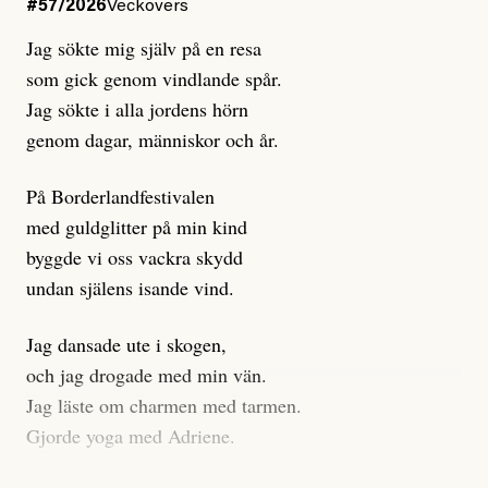
#57/2026
Veckovers
istället prioritera ”sensationalism och klickbete”. Nej,
Jag sökte mig själv på en resa
klickbete är inte intressant för Dagens ETC.
som gick genom vindlande spår.
Journalistiken är låst. En klatschig men korrekt rubrik
Jag sökte i alla jordens hörn
gör förhoppningsvis att en nyfiken beställer
genom dagar, människor och år.
prenumeration, men den avslutas sekunder senare om
inte journalistiken levererar substans. Självklart bygger
På Borderlandfestivalen
dessa granskningar på olika källor, alltifrån domar till
med guldglitter på min kind
en mängd intervjupersoner, inklusive generös
byggde vi oss vackra skydd
möjlighet att bemöta för såväl personen vars motiv att
undan själens isande vind.
engagera sig i Palestinarörelsen ifrågasätts som de
grupper där Säpo-resursen samlade in uppgifter.
Jag dansade ute i skogen,
Researchen är grundlig.
och jag drogade med min vän.
Jag läste om charmen med tarmen.
Möjligen är det egentligen inte journalistikens metod
Gjorde yoga med Adriene.
som stör?