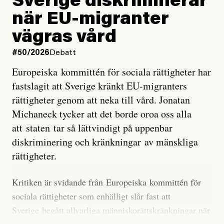
Sverige diskriminerar
väderfenomen som uppstår när havsvattnet i delar av
när EU-migranter
Stilla havet blir ovanligt varmt. Det påverkar vädret
vägras vård
över stora delar av världen och under
våren
har
forskare allt oftare varnat för att den här El Niñon
#50/2026
Debatt
kommer att bli extrem.
Europeiska kommittén för sociala rättigheter har
fastslagit att Sverige kränkt EU-migranters
Det verkar vara en underdrift, menar nu Zeke
rättigheter genom att neka till vård. Jonatan
Hausfather.
Michaneck tycker att det borde oroa oss alla
att staten tar så lättvindigt på uppenbar
”Det ser ut som att årets El Niño inte bara med stor
diskriminering och kränkningar av mänskliga
sannolikhet kommer att bli den starkaste sedan
rättigheter.
tillförlitliga mätningar inleddes – den kan till och med
bli den starkaste med en verkligt häpnadsväckande
Kritiken är svidande från Europeiska kommittén för
marginal”, skriver han.
sociala rättigheter som enhälligt slår fast att
Sverige begått allvarliga människorättskränkningar när
Styrkan i El Niño går att förutspå genom att mäta
staten och regioner nekat EU-migranter sjukvård,