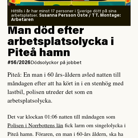
och utbildad kaospilot.
Kuhn och Sassarinis-McGowan radar upp.
Om läkaren säger vaccinera dig
Hittills i år har minst 17 personer i Sverige dött på sina
arbetsplatser.
Susanna Persson Öste / TT. Montage:
så säger jag tvärtemot.
Vem är det som Dagens ETC skriver för?
Arbetaren
Man död efter
Jag lärde mig renovera
Vad betyder det att vara en röd, grön och oberoende
arbetsplatsolycka i
enligt uråldrig metod
tidning?
och lade min sista ungdom
Piteå hamn
på att laga en gammal bod.
Vad är bra journalistik?
#56/2026
Dödsolyckor på jobbet
Piteå: En man i 60 års-åldern avled natten till
Jag sökte ljuset och meningen,
Ett försök till korta svar som jag hoppas kan förtydliga
måndagen efter att ha kört in i en stenhög med
efter det som var rent, rätt och sant,
för Kuhn och Sassarinis-McGowan och andra hur jag
lastbil, polisen utreder det som en
och aldrig såg jag det klarare än
som chefredaktör ser på Dagens ETC:s uppdrag och
arbetsplatsolycka.
när jag ombord på bussen hjälpte en tant.
roll.
Det var klockan 01:06 natten till måndagen som
Vi skriver för våra läsare som vill bli informerade,
Polisen i Norrbottens län
fick larm om singelolycka i
#23/2026
Intervjun
överraskade, bekräftade, utmanade – och som kräver
Jesper Lundby: ”Livet i sig
Piteå hamn. Föraren, en man i 60-års åldern, ska ha
att vi granskar allt och alla.