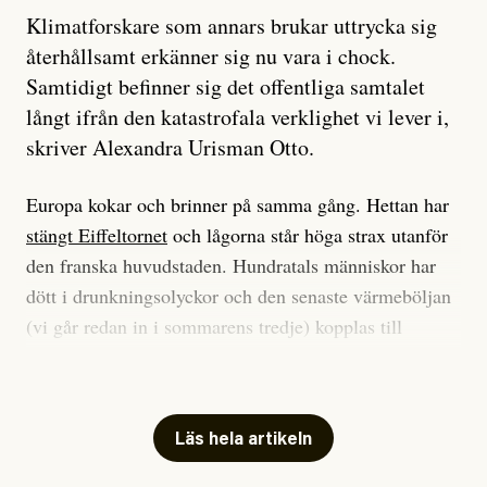
Klimatforskare som annars brukar uttrycka sig
återhållsamt erkänner sig nu vara i chock.
Samtidigt befinner sig det offentliga samtalet
långt ifrån den katastrofala verklighet vi lever i,
skriver Alexandra Urisman Otto.
Europa kokar och brinner på samma gång. Hettan har
stängt Eiffeltornet
och lågorna står höga strax utanför
den franska huvudstaden. Hundratals människor har
dött i drunkningsolyckor och den senaste värmeböljan
(vi går redan in i sommarens tredje) kopplas till
tiotusentals för tidiga
dödsfall
.
Har du också panik i hettan? Känns det som en
mardröm? Bra, allt annat vore fullständigt orimligt.
Läs hela artikeln