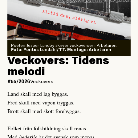
Dödsolyckorna har slutat
#54/2026
Debatt
minska
Sensationalism när ETC
granskar vänstern
Poeten Jesper Lundby skriver veckoverser i Arbetaren.
Joel Kellgren
Foto: Pontus Lundahl/TT. Montage: Arbetaren
Debattartikel i Arbetaren
Veckovers: Tidens
Publicerad
3 August, 2026
Publicerad
6 August, 2026
melodi
Uppdaterad
3 August, 2026
Uppdaterad
6 August, 2026
#55/2026
Veckovers
Land skall med lag byggas.
Fred skall med vapen tryggas.
Brott skall med skott förebyggas.
Folket från folkbildning skall renas.
Med
hederlig
är det svensk som menas.