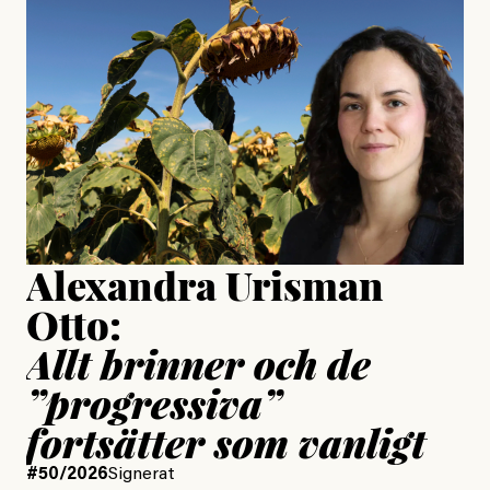
Jesper Lundby: ”Livet i sig
är ganska politiskt”
Jonas Lundström
Publicerad
24 July, 2026
Jesper Lundby
Publicerad
15 July, 2026
Uppdaterad
15 July, 2026
Alexandra Urisman
Otto:
Allt brinner och de
”progressiva”
fortsätter som vanligt
#50/2026
Signerat