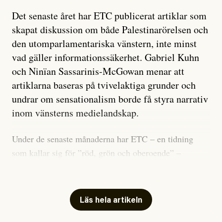
Det senaste året har ETC publicerat artiklar som
skapat diskussion om både Palestinarörelsen och
den utomparlamentariska vänstern, inte minst
vad gäller informationssäkerhet. Gabriel Kuhn
och Ninïan Sassarinis-McGowan menar att
artiklarna baseras på tvivelaktiga grunder och
undrar om sensationalism borde få styra narrativ
inom vänsterns medielandskap.
Under de senaste månaderna har ETC – en tidning
som kallar sig för ”röd, grön och oberoende” –
publicerat två artiklar som vi gärna vill kommentera.
Artiklarna väcker flera frågor: Vem är det som ETC
skriver för? Vad betyder det att vara en ”röd, grön och
Läs hela artikeln
oberoende” tidning? Och vad är egentligen bra
journalistik?