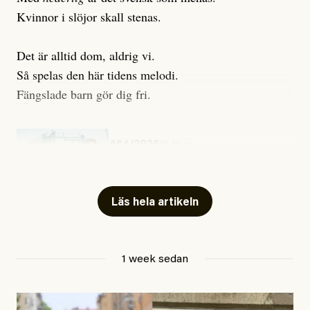
Kvinnor i slöjor skall stenas.
Det är alltid dom, aldrig vi.
Så spelas den här tidens melodi.
Fängslade barn gör dig fri.
#54/2026
Kultur
Snart skrivs boken ”Barn i
fängelse”
Läs hela artikeln
Jesper Lundby
1 week sedan
Publicerad
29 July, 2026
Uppdaterad
29 July, 2026