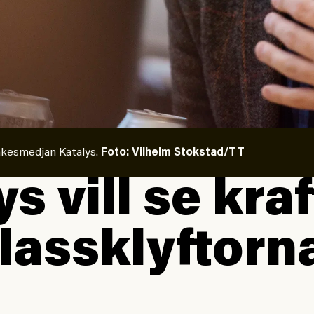
ankesmedjan Katalys.
Foto: Vilhelm Stokstad/TT
s vill se kra
lassklyftorn