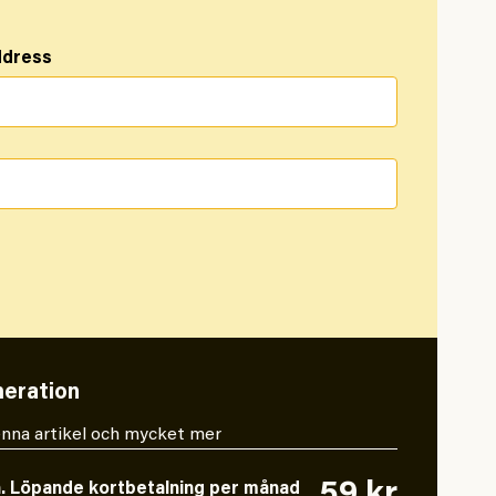
ddress
eration
 denna artikel och mycket mer
n. Löpande kortbetalning per månad