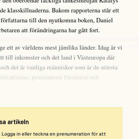
ar den oberoende fackliga tankesmedjan Katalys
ade klasskillnaderna. Bakom rapporterna står ett
 författarna till den nyutkomna boken, Daniel
betaren att förändringarna har gått fort.
ge ett av världens mest jämlika länder. Idag är vi
tt till inkomster och det land i Västeuropa där
 och det är vanliga människor som är de största
 privatiseras, pensionerna försämras och
as, säger Daniel Suhonen.
sa artikeln
l. Logga in eller teckna en prenumeration för att