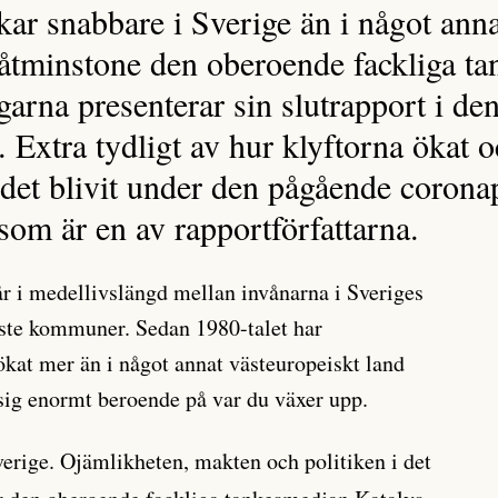
kar snabbare i Sverige än i något anna
åtminstone den oberoende fackliga t
arna presenterar sin slutrapport i den
 Extra tydligt av hur klyftorna ökat o
det blivit under den pågående coron
om är en av rapportförfattarna.
år i medellivslängd mellan invånarna i Sveriges
gaste kommuner. Sedan 1980-talet har
ökat mer än i något annat västeuropeiskt land
 sig enormt beroende på var du växer upp.
verige. Ojämlikheten, makten och politiken i det