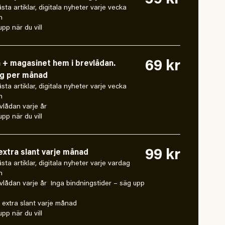
59 kr
låsta artiklar, digitala nyheter varje vecka
n
pp när du vill
69 kr
n + magasinet hem i brevlådan.
ng per månad
låsta artiklar, digitala nyheter varje vecka
n
vlådan varje år
pp när du vill
99 kr
xtra slant varje månad
 låsta artiklar, digitala nyheter varje vardag
n
vlådan varje år Inga bindningstider – säg upp
extra slant varje månad
pp när du vill