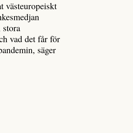
t västeuropeiskt
ankesmedjan
 stora
ch vad det får för
apandemin, säger