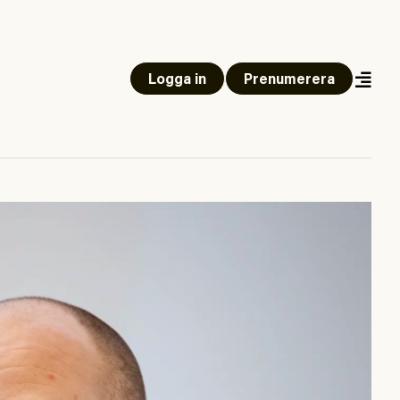
Logga in
Prenumerera