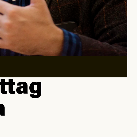
fttag
a