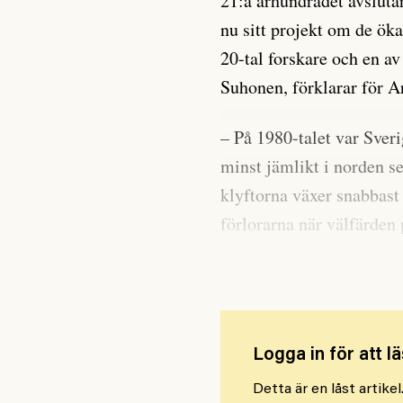
21:a århundradet avslut
nu sitt projekt om de ök
20-tal forskare och en av
Suhonen, förklarar för Ar
– På 1980-talet var Sveri
minst jämlikt i norden se
klyftorna växer snabbast
förlorarna när välfärden
samhällsservicen urholk
Logga in för att lä
Detta är en låst artike