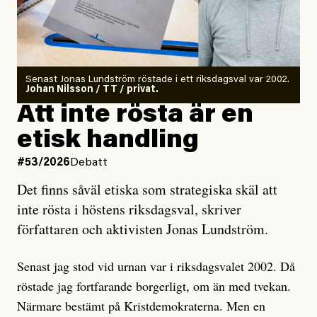
Det finns en väldigt enkel regel inom alla politiska
rörelser när det gäller misstänkta infiltratörer:
Antingen har en bevis på att de är infiltratörer, och då
Senast Jonas Lundström röstade i ett riksdagsval var 2002.
ska en gå ut med det så fort det bara går för att skydda
Johan Nilsson / TT / privat.
rörelsen. Eller så har en inga bevis, bara misstankar,
Att inte rösta är en
och då ska en efterforska diskret, just för att inte skapa
etisk handling
oro inom rörelsen.
#53/2026
Debatt
Artikeln undersöker inte, som ETC påstår, ”vad som
Det finns såväl etiska som strategiska skäl att
är sant, vad som är rykten”, utan den bidrar bara till
inte rösta i höstens riksdagsval, skriver
ännu mer ryktesspridning. Det finns inte ett enda bevis
författaren och aktivisten Jonas Lundström.
på eller ens ett övertygande argument för att den
misstänkta personen är en infiltratör. Det som läsaren
Senast jag stod vid urnan var i riksdagsvalet 2002. Då
får veta är att personen har ändrat sina politiska åsikter
röstade jag fortfarande borgerligt, om än med tvekan.
under åren, att den har raderat tidigare innehåll på sina
Närmare bestämt på Kristdemokraterna. Men en