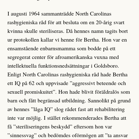
I augusti 1964 sammanträdde North Carolinas
rashygieniska råd för att besluta om en 20-årig svart
kvinna skulle steriliseras. Då hennes namn tagits bort
ur protokollen kallar vi henne för Bertha. Hon var en
ensamstående enbarnsmamma som bodde på ett
segregerat center för afroamerikanska vuxna med
intellektuella funktionsnedsättningar i Goldsboro.
Enligt North Carolinas rashygieniska råd hade Bertha
ett IQ på 62 och uppvisade ”aggressivt beteende och
sexuell promiskuitet”. Hon hade blivit föräldralös som
barn och fått begränsad utbildning. Sannolikt på grund
av hennes ”låga IQ” slog rådet fast att rehabilitering
inte var möjlig. I stället rekommenderades Bertha att
få ”steriliseringens beskydd” eftersom hon var
”sinnessvag” och bedömdes oförmögen att ”ta ansvar