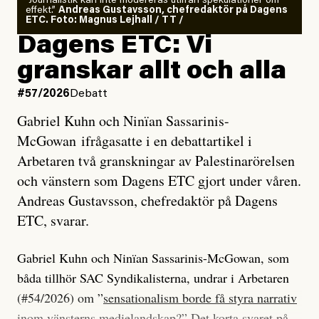
”Journalistik kan inte modereras utifrån spekulationer om
effekt.”
Andreas Gustavsson, chefredaktör på Dagens
ETC. Foto: Magnus Lejhall / TT /
Dagens ETC: Vi
granskar allt och alla
#57/2026
Debatt
Gabriel Kuhn och Ninïan Sassarinis-
McGowan ifrågasatte i en debattartikel i
Arbetaren två granskningar av Palestinarörelsen
och vänstern som Dagens ETC gjort under våren.
Andreas Gustavsson, chefredaktör på Dagens
ETC, svarar.
Gabriel Kuhn och Ninïan Sassarinis-McGowan, som
båda tillhör SAC Syndikalisterna, undrar i Arbetaren
(#54/2026) om ”
sensationalism borde få styra narrativ
inom vänsterns medielandskap
?” Det korta svaret på