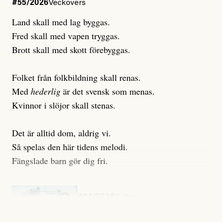
#55/2026
Veckovers
Land skall med lag byggas.
Fred skall med vapen tryggas.
Brott skall med skott förebyggas.
Folket från folkbildning skall renas.
Med
hederlig
är det svensk som menas.
Kvinnor i slöjor skall stenas.
Det är alltid dom, aldrig vi.
Så spelas den här tidens melodi.
Fängslade barn gör dig fri.
#54/2026
Kultur
Snart skrivs boken ”Barn i
fängelse”