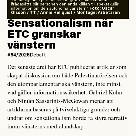
”Samtidigt som personens integritet som informatör
ifrågasätts blir personen den enda källan till spektakulär
information om den autonoma vänstern.”
Foto: Oscar
Olsson / TT / Annie Hellquist / Montage: Arbetaren
Sensationalism när
ETC granskar
vänstern
#54/2026
Debatt
Det senaste året har ETC publicerat artiklar som
skapat diskussion om både Palestinarörelsen och
den utomparlamentariska vänstern, inte minst
vad gäller informationssäkerhet. Gabriel Kuhn
och Ninïan Sassarinis-McGowan menar att
artiklarna baseras på tvivelaktiga grunder och
undrar om sensationalism borde få styra narrativ
inom vänsterns medielandskap.