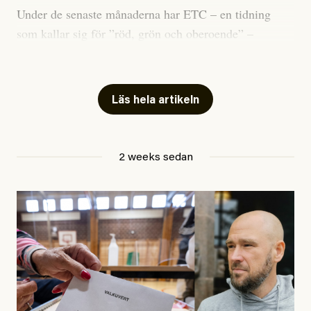
Under de senaste månaderna har ETC – en tidning
som kallar sig för ”röd, grön och oberoende” –
publicerat två artiklar som vi gärna vill kommentera.
Artiklarna väcker flera frågor: Vem är det som ETC
skriver för? Vad betyder det att vara en ”röd, grön och
Läs hela artikeln
oberoende” tidning? Och vad är egentligen bra
journalistik?
2 weeks sedan
Den första artikeln publicerades den 10 mars 2026.
Titeln är
”Mystiska mannen förföljde ministern –
utpekas som israelisk infiltratör”
. Enligt ingressen
handlar artikeln om en person vars ”bakgrund skapar
splittring och oro i rörelsen”. Problemet är att artikeln
skapar betydligt mer oro i palestinarörelsen – och den
oberoende vänstern – än den porträtterade personen
eller dess bakgrund.