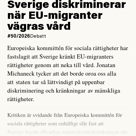
utveckla sig. El Niño är ett återkommande
Sverige diskriminerar
väderfenomen som uppstår när havsvattnet i delar av
när EU-migranter
Stilla havet blir ovanligt varmt. Det påverkar vädret
vägras vård
över stora delar av världen och under
våren
har
forskare allt oftare varnat för att den här El Niñon
#50/2026
Debatt
kommer att bli extrem.
Europeiska kommittén för sociala rättigheter har
fastslagit att Sverige kränkt EU-migranters
Det verkar vara en underdrift, menar nu Zeke
rättigheter genom att neka till vård. Jonatan
Hausfather.
Michaneck tycker att det borde oroa oss alla
att staten tar så lättvindigt på uppenbar
”Det ser ut som att årets El Niño inte bara med stor
diskriminering och kränkningar av mänskliga
sannolikhet kommer att bli den starkaste sedan
rättigheter.
tillförlitliga mätningar inleddes – den kan till och med
bli den starkaste med en verkligt häpnadsväckande
Kritiken är svidande från Europeiska kommittén för
marginal”, skriver han.
sociala rättigheter som enhälligt slår fast att
Sverige begått allvarliga människorättskränkningar när
Styrkan i El Niño går att förutspå genom att mäta