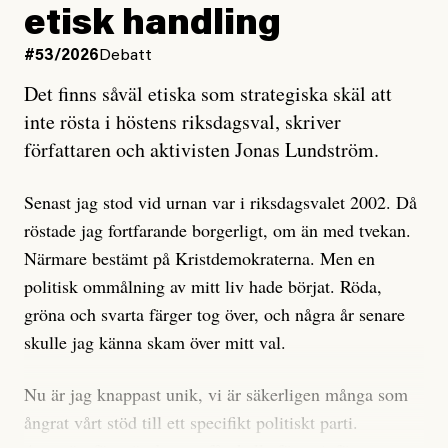
och då ska en efterforska diskret, just för att inte skapa
etisk handling
oro inom rörelsen.
#53/2026
Debatt
Artikeln undersöker inte, som ETC påstår, ”vad som
Det finns såväl etiska som strategiska skäl att
är sant, vad som är rykten”, utan den bidrar bara till
inte rösta i höstens riksdagsval, skriver
ännu mer ryktesspridning. Det finns inte ett enda bevis
författaren och aktivisten Jonas Lundström.
på eller ens ett övertygande argument för att den
misstänkta personen är en infiltratör. Det som läsaren
Senast jag stod vid urnan var i riksdagsvalet 2002. Då
får veta är att personen har ändrat sina politiska åsikter
röstade jag fortfarande borgerligt, om än med tvekan.
under åren, att den har raderat tidigare innehåll på sina
Närmare bestämt på Kristdemokraterna. Men en
sociala medier, att artikelns författare inte förstår sig
politisk ommålning av mitt liv hade börjat. Röda,
på personens ekonomi och att det tydligen finns
gröna och svarta färger tog över, och några år senare
anonyma röster inom rörelsen som säger saker som
skulle jag känna skam över mitt val.
”Om du frågar mig så är han en infiltratör”. Det kan
anses vara anledningar att titta närmare på personen,
Nu är jag knappast unik, vi är säkerligen många som
men ingenting av detta är tillräckligt för att hänga ut
ångrat vårt stöd till ett specifikt politiskt parti.