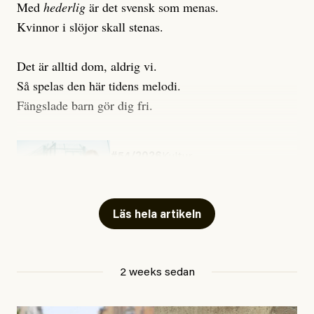
Med
hederlig
är det svensk som menas.
Kvinnor i slöjor skall stenas.
Det är alltid dom, aldrig vi.
Så spelas den här tidens melodi.
Fängslade barn gör dig fri.
#54/2026
Kultur
Snart skrivs boken ”Barn i
fängelse”
Läs hela artikeln
Jesper Lundby
2 weeks sedan
Publicerad
29 July, 2026
Uppdaterad
29 July, 2026