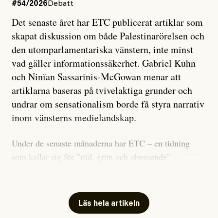
#54/2026
Debatt
Det senaste året har ETC publicerat artiklar som
skapat diskussion om både Palestinarörelsen och
den utomparlamentariska vänstern, inte minst
vad gäller informationssäkerhet. Gabriel Kuhn
och Ninïan Sassarinis-McGowan menar att
artiklarna baseras på tvivelaktiga grunder och
undrar om sensationalism borde få styra narrativ
inom vänsterns medielandskap.
Under de senaste månaderna har ETC – en tidning
som kallar sig för ”röd, grön och oberoende” –
publicerat två artiklar som vi gärna vill kommentera.
Artiklarna väcker flera frågor: Vem är det som ETC
skriver för? Vad betyder det att vara en ”röd, grön och
Läs hela artikeln
oberoende” tidning? Och vad är egentligen bra