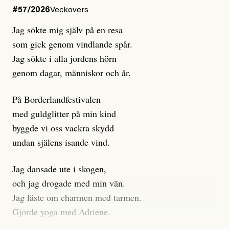
Dagens ETC arbetar med ”opålitliga källor” för att
#57/2026
Veckovers
istället prioritera ”sensationalism och klickbete”. Nej,
Jag sökte mig själv på en resa
klickbete är inte intressant för Dagens ETC.
som gick genom vindlande spår.
Journalistiken är låst. En klatschig men korrekt rubrik
Jag sökte i alla jordens hörn
gör förhoppningsvis att en nyfiken beställer
genom dagar, människor och år.
prenumeration, men den avslutas sekunder senare om
inte journalistiken levererar substans. Självklart bygger
På Borderlandfestivalen
dessa granskningar på olika källor, alltifrån domar till
med guldglitter på min kind
en mängd intervjupersoner, inklusive generös
byggde vi oss vackra skydd
möjlighet att bemöta för såväl personen vars motiv att
undan själens isande vind.
engagera sig i Palestinarörelsen ifrågasätts som de
grupper där Säpo-resursen samlade in uppgifter.
Jag dansade ute i skogen,
Researchen är grundlig.
och jag drogade med min vän.
Jag läste om charmen med tarmen.
Möjligen är det egentligen inte journalistikens metod
Gjorde yoga med Adriene.
som stör?