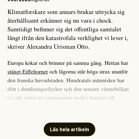
#50/2026
Signerat
Klimatforskare som annars brukar uttrycka sig
återhållsamt erkänner sig nu vara i chock.
Samtidigt befinner sig det offentliga samtalet
långt ifrån den katastrofala verklighet vi lever i,
skriver Alexandra Urisman Otto.
Europa kokar och brinner på samma gång. Hettan har
stängt Eiffeltornet
och lågorna står höga strax utanför
den franska huvudstaden. Hundratals människor har
dött i drunkningsolyckor och den senaste värmeböljan
(vi går redan in i sommarens tredje) kopplas till
tiotusentals för tidiga
dödsfall
.
Har du också panik i hettan? Känns det som en
mardröm? Bra, allt annat vore fullständigt orimligt.
Läs hela artikeln