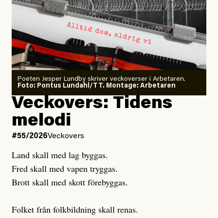
Arbetsmiljöverket:
Dödsolyckorna har slutat
#54/2026
Debatt
minska
Sensationalism när ETC
granskar vänstern
Poeten Jesper Lundby skriver veckoverser i Arbetaren.
Joel Kellgren
Foto: Pontus Lundahl/TT. Montage: Arbetaren
Debattartikel i Arbetaren
Veckovers: Tidens
Publicerad
3 August, 2026
Publicerad
6 August, 2026
melodi
Uppdaterad
3 August, 2026
Uppdaterad
7 August, 2026
#55/2026
Veckovers
Land skall med lag byggas.
Fred skall med vapen tryggas.
Brott skall med skott förebyggas.
Folket från folkbildning skall renas.