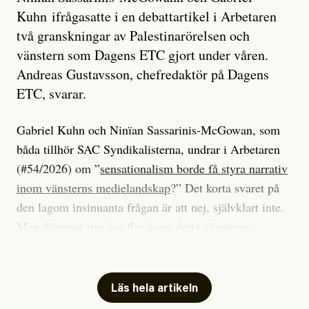
Kuhn ifrågasatte i en debattartikel i Arbetaren
två granskningar av Palestinarörelsen och
vänstern som Dagens ETC gjort under våren.
Andreas Gustavsson, chefredaktör på Dagens
ETC, svarar.
Gabriel Kuhn och Ninïan Sassarinis-McGowan, som
båda tillhör SAC Syndikalisterna, undrar i Arbetaren
(#54/2026) om ”
sensationalism borde få styra narrativ
inom vänsterns medielandskap
?” Det korta svaret på
den lagom insinuanta frågan är att nej, självklart inte.
Men däremot tror jag fler inom detta vänsterns
medielandskap skulle må bra av en sund populism, i
betydelsen att göra avslöjande och undersökande
journalistik som vänder sig till många snarare än att
Läs hela artikeln
jaga inbördes beundran. Det har i alla fall fungerat för