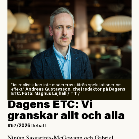
”Journalistik kan inte modereras utifrån spekulationer om
effekt.”
Andreas Gustavsson, chefredaktör på Dagens
ETC. Foto: Magnus Lejhall / TT /
Dagens ETC: Vi
granskar allt och alla
#57/2026
Debatt
Ninïan Sassarinis-McGowann och Gabriel