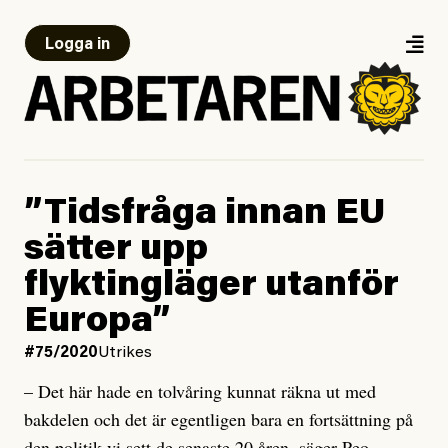
Logga in
”Tidsfråga innan EU
sätter upp
flyktingläger utanför
Europa”
#75/2020
Utrikes
– Det här hade en tolvåring kunnat räkna ut med
bakdelen och det är egentligen bara en fortsättning på
den politik vi sett de senaste 20 åren, säger Peo