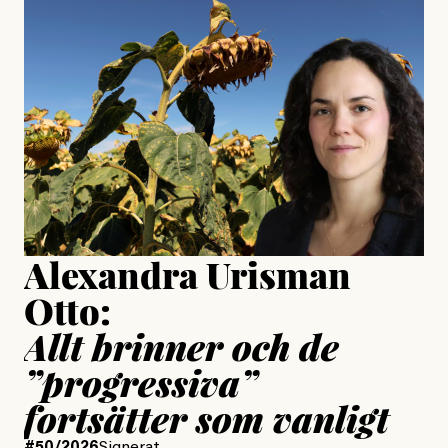
#23/2026
Intervjun
Jesper Lundby: ”Livet i sig
är ganska politiskt”
Jonas Lundström
Publicerad
24 July, 2026
Jesper Lundby
Publicerad
15 July, 2026
Uppdaterad
15 July, 2026
Alexandra Urisman
Otto:
Allt brinner och de
”progressiva”
fortsätter som vanligt