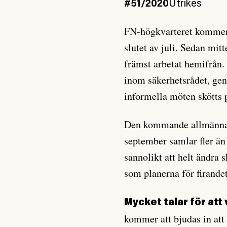
#51/2020
Utrikes
FN-högkvarteret kommer a
slutet av juli. Sedan mit
främst arbetat hemifrån.
inom säkerhetsrådet, ge
informella möten skötts p
Den kommande allmänna d
september samlar fler än
sannolikt att helt ändra
som planerna för firande
Mycket talar för att
kommer att bjudas in att