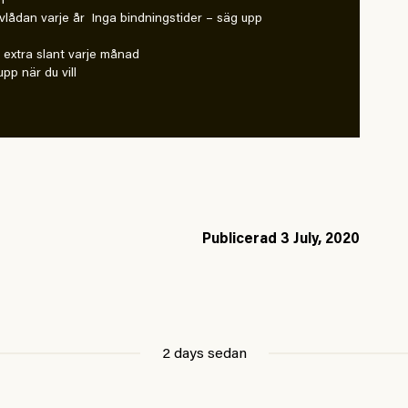
n
vlådan varje år Inga bindningstider – säg upp
extra slant varje månad
pp när du vill
Publicerad
3 July, 2020
2 days sedan