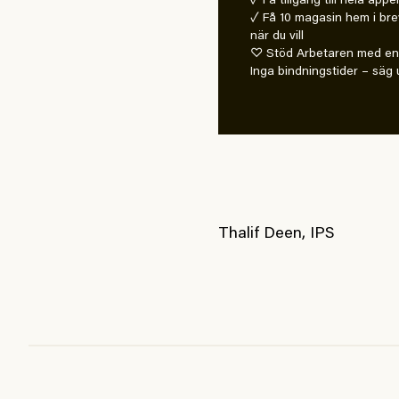
✓ Få tillgång till hela appe
✓ Få 10 magasin hem i bre
när du vill
♡ Stöd Arbetaren med en 
Inga bindningstider – säg u
Thalif Deen, IPS