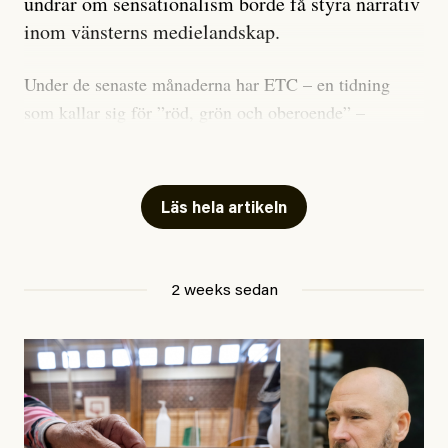
undrar om sensationalism borde få styra narrativ
inom vänsterns medielandskap.
Under de senaste månaderna har ETC – en tidning
som kallar sig för ”röd, grön och oberoende” –
publicerat två artiklar som vi gärna vill kommentera.
Artiklarna väcker flera frågor: Vem är det som ETC
skriver för? Vad betyder det att vara en ”röd, grön och
Läs hela artikeln
oberoende” tidning? Och vad är egentligen bra
journalistik?
2 weeks sedan
Den första artikeln publicerades den 10 mars 2026.
Titeln är
”Mystiska mannen förföljde ministern –
utpekas som israelisk infiltratör”
. Enligt ingressen
handlar artikeln om en person vars ”bakgrund skapar
splittring och oro i rörelsen”. Problemet är att artikeln
skapar betydligt mer oro i palestinarörelsen – och den