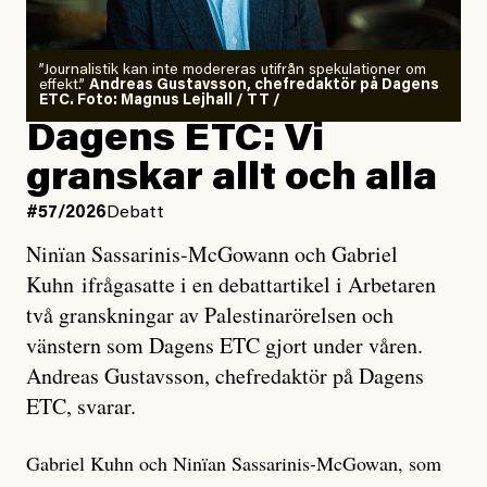
”Journalistik kan inte modereras utifrån spekulationer om
effekt.”
Andreas Gustavsson, chefredaktör på Dagens
ETC. Foto: Magnus Lejhall / TT /
Dagens ETC: Vi
granskar allt och alla
#57/2026
Debatt
Ninïan Sassarinis-McGowann och Gabriel
Kuhn ifrågasatte i en debattartikel i Arbetaren
två granskningar av Palestinarörelsen och
vänstern som Dagens ETC gjort under våren.
Andreas Gustavsson, chefredaktör på Dagens
ETC, svarar.
Gabriel Kuhn och Ninïan Sassarinis-McGowan, som