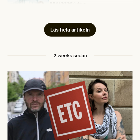
#54/2026
Kultur
Snart skrivs boken ”Barn i
fängelse”
Läs hela artikeln
Jesper Lundby
2 weeks sedan
Publicerad
29 July, 2026
Uppdaterad
29 July, 2026