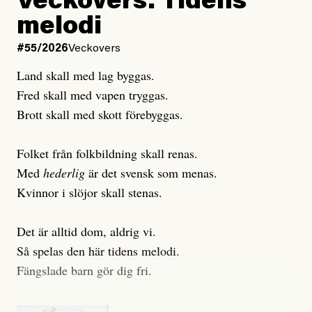
Veckovers: Tidens
Publicerad
3 August, 2026
Publicerad
6 August, 2026
melodi
Uppdaterad
3 August, 2026
Uppdaterad
7 August, 2026
#55/2026
Veckovers
Land skall med lag byggas.
Fred skall med vapen tryggas.
Brott skall med skott förebyggas.
Folket från folkbildning skall renas.
Med
hederlig
är det svensk som menas.
Kvinnor i slöjor skall stenas.
Det är alltid dom, aldrig vi.
Så spelas den här tidens melodi.
Fängslade barn gör dig fri.