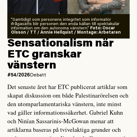
”Samtidigt som personens integritet som informatör
ifrågasätts blir personen den enda källan till spektakulär
information om den autonoma vänstern.”
Foto: Oscar
Olsson / TT / Annie Hellquist / Montage: Arbetaren
Sensationalism när
ETC granskar
vänstern
#54/2026
Debatt
Det senaste året har ETC publicerat artiklar som
skapat diskussion om både Palestinarörelsen och
den utomparlamentariska vänstern, inte minst
vad gäller informationssäkerhet. Gabriel Kuhn
och Ninïan Sassarinis-McGowan menar att
artiklarna baseras på tvivelaktiga grunder och