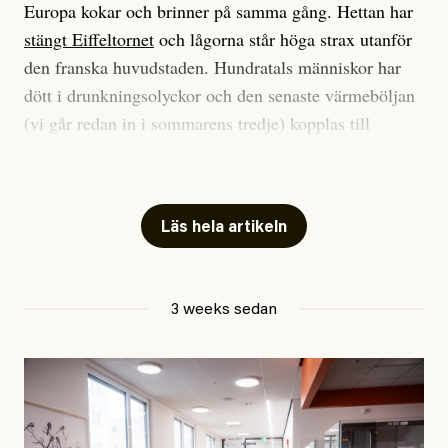
Europa kokar och brinner på samma gång. Hettan har
stängt Eiffeltornet
och lågorna står höga strax utanför
den franska huvudstaden. Hundratals människor har
dött i drunkningsolyckor och den senaste värmeböljan
(vi går redan in i sommarens tredje) kopplas till
tiotusentals för tidiga
dödsfall
.
Har du också panik i hettan? Känns det som en
mardröm? Bra, allt annat vore fullständigt orimligt.
Läs hela artikeln
Klimatforskaren Zeke Hausfather
skrev
på måndagen
att han brukar vara ganska återhållsam när han
3 weeks sedan
diskuterar klimatdata. Bara en enda gång – i
september 2023, när de globala temperaturerna för
månaden visade sig vara hela 0,5 °C varmare än någon
tidigare septembermånad – har han blivit chockad.