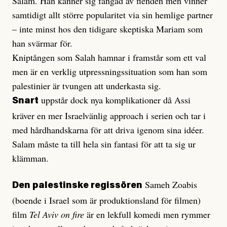
Salam. Han känner sig fångad av fienden men vinner
samtidigt allt större popularitet via sin hemlige partner
– inte minst hos den tidigare skeptiska Mariam som
han svärmar för.
Kniptången som Salah hamnar i framstår som ett val
men är en verklig utpressningssituation som han som
palestinier är tvungen att underkasta sig.
uppstår dock nya komplikationer då Assi
Snart
kräver en mer Israelvänlig approach i serien och tar i
med hårdhandskarna för att driva igenom sina idéer.
Salam måste ta till hela sin fantasi för att ta sig ur
klämman.
Sameh Zoabis
Den palestinske regissören
(boende i Israel som är produktionsland för filmen)
film
Tel Aviv on fire
är en lekfull komedi men rymmer