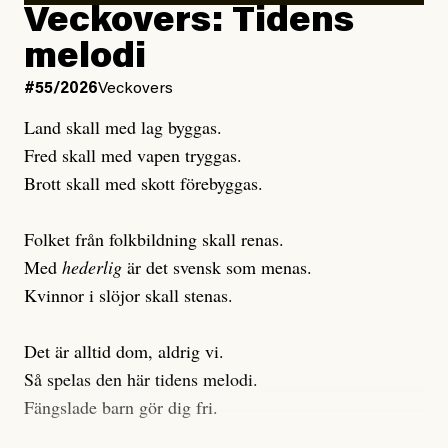
Veckovers: Tidens
Publicerad
3 August, 2026
Publicerad
6 August, 2026
melodi
Uppdaterad
3 August, 2026
Uppdaterad
6 August, 2026
#55/2026
Veckovers
Land skall med lag byggas.
Fred skall med vapen tryggas.
Brott skall med skott förebyggas.
Folket från folkbildning skall renas.
Med
hederlig
är det svensk som menas.
Kvinnor i slöjor skall stenas.
Det är alltid dom, aldrig vi.
Så spelas den här tidens melodi.
Fängslade barn gör dig fri.