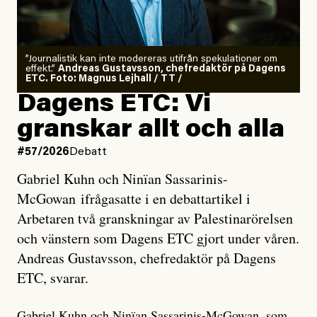
”Journalistik kan inte modereras utifrån spekulationer om
effekt.”
Andreas Gustavsson, chefredaktör på Dagens
ETC. Foto: Magnus Lejhall / TT /
Dagens ETC: Vi
granskar allt och alla
#57/2026
Debatt
Gabriel Kuhn och Ninïan Sassarinis-
McGowan ifrågasatte i en debattartikel i
Arbetaren två granskningar av Palestinarörelsen
och vänstern som Dagens ETC gjort under våren.
Andreas Gustavsson, chefredaktör på Dagens
ETC, svarar.
Gabriel Kuhn och Ninïan Sassarinis-McGowan, som