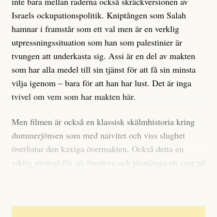
inte bara mellan raderna också skräckversionen av
Israels ockupationspolitik. Kniptången som Salah
hamnar i framstår som ett val men är en verklig
utpressningssituation som han som palestinier är
tvungen att underkasta sig. Assi är en del av makten
som har alla medel till sin tjänst för att få sin minsta
vilja igenom – bara för att han har lust. Det är inga
tvivel om vem som har makten här.
Men filmen är också en klassisk skälmhistoria kring
dummerjönsen som med naivitet och viss slughet
överlistar den kaxiga övermakten. Också detta en
viktig strategi för att överleva och planlägga ett svar på
övergrepp och maktfullkomlighet.