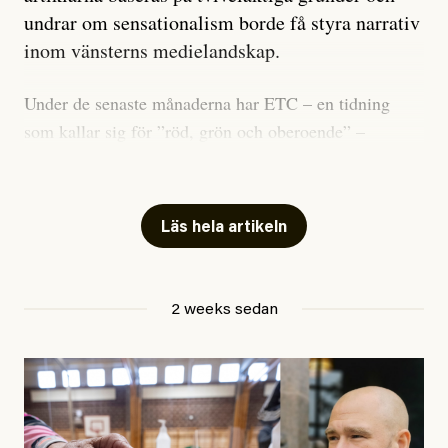
undrar om sensationalism borde få styra narrativ
inom vänsterns medielandskap.
Under de senaste månaderna har ETC – en tidning
som kallar sig för ”röd, grön och oberoende” –
publicerat två artiklar som vi gärna vill kommentera.
Artiklarna väcker flera frågor: Vem är det som ETC
skriver för? Vad betyder det att vara en ”röd, grön och
Läs hela artikeln
oberoende” tidning? Och vad är egentligen bra
journalistik?
2 weeks sedan
Den första artikeln publicerades den 10 mars 2026.
Titeln är
”Mystiska mannen förföljde ministern –
utpekas som israelisk infiltratör”
. Enligt ingressen
handlar artikeln om en person vars ”bakgrund skapar
splittring och oro i rörelsen”. Problemet är att artikeln