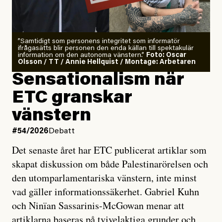
”Samtidigt som personens integritet som informatör
ifrågasätts blir personen den enda källan till spektakulär
information om den autonoma vänstern.”
Foto: Oscar
Olsson / TT / Annie Hellquist / Montage: Arbetaren
Sensationalism när
ETC granskar
vänstern
#54/2026
Debatt
Det senaste året har ETC publicerat artiklar som
skapat diskussion om både Palestinarörelsen och
den utomparlamentariska vänstern, inte minst
vad gäller informationssäkerhet. Gabriel Kuhn
och Ninïan Sassarinis-McGowan menar att
artiklarna baseras på tvivelaktiga grunder och