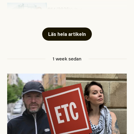
#54/2026
Kultur
Snart skrivs boken ”Barn i
fängelse”
Läs hela artikeln
Jesper Lundby
1 week sedan
Publicerad
29 July, 2026
Uppdaterad
29 July, 2026