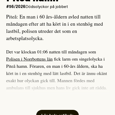
på att laga en gammal bod.
Vad är bra journalistik?
#56/2026
Dödsolyckor på jobbet
Piteå: En man i 60 års-åldern avled natten till
Jag sökte ljuset och meningen,
Ett försök till korta svar som jag hoppas kan förtydliga
måndagen efter att ha kört in i en stenhög med
efter det som var rent, rätt och sant,
för Kuhn och Sassarinis-McGowan och andra hur jag
lastbil, polisen utreder det som en
och aldrig såg jag det klarare än
som chefredaktör ser på Dagens ETC:s uppdrag och
arbetsplatsolycka.
när jag ombord på bussen hjälpte en tant.
roll.
Det var klockan 01:06 natten till måndagen som
Vi skriver för våra läsare som vill bli informerade,
Polisen i Norrbottens län
fick larm om singelolycka i
#23/2026
Intervjun
överraskade, bekräftade, utmanade – och som kräver
Jesper Lundby: ”Livet i sig
Piteå hamn. Föraren, en man i 60-års åldern, ska ha
att vi granskar allt och alla.
är ganska politiskt”
kört in i en stenhög med lätt lastbil. Det är ännu okänt
exakt hur olyckan gick till. Mannen fördes med
Vi är som sagt en röd, grön och oberoende tidning.
ambulans till sjukhus men hans liv gick inte att rädda.
Det betyder en annan journalistik än vad du hittar i
exempelvis Dagens Nyheter. Det märks på ledarsidan
Jesper Lundby
– Vi utreder det som en arbetsplatsolycka och har
men också i nyhetsbevakningen. Det handlar om
Publicerad
5 August, 2026
samlat in kameraövervakning och hållit förhör på
perspektiv och urval. Det handlar däremot aldrig om