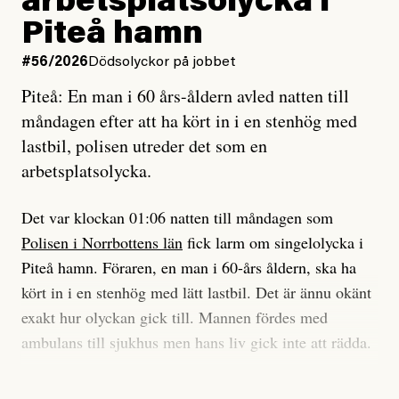
arbetsplatsolycka i
enligt uråldrig metod
tidning?
och lade min sista ungdom
Piteå hamn
på att laga en gammal bod.
Vad är bra journalistik?
#56/2026
Dödsolyckor på jobbet
Piteå: En man i 60 års-åldern avled natten till
Jag sökte ljuset och meningen,
Ett försök till korta svar som jag hoppas kan förtydliga
måndagen efter att ha kört in i en stenhög med
efter det som var rent, rätt och sant,
för Kuhn och Sassarinis-McGowan och andra hur jag
lastbil, polisen utreder det som en
och aldrig såg jag det klarare än
som chefredaktör ser på Dagens ETC:s uppdrag och
arbetsplatsolycka.
när jag ombord på bussen hjälpte en tant.
roll.
Det var klockan 01:06 natten till måndagen som
Vi skriver för våra läsare som vill bli informerade,
Polisen i Norrbottens län
fick larm om singelolycka i
#23/2026
Intervjun
överraskade, bekräftade, utmanade – och som kräver
Jesper Lundby: ”Livet i sig
Piteå hamn. Föraren, en man i 60-års åldern, ska ha
att vi granskar allt och alla.
är ganska politiskt”
kört in i en stenhög med lätt lastbil. Det är ännu okänt
exakt hur olyckan gick till. Mannen fördes med
Vi är som sagt en röd, grön och oberoende tidning.
ambulans till sjukhus men hans liv gick inte att rädda.
Det betyder en annan journalistik än vad du hittar i
exempelvis Dagens Nyheter. Det märks på ledarsidan
Jesper Lundby
– Vi utreder det som en arbetsplatsolycka och har
men också i nyhetsbevakningen. Det handlar om