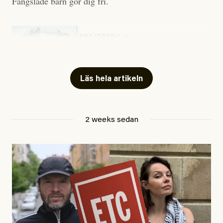
Fängslade barn gör dig fri.
#54/2026
Kultur
Snart skrivs boken ”Barn i
fängelse”
Läs hela artikeln
Jesper Lundby
2 weeks sedan
Publicerad
29 July, 2026
Uppdaterad
29 July, 2026