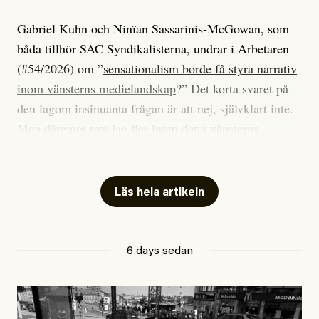
Gabriel Kuhn och Ninïan Sassarinis-McGowan, som
båda tillhör SAC Syndikalisterna, undrar i Arbetaren
(#54/2026) om ”
sensationalism borde få styra narrativ
inom vänsterns medielandskap
?” Det korta svaret på
den lagom insinuanta frågan är att nej, självklart inte.
Men däremot tror jag fler inom detta vänsterns
medielandskap skulle må bra av en sund populism, i
betydelsen att göra avslöjande och undersökande
journalistik som vänder sig till många snarare än att
Läs hela artikeln
jaga inbördes beundran. Det har i alla fall fungerat för
Dagens ETC.
6 days sedan
Det är två specifika artiklar som Kuhn och Sassarinis-
McGowan riktar sin kritik mot.