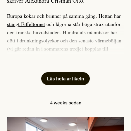
skriver Alexandra Urisman Otto.
Europa kokar och brinner på samma gång. Hettan har
stängt Eiffeltornet
och lågorna står höga strax utanför
den franska huvudstaden. Hundratals människor har
dött i drunkningsolyckor och den senaste värmeböljan
(vi går redan in i sommarens tredje) kopplas till
tiotusentals för tidiga
dödsfall
.
Har du också panik i hettan? Känns det som en
mardröm? Bra, allt annat vore fullständigt orimligt.
Läs hela artikeln
Klimatforskaren Zeke Hausfather
skrev
på måndagen
att han brukar vara ganska återhållsam när han
4 weeks sedan
diskuterar klimatdata. Bara en enda gång – i
september 2023, när de globala temperaturerna för
månaden visade sig vara hela 0,5 °C varmare än någon