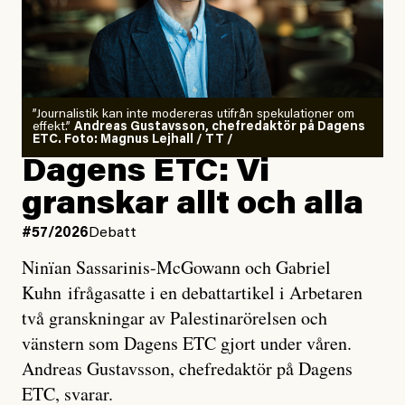
”Journalistik kan inte modereras utifrån spekulationer om
effekt.”
Andreas Gustavsson, chefredaktör på Dagens
ETC. Foto: Magnus Lejhall / TT /
Dagens ETC: Vi
granskar allt och alla
#57/2026
Debatt
Ninïan Sassarinis-McGowann och Gabriel
Kuhn ifrågasatte i en debattartikel i Arbetaren
två granskningar av Palestinarörelsen och
vänstern som Dagens ETC gjort under våren.
Andreas Gustavsson, chefredaktör på Dagens
ETC, svarar.