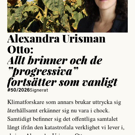
Jesper Lundby
Publicerad
15 July, 2026
Uppdaterad
15 July, 2026
Alexandra Urisman
Otto:
Allt brinner och de
”progressiva”
fortsätter som vanligt
#50/2026
Signerat
Klimatforskare som annars brukar uttrycka sig
återhållsamt erkänner sig nu vara i chock.
Samtidigt befinner sig det offentliga samtalet
långt ifrån den katastrofala verklighet vi lever i,