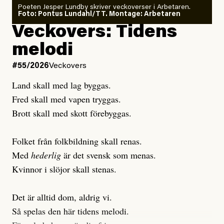
Poeten Jesper Lundby skriver veckoverser i Arbetaren.
Joel Kellgren
Foto: Pontus Lundahl/TT. Montage: Arbetaren
Debattartikel i Arbetaren
Veckovers: Tidens
Publicerad
3 August, 2026
Publicerad
6 August, 2026
melodi
Uppdaterad
3 August, 2026
Uppdaterad
7 August, 2026
#55/2026
Veckovers
Land skall med lag byggas.
Fred skall med vapen tryggas.
Brott skall med skott förebyggas.
Folket från folkbildning skall renas.
Med
hederlig
är det svensk som menas.
Kvinnor i slöjor skall stenas.
Det är alltid dom, aldrig vi.
Så spelas den här tidens melodi.