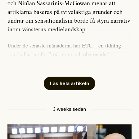
och Ninïan Sassarinis-McGowan menar att
artiklarna baseras på tvivelaktiga grunder och
undrar om sensationalism borde få styra narrativ
inom vänsterns medielandskap.
Under de senaste månaderna har ETC – en tidning
som kallar sig för ”röd, grön och oberoende” –
publicerat två artiklar som vi gärna vill kommentera.
Artiklarna väcker flera frågor: Vem är det som ETC
skriver för? Vad betyder det att vara en ”röd, grön och
Läs hela artikeln
oberoende” tidning? Och vad är egentligen bra
journalistik?
3 weeks sedan
Den första artikeln publicerades den 10 mars 2026.
Titeln är
”Mystiska mannen förföljde ministern –
utpekas som israelisk infiltratör”
. Enligt ingressen