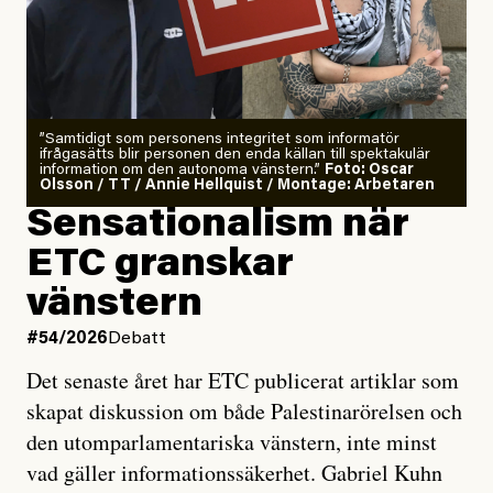
”Samtidigt som personens integritet som informatör
ifrågasätts blir personen den enda källan till spektakulär
information om den autonoma vänstern.”
Foto: Oscar
Olsson / TT / Annie Hellquist / Montage: Arbetaren
Sensationalism när
ETC granskar
vänstern
#54/2026
Debatt
Det senaste året har ETC publicerat artiklar som
skapat diskussion om både Palestinarörelsen och
den utomparlamentariska vänstern, inte minst
vad gäller informationssäkerhet. Gabriel Kuhn