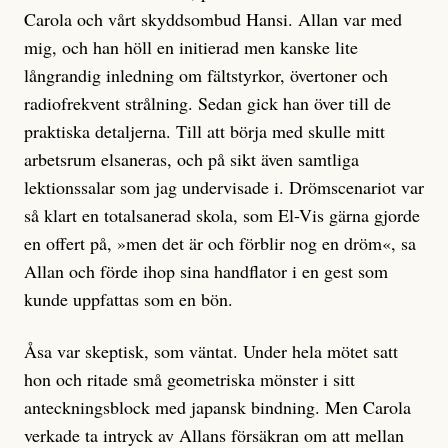
Carola och vårt skyddsombud Hansi. Allan var med
mig, och han höll en initierad men kanske lite
långrandig inledning om fältstyrkor, övertoner och
radiofrekvent strålning. Sedan gick han över till de
praktiska detaljerna. Till att börja med skulle mitt
arbetsrum elsaneras, och på sikt även samtliga
lektionssalar som jag undervisade i. Drömscenariot var
så klart en totalsanerad skola, som El-Vis gärna gjorde
en offert på, »men det är och förblir nog en dröm«, sa
Allan och förde ihop sina handflator i en gest som
kunde uppfattas som en bön.
Åsa var skeptisk, som väntat. Under hela mötet satt
hon och ritade små geometriska mönster i sitt
anteckningsblock med japansk bindning. Men Carola
verkade ta intryck av Allans försäkran om att mellan