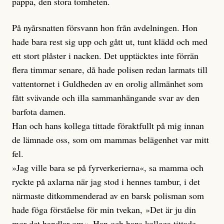
pappa, den stora tomheten.
På nyårsnatten försvann hon från avdelningen. Hon
hade bara rest sig upp och gått ut, tunt klädd och med
ett stort plåster i nacken. Det upptäcktes inte förrän
flera timmar senare, då hade polisen redan larmats till
vattentornet i Guldheden av en orolig allmänhet som
fått svävande och illa sammanhängande svar av den
barfota damen.
Han och hans kollega tittade föraktfullt på mig innan
de lämnade oss, som om mammas belägenhet var mitt
fel.
»Jag ville bara se på fyrverkerierna«, sa mamma och
ryckte på axlarna när jag stod i hennes tambur, i det
närmaste ditkommenderad av en barsk polisman som
hade föga förståelse för min tvekan, »Det är ju din
mor det handlar om«. Han och hans kollega tittade