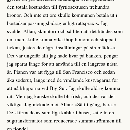
den totala kostnaden till fyrtiosextusen trehundra
kronor. Och inte ett öre skulle kommunen betala ut i
bostadsanpassningsbidrag enligt rättspraxis. Jag
svalde. Allan, skinntorr och så liten att det kändes som
om man skulle kunna vika ihop honom och stoppa i
fickan, justerade några inställningar på sin mätdosa.
Det var ungefär allt jag hade kvar på banken, pengar
jag sparat länge för att använda till en långresa nästa
år. Planen var att flyga till San Francisco och sedan
åka söderut, längs med de vindlande kustvägarna för
att nå klipporna vid Big Sur. Jag skulle aldrig komma
dit. Men jag kanske skulle bli frisk, och det var det
viktiga. Jag nickade mot Allan: »Sätt i gång, bara.«
De skärmade av samtliga kablar i huset, satte in en
sugtransformator som reducerade summaströmmen till
en tiondel.