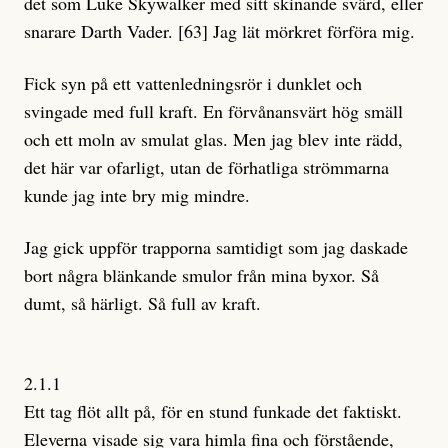
det som Luke Skywalker med sitt skinande svärd, eller
snarare Darth Vader. [63] Jag lät mörkret förföra mig.
Fick syn på ett vattenledningsrör i dunklet och
svingade med full kraft. En förvånansvärt hög smäll
och ett moln av smulat glas. Men jag blev inte rädd,
det här var ofarligt, utan de förhatliga strömmarna
kunde jag inte bry mig mindre.
Jag gick uppför trapporna samtidigt som jag daskade
bort några blänkande smulor från mina byxor. Så
dumt, så härligt. Så full av kraft.
2.1.1
Ett tag flöt allt på, för en stund funkade det faktiskt.
Eleverna visade sig vara himla fina och förstående,