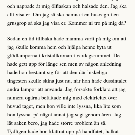
och nappade åt mig ölflaskan och halsade den. Jag ska
allt visa er. Om jag så ska hamna i en husvagn i en
grusgrop så ska jag visa er. Kommer ni tro på mig då?
Sedan en tid tillbaka hade mamma varit på mig om att
jag skulle komma hem och hjälpa henne byta ut
glödlamporna i kristallkronan i vardagsrummet. De
hade gett upp för länge sen men av någon anledning
hade hon bestämt sig för att den där hiskeliga
tingesten skulle skina just nu, när hon hade dussintalet
andra lampor att använda. Jag försökte förklara att jag
numera ogärna befattade mig med elektricitet över
huvud taget, men hon ville inte lyssna, lika lite som
hon lyssnat på något annat jag sagt genom åren. Jag
lät saken bero, jag hade större problem än så.
Tydligen hade hon klättrat upp på handfatet, halkat