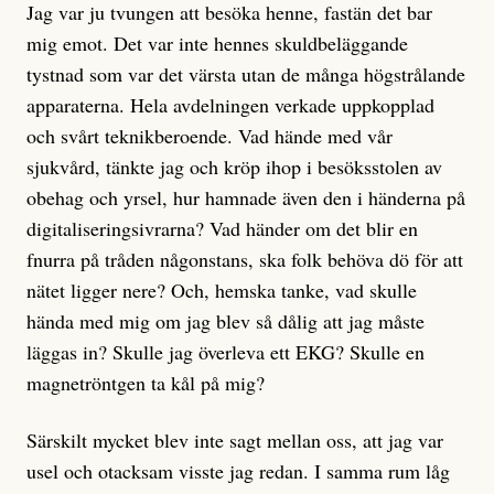
Jag var ju tvungen att besöka henne, fastän det bar
mig emot. Det var inte hennes skuldbeläggande
tystnad som var det värsta utan de många högstrålande
apparaterna. Hela avdelningen verkade uppkopplad
och svårt teknikberoende. Vad hände med vår
sjukvård, tänkte jag och kröp ihop i besöksstolen av
obehag och yrsel, hur hamnade även den i händerna på
digitaliseringsivrarna? Vad händer om det blir en
fnurra på tråden någonstans, ska folk behöva dö för att
nätet ligger nere? Och, hemska tanke, vad skulle
hända med mig om jag blev så dålig att jag måste
läggas in? Skulle jag överleva ett EKG? Skulle en
magnetröntgen ta kål på mig?
Särskilt mycket blev inte sagt mellan oss, att jag var
usel och otacksam visste jag redan. I samma rum låg