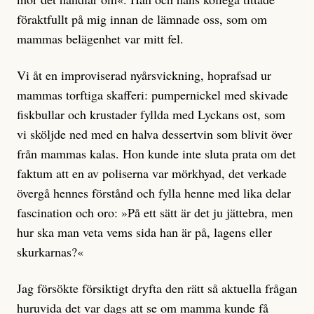
föraktfullt på mig innan de lämnade oss, som om
mammas belägenhet var mitt fel.
Vi åt en improviserad nyårsvickning, hoprafsad ur
mammas torftiga skafferi: pumpernickel med skivade
fiskbullar och krustader fyllda med Lyckans ost, som
vi sköljde ned med en halva dessertvin som blivit över
från mammas kalas. Hon kunde inte sluta prata om det
faktum att en av poliserna var mörkhyad, det verkade
övergå hennes förstånd och fylla henne med lika delar
fascination och oro: »På ett sätt är det ju jättebra, men
hur ska man veta vems sida han är på, lagens eller
skurkarnas?«
Jag försökte försiktigt dryfta den rätt så aktuella frågan
huruvida det var dags att se om mamma kunde få