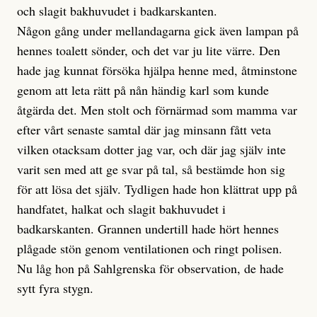
och slagit bakhuvudet i badkarskanten.
Någon gång under mellandagarna gick även lampan på
hennes toalett sönder, och det var ju lite värre. Den
hade jag kunnat försöka hjälpa henne med, åtminstone
genom att leta rätt på nån händig karl som kunde
åtgärda det. Men stolt och förnärmad som mamma var
efter vårt senaste samtal där jag minsann fått veta
vilken otacksam dotter jag var, och där jag själv inte
varit sen med att ge svar på tal, så bestämde hon sig
för att lösa det själv. Tydligen hade hon klättrat upp på
handfatet, halkat och slagit bakhuvudet i
badkarskanten. Grannen undertill hade hört hennes
plågade stön genom ventilationen och ringt polisen.
Nu låg hon på Sahlgrenska för observation, de hade
sytt fyra stygn.