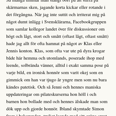
skärmarnas sken, jagande korta kickar eller rotande i
det förgångna. När jag inte suttit och irriterat mig på
något dumt inlägg i Svensklärarna, Facebookgruppen
som samlar kollegor landet över för diskussioner om
högt och lågt, stort och smått (oftast lågt, oftast smått)
hade jag allt för ofta hamnat på något av Klas eller
Jennis konton. Klas, som ofta var ute på dyra krogar
både här hemma och utomlands, poserade ihop med
leende, solbrända vänner, alltid i exakt samma pose på
varje bild, en ironisk honnör som varit okej som en
gimmick om han var tjugo år yngre men som nu bara
kändes patetisk. Och så Jenni och hennes maniska
uppdateringar om pilateskurserna hon höll i och
barnen hon bollade med och hennes älskade man som
dök upp och gjorde honnör. Ibland skymtade Simon
fram i bakgrunden, truligt leende med sitt gröna spret.