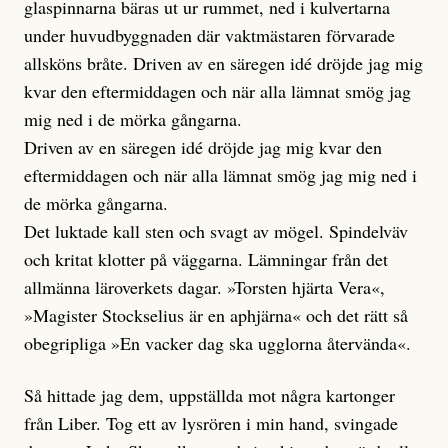
glaspinnarna bäras ut ur rummet, ned i kulvertarna
under huvudbyggnaden där vaktmästaren förvarade
allsköns bråte. Driven av en säregen idé dröjde jag mig
kvar den eftermiddagen och när alla lämnat smög jag
mig ned i de mörka gångarna.
Driven av en säregen idé dröjde jag mig kvar den
eftermiddagen och när alla lämnat smög jag mig ned i
de mörka gångarna.
Det luktade kall sten och svagt av mögel. Spindelväv
och kritat klotter på väggarna. Lämningar från det
allmänna läroverkets dagar. »Torsten hjärta Vera«,
»Magister Stockselius är en aphjärna« och det rätt så
obegripliga »En vacker dag ska ugglorna återvända«.
Så hittade jag dem, uppställda mot några kartonger
från Liber. Tog ett av lysrören i min hand, svingade