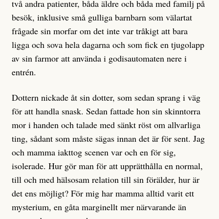
två andra patienter, båda äldre och båda med familj på
besök, inklusive små gulliga barnbarn som välartat
frågade sin morfar om det inte var tråkigt att bara
ligga och sova hela dagarna och som fick en tjugolapp
av sin farmor att använda i godisautomaten nere i
entrén.
Dottern nickade åt sin dotter, som sedan sprang i väg
för att handla snask. Sedan fattade hon sin skinntorra
mor i handen och talade med sänkt röst om allvarliga
ting, sådant som måste sägas innan det är för sent. Jag
och mamma iakttog scenen var och en för sig,
isolerade. Hur gör man för att upprätthålla en normal,
till och med hälsosam relation till sin förälder, hur är
det ens möjligt? För mig har mamma alltid varit ett
mysterium, en gåta marginellt mer närvarande än