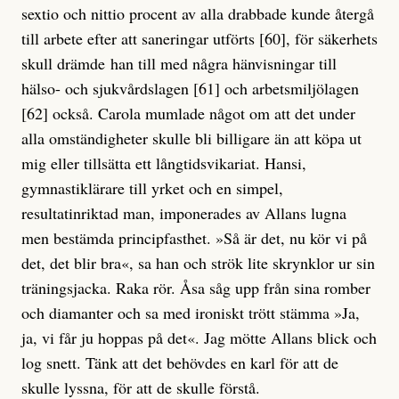
sextio och nittio procent av alla drabbade kunde återgå
till arbete efter att saneringar utförts [60], för säkerhets
skull drämde han till med några hänvisningar till
hälso- och sjukvårdslagen [61] och arbetsmiljölagen
[62] också. Carola mumlade något om att det under
alla omständigheter skulle bli billigare än att köpa ut
mig eller tillsätta ett långtidsvikariat. Hansi,
gymnastiklärare till yrket och en simpel,
resultatinriktad man, imponerades av Allans lugna
men bestämda principfasthet. »Så är det, nu kör vi på
det, det blir bra«, sa han och strök lite skrynklor ur sin
träningsjacka. Raka rör. Åsa såg upp från sina romber
och diamanter och sa med ironiskt trött stämma »Ja,
ja, vi får ju hoppas på det«. Jag mötte Allans blick och
log snett. Tänk att det behövdes en karl för att de
skulle lyssna, för att de skulle förstå.