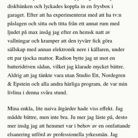
diskbänken och lyckades koppla in en frysbox i
garaget. Efter att ha experimenterat med att ha tv:n
påslagen och sitta och titta från ett annat rum med
ljudet på max insåg jag efter en hemsk natt av
vallningar och kramper att den tyvärr fick göra
sällskap med annan elektronik nere i källaren, under
ett par tjocka mattor. Radion bytte jag ut mot en
batteridriven sådan, vilket jag klarade mycket bättre.
Aldrig att jag tänkte vara utan Studio Ett, Nordegren
& Epstein och alla andra härliga program, de var min
livlina i denna svåra stund.
Mina enkla, lite naiva åtgärder hade viss effekt. Jag
mådde bättre, men inte bra. Ju mer jag läste på, desto
mer insåg jag att hemmet var i behov av en omfattande
elsanering utförd av professionella yrkesmän. Jag