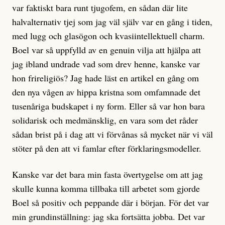
var faktiskt bara runt tjugofem, en sådan där lite
halvalternativ tjej som jag väl själv var en gång i tiden,
med lugg och glasögon och kvasiintellektuell charm.
Boel var så uppfylld av en genuin vilja att hjälpa att
jag ibland undrade vad som drev henne, kanske var
hon frireligiös? Jag hade läst en artikel en gång om
den nya vågen av hippa kristna som omfamnade det
tusenåriga budskapet i ny form. Eller så var hon bara
solidarisk och medmänsklig, en vara som det råder
sådan brist på i dag att vi förvånas så mycket när vi väl
stöter på den att vi famlar efter förklaringsmodeller.
Kanske var det bara min fasta övertygelse om att jag
skulle kunna komma tillbaka till arbetet som gjorde
Boel så positiv och peppande där i början. För det var
min grundinställning: jag ska fortsätta jobba. Det var