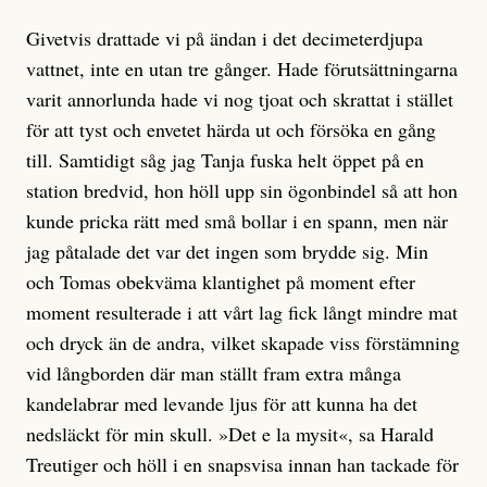
Givetvis drattade vi på ändan i det decimeterdjupa
vattnet, inte en utan tre gånger. Hade förutsättningarna
varit annorlunda hade vi nog tjoat och skrattat i stället
för att tyst och envetet härda ut och försöka en gång
till. Samtidigt såg jag Tanja fuska helt öppet på en
station bredvid, hon höll upp sin ögonbindel så att hon
kunde pricka rätt med små bollar i en spann, men när
jag påtalade det var det ingen som brydde sig. Min
och Tomas obekväma klantighet på moment efter
moment resulterade i att vårt lag fick långt mindre mat
och dryck än de andra, vilket skapade viss förstämning
vid långborden där man ställt fram extra många
kandelabrar med levande ljus för att kunna ha det
nedsläckt för min skull. »Det e la mysit«, sa Harald
Treutiger och höll i en snapsvisa innan han tackade för