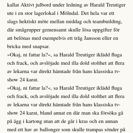
kallat Aktivt julbord under ledning av Harald Treutiger
ute i en stor lagerlokal i Mölndal. Det hela var ett
slags hektiskt möte mellan middag och teambuilding,
där smågrupper gemensamt skulle lösa uppgifter för
att belönas med exempelvis ett tråg Jansson eller en
bricka med snapsar.
»Okaj, ni fattar la?«, sa Harald Treutiger iklädd fluga
och frack, och avslöjade med illa dold stolthet att flera
av lekarna var direkt hämtade från hans klassiska tv-
show 24 karat.
»Okaj, ni fattar la?«, sa Harald Treutiger iklädd fluga
och frack, och avslöjade med illa dold stolthet att flera
av lekarna var direkt hämtade från hans klassiska tv-
show 24 karat, bland annat en där man ska försöka gå
på ägg i kartong utan att de går i kras och en annan
med ett hav av ballonger som skulle trampas sönder på