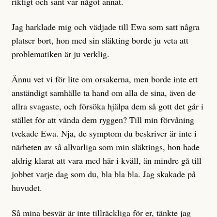
riktigt och sant var något annat.
Jag harklade mig och vädjade till Ewa som satt några
platser bort, hon med sin släkting borde ju veta att
problematiken är ju verklig.
Ännu vet vi för lite om orsakerna, men borde inte ett
anständigt samhälle ta hand om alla de sina, även de
allra svagaste, och försöka hjälpa dem så gott det går i
stället för att vända dem ryggen? Till min förvåning
tvekade Ewa. Nja, de symptom du beskriver är inte i
närheten av så allvarliga som min släktings, hon hade
aldrig klarat att vara med här i kväll, än mindre gå till
jobbet varje dag som du, bla bla bla. Jag skakade på
huvudet.
Så mina besvär är inte tillräckliga för er, tänkte jag