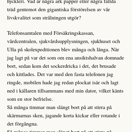
hyckleri. Vad är några ark papper eller några fällda
träd gentemot den gigantiska förstörelsen av vår
livskvalitet som strålningen utgör?
Telefonsamtalen med Försäkringskassan,
vårdcentralen, sjukvårdsupplysningen, sjukhuset och
Ulla på skolexpeditionen blev många och långa. När
jag lagt på var det som om ena ansiktshalvan domnade
bort, sedan kom det sockerdricka i det, det brusade
och kittlades. Det var med den fasta telefonen jag
ringde, mobilen hade jag redan plockat isär och lagt
ned i källaren tillsammans med min dator, vilket känts
som en stor befrielse.
Så många timmar man slängt bort på att stirra på
skärmarnas sken, jagande korta kickar eller rotande i
det förgångna.
Så många timmar man slängt bort på att stirra på