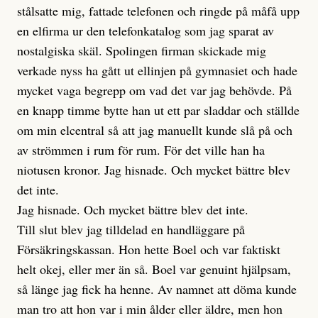
stålsatte mig, fattade telefonen och ringde på måfå upp
en elfirma ur den telefonkatalog som jag sparat av
nostalgiska skäl. Spolingen firman skickade mig
verkade nyss ha gått ut ellinjen på gymnasiet och hade
mycket vaga begrepp om vad det var jag behövde. På
en knapp timme bytte han ut ett par sladdar och ställde
om min elcentral så att jag manuellt kunde slå på och
av strömmen i rum för rum. För det ville han ha
niotusen kronor. Jag hisnade. Och mycket bättre blev
det inte.
Jag hisnade. Och mycket bättre blev det inte.
Till slut blev jag tilldelad en handläggare på
Försäkringskassan. Hon hette Boel och var faktiskt
helt okej, eller mer än så. Boel var genuint hjälpsam,
så länge jag fick ha henne. Av namnet att döma kunde
man tro att hon var i min ålder eller äldre, men hon