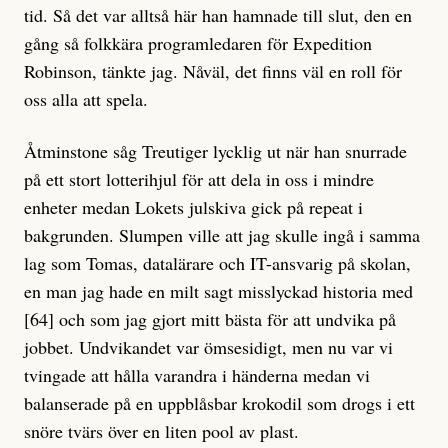
tid. Så det var alltså här han hamnade till slut, den en
gång så folkkära programledaren för Expedition
Robinson, tänkte jag. Nåväl, det finns väl en roll för
oss alla att spela.
Åtminstone såg Treutiger lycklig ut när han snurrade
på ett stort lotterihjul för att dela in oss i mindre
enheter medan Lokets julskiva gick på repeat i
bakgrunden. Slumpen ville att jag skulle ingå i samma
lag som Tomas, datalärare och IT-ansvarig på skolan,
en man jag hade en milt sagt misslyckad historia med
[64] och som jag gjort mitt bästa för att undvika på
jobbet. Undvikandet var ömsesidigt, men nu var vi
tvingade att hålla varandra i händerna medan vi
balanserade på en uppblåsbar krokodil som drogs i ett
snöre tvärs över en liten pool av plast.