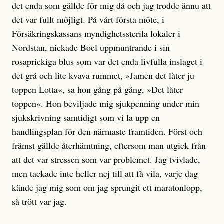
det enda som gällde för mig då och jag trodde ännu att
det var fullt möjligt. På vårt första möte, i
Försäkringskassans myndighetssterila lokaler i
Nordstan, nickade Boel uppmuntrande i sin
rosaprickiga blus som var det enda livfulla inslaget i
det grå och lite kvava rummet, »Jamen det låter ju
toppen Lotta«, sa hon gång på gång, »Det låter
toppen«. Hon beviljade mig sjukpenning under min
sjukskrivning samtidigt som vi la upp en
handlingsplan för den närmaste framtiden. Först och
främst gällde återhämtning, eftersom man utgick från
att det var stressen som var problemet. Jag tvivlade,
men tackade inte heller nej till att få vila, varje dag
kände jag mig som om jag sprungit ett maratonlopp,
så trött var jag.