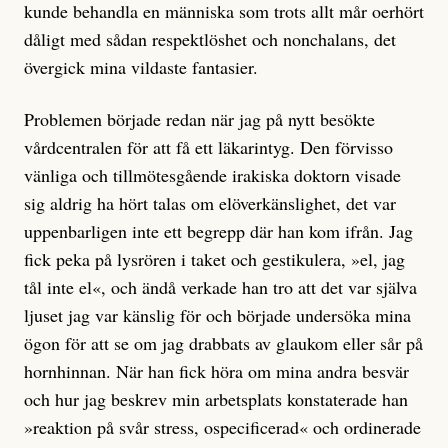
kunde behandla en människa som trots allt mår oerhört
dåligt med sådan respektlöshet och nonchalans, det
övergick mina vildaste fantasier.
Problemen började redan när jag på nytt besökte
vårdcentralen för att få ett läkarintyg. Den förvisso
vänliga och tillmötesgående irakiska doktorn visade
sig aldrig ha hört talas om elöverkänslighet, det var
uppenbarligen inte ett begrepp där han kom ifrån. Jag
fick peka på lysrören i taket och gestikulera, »el, jag
tål inte el«, och ändå verkade han tro att det var själva
ljuset jag var känslig för och började undersöka mina
ögon för att se om jag drabbats av glaukom eller sår på
hornhinnan. När han fick höra om mina andra besvär
och hur jag beskrev min arbetsplats konstaterade han
»reaktion på svår stress, ospecificerad« och ordinerade