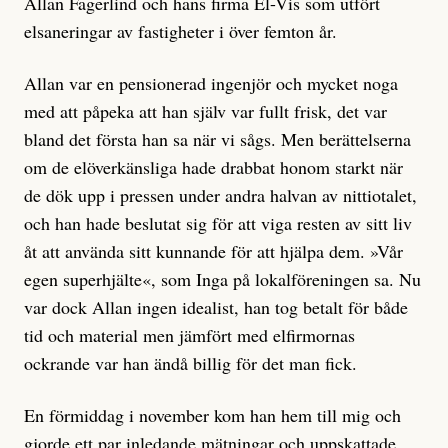
Allan Fagerlind och hans firma El-Vis som utfört
elsaneringar av fastigheter i över femton år.
Allan var en pensionerad ingenjör och mycket noga
med att påpeka att han själv var fullt frisk, det var
bland det första han sa när vi sågs. Men berättelserna
om de elöverkänsliga hade drabbat honom starkt när
de dök upp i pressen under andra halvan av nittiotalet,
och han hade beslutat sig för att viga resten av sitt liv
åt att använda sitt kunnande för att hjälpa dem. »Vår
egen superhjälte«, som Inga på lokalföreningen sa. Nu
var dock Allan ingen idealist, han tog betalt för både
tid och material men jämfört med elfirmornas
ockrande var han ändå billig för det man fick.
En förmiddag i november kom han hem till mig och
gjorde ett par inledande mätningar och uppskattade