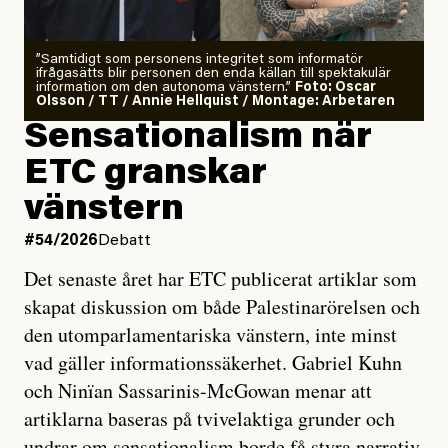
”Samtidigt som personens integritet som informatör
ifrågasätts blir personen den enda källan till spektakulär
information om den autonoma vänstern.”
Foto: Oscar
Olsson / TT / Annie Hellquist / Montage: Arbetaren
Sensationalism när
ETC granskar
vänstern
#54/2026
Debatt
Det senaste året har ETC publicerat artiklar som
skapat diskussion om både Palestinarörelsen och
den utomparlamentariska vänstern, inte minst
vad gäller informationssäkerhet. Gabriel Kuhn
och Ninïan Sassarinis-McGowan menar att
artiklarna baseras på tvivelaktiga grunder och
undrar om sensationalism borde få styra narrativ