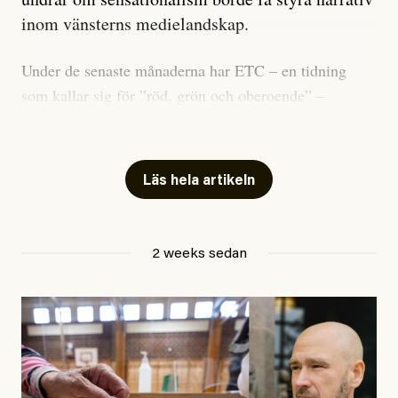
inom vänsterns medielandskap.
Under de senaste månaderna har ETC – en tidning
som kallar sig för ”röd, grön och oberoende” –
publicerat två artiklar som vi gärna vill kommentera.
Artiklarna väcker flera frågor: Vem är det som ETC
skriver för? Vad betyder det att vara en ”röd, grön och
Läs hela artikeln
oberoende” tidning? Och vad är egentligen bra
journalistik?
2 weeks sedan
Den första artikeln publicerades den 10 mars 2026.
Titeln är
”Mystiska mannen förföljde ministern –
utpekas som israelisk infiltratör”
. Enligt ingressen
handlar artikeln om en person vars ”bakgrund skapar
splittring och oro i rörelsen”. Problemet är att artikeln
skapar betydligt mer oro i palestinarörelsen – och den