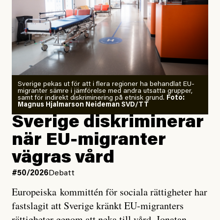
”Fram till i dag”, skriver han.
Årets El Niño kan bli den
starkaste som uppmätts
Zeke Hausfather är chockad igen efter att ha
Sverige pekas ut för att i flera regioner ha behandlat EU-
analyserat hur de olika klimatmodellerna bedömer
migranter sämre i jämförelse med andra utsatta grupper,
samt för indirekt diskriminering på etnisk grund.
Foto:
läget för hur den begynnande El Niño-händelsen ska
Magnus Hjalmarson Neideman SVD/TT
utveckla sig. El Niño är ett återkommande
Sverige diskriminerar
väderfenomen som uppstår när havsvattnet i delar av
när EU-migranter
Stilla havet blir ovanligt varmt. Det påverkar vädret
vägras vård
över stora delar av världen och under
våren
har
forskare allt oftare varnat för att den här El Niñon
#50/2026
Debatt
kommer att bli extrem.
Europeiska kommittén för sociala rättigheter har
fastslagit att Sverige kränkt EU-migranters
Det verkar vara en underdrift, menar nu Zeke
rättigheter genom att neka till vård. Jonatan