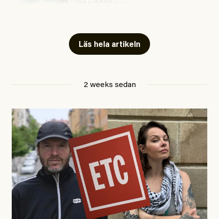
#54/2026
Kultur
Snart skrivs boken ”Barn i
fängelse”
Läs hela artikeln
Jesper Lundby
2 weeks sedan
Publicerad
29 July, 2026
Uppdaterad
29 July, 2026