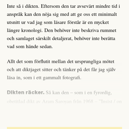
Inte så i dikten. Eftersom den tar avsevärt mindre tid i
anspråk kan den nöja sig med att ge oss ett minimalt
utsnitt ur vad jag som läsare förstår är en mycket
längre kronologi. Den behöver inte beskriva rummet
och samlaget särskilt detaljerat, behöver inte berätta
vad som hände sedan.
Allt det som förflutit mellan det ursprungliga mötet
och att diktjaget sitter och tänker på det får jag själv
läsa in, som i ett gammalt fotografi.
Så kan den – som i en fyrordig,
Dikten räcker.
obetitlad dikt av Aram Saroyan från 1968 – ”Insist / on
/ certain / things.”