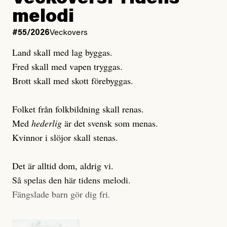
Publicerad
6 August, 2026
melodi
Uppdaterad
3 August, 2026
Uppdaterad
7 August, 2026
#55/2026
Veckovers
Land skall med lag byggas.
Fred skall med vapen tryggas.
Brott skall med skott förebyggas.
Folket från folkbildning skall renas.
Med
hederlig
är det svensk som menas.
Kvinnor i slöjor skall stenas.
Det är alltid dom, aldrig vi.
Så spelas den här tidens melodi.
Fängslade barn gör dig fri.