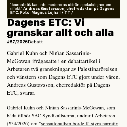
”Journalistik kan inte modereras utifrån spekulationer om
effekt.”
Andreas Gustavsson, chefredaktör på Dagens
ETC. Foto: Magnus Lejhall / TT /
Dagens ETC: Vi
granskar allt och alla
#57/2026
Debatt
Gabriel Kuhn och Ninïan Sassarinis-
McGowan ifrågasatte i en debattartikel i
Arbetaren två granskningar av Palestinarörelsen
och vänstern som Dagens ETC gjort under våren.
Andreas Gustavsson, chefredaktör på Dagens
ETC, svarar.
Gabriel Kuhn och Ninïan Sassarinis-McGowan, som
båda tillhör SAC Syndikalisterna, undrar i Arbetaren
(#54/2026) om ”
sensationalism borde få styra narrativ