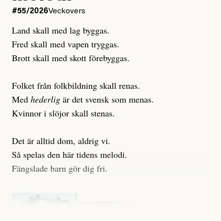
#55/2026
Veckovers
Land skall med lag byggas.
Fred skall med vapen tryggas.
Brott skall med skott förebyggas.
Folket från folkbildning skall renas.
Med
hederlig
är det svensk som menas.
Kvinnor i slöjor skall stenas.
Det är alltid dom, aldrig vi.
Så spelas den här tidens melodi.
Fängslade barn gör dig fri.
#54/2026
Kultur
Snart skrivs boken ”Barn i