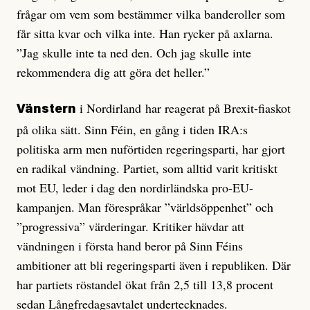
frågar om vem som bestämmer vilka banderoller som
får sitta kvar och vilka inte. Han rycker på axlarna.
”Jag skulle inte ta ned den. Och jag skulle inte
rekommendera dig att göra det heller.”
i Nordirland har reagerat på Brexit-fiaskot
Vänstern
på olika sätt. Sinn Féin, en gång i tiden IRA:s
politiska arm men nuförtiden regeringsparti, har gjort
en radikal vändning. Partiet, som alltid varit kritiskt
mot EU, leder i dag den nordirländska pro-EU-
kampanjen. Man förespråkar ”världsöppenhet” och
”prog­ressiva” värderingar. Kritiker hävdar att
vändningen i första hand beror på Sinn Féins
ambitioner att bli regeringsparti även i republiken. Där
har partiets röst­andel ökat från 2,5 till 13,8 procent
sedan Långfredagsavtalet undertecknades.