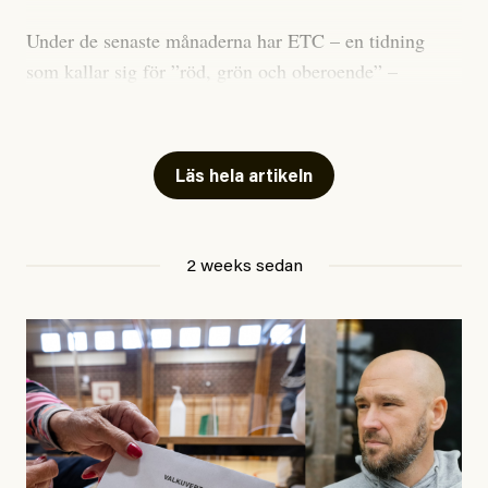
Under de senaste månaderna har ETC – en tidning
som kallar sig för ”röd, grön och oberoende” –
publicerat två artiklar som vi gärna vill kommentera.
Artiklarna väcker flera frågor: Vem är det som ETC
skriver för? Vad betyder det att vara en ”röd, grön och
Läs hela artikeln
oberoende” tidning? Och vad är egentligen bra
journalistik?
2 weeks sedan
Den första artikeln publicerades den 10 mars 2026.
Titeln är
”Mystiska mannen förföljde ministern –
utpekas som israelisk infiltratör”
. Enligt ingressen
handlar artikeln om en person vars ”bakgrund skapar
splittring och oro i rörelsen”. Problemet är att artikeln
skapar betydligt mer oro i palestinarörelsen – och den
oberoende vänstern – än den porträtterade personen