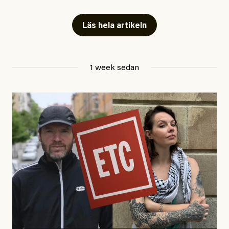
fängelse”
Läs hela artikeln
Jesper Lundby
1 week sedan
Publicerad
29 July, 2026
Uppdaterad
29 July, 2026