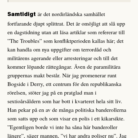
är det nordirländska samhället
Samtidigt
fortfarande djupt splittrat. Det är omöjligt att slå upp
en dagstidning utan att läsa artiklar som refererar till
”The Troubles” som konfliktperioden kallas här; det
kan handla om nya uppgifter om terrordåd och
militärens agerande eller arresteringar och till det
kommer löpande rättegångar. Även de paramilitära
gruppernas makt består. När jag promenerar runt
Bogside i Derry, ett centrum för den republikanska
rörelsen, stöter jag på en pratglad man i
sextioårsåldern som har bott i kvarteret hela sitt liv.
Han pekar på en av de många politiska bande­rollerna
som satts upp och som visar en polis i ett kikarsikte.
”Egentligen borde vi inte ha såna här banderoller
längre”, säger mannen, ”vi har andra poliser nu”. Jag