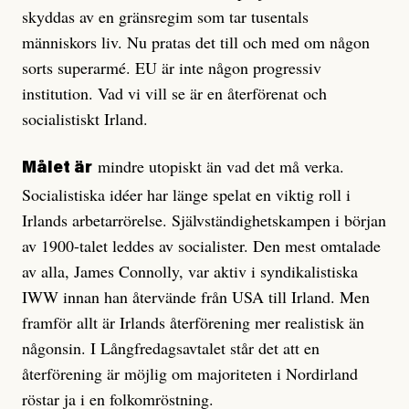
skyddas av en gräns­regim som tar tusentals
människors liv. Nu pratas det till och med om någon
sorts superarmé. EU är inte någon progressiv
institution. Vad vi vill se är en återförenat och
socialistiskt Irland.
mindre utopiskt än vad det må verka.
Målet är
Socialistiska idéer har länge spelat en viktig roll i
Irlands arbetar­rörelse. Självständighetskampen i början
av 1900-talet leddes av socialister. Den mest omtalade
av alla, James Connolly, var aktiv i syndikalistiska
IWW innan han återvände från USA till Irland. Men
framför allt är Irlands återförening mer realistisk än
någonsin. I Långfredagsavtalet står det att en
återförening är möjlig om majoriteten i Nordirland
röstar ja i en folkomröstning.