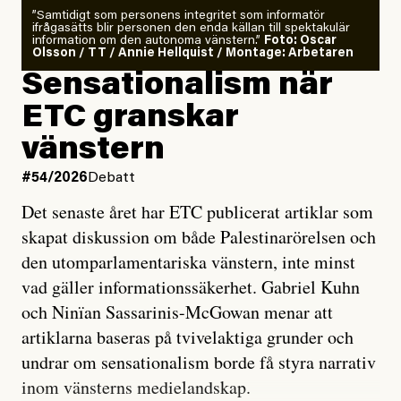
”Samtidigt som personens integritet som informatör
ifrågasätts blir personen den enda källan till spektakulär
information om den autonoma vänstern.”
Foto: Oscar
Olsson / TT / Annie Hellquist / Montage: Arbetaren
Sensationalism när
ETC granskar
vänstern
#54/2026
Debatt
Det senaste året har ETC publicerat artiklar som
skapat diskussion om både Palestinarörelsen och
den utomparlamentariska vänstern, inte minst
vad gäller informationssäkerhet. Gabriel Kuhn
och Ninïan Sassarinis-McGowan menar att
artiklarna baseras på tvivelaktiga grunder och
undrar om sensationalism borde få styra narrativ
inom vänsterns medielandskap.