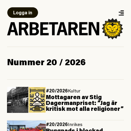
Logga in
Nummer 20 / 2026
#20/2026
Kultur
Mottagaren av Stig
Dagerman­priset: ”Jag är
kritisk mot alla religioner”
#20/2026
Inrikes