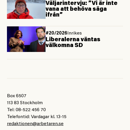
Väljarintervju: ”Vi är inte
vana att behöva säga
ifrån”
#20/2026
Inrikes
Liberalerna väntas
välkomna SD
Box 6507
113 83 Stockholm
Tel: 08-522 456 70
Telefontid: Vardagar kl. 13-15
redaktionen@arbetaren.se