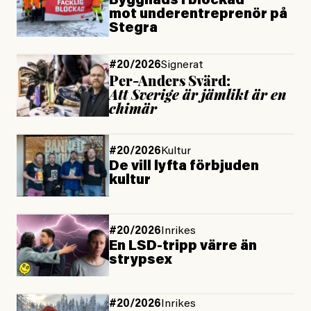
Byggnads i blockad
mot under­­­­entreprenör på
Stegra
#20/2026
Signerat
Per-Anders Svärd:
Att Sverige är jämlikt är en
chimär
#20/2026
Kultur
De vill lyfta förbjuden
kultur
#20/2026
Inrikes
En LSD-tripp värre än
strypsex
#20/2026
Inrikes