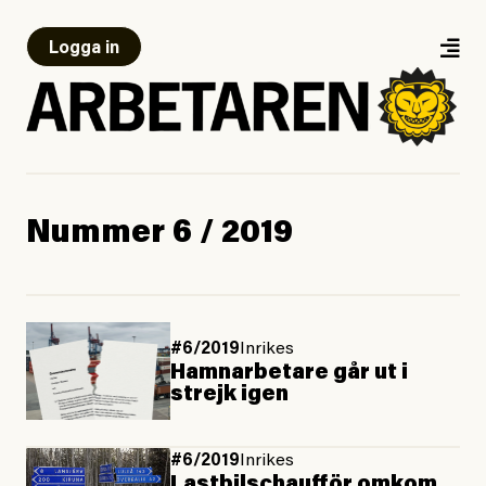
Logga in
Nummer 6 / 2019
#6/2019
Inrikes
Hamnarbetare går ut i
strejk igen
#6/2019
Inrikes
Lastbilschaufför omkom