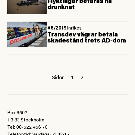
Flyktingar befaras ha
drunknat
#6/2019
Inrikes
Transdev vägrar betala
skadestånd trots AD-dom
Sidor
1
2
Box 6507
113 83 Stockholm
Tel: 08-522 456 70
Telefontid: Vardagar kl. 13-15