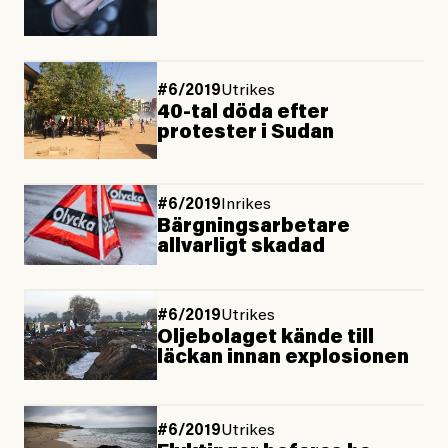
#6/2019
Utrikes
40-tal döda efter
protester i Sudan
#6/2019
Inrikes
Bärgningsarbetare
allvarligt skadad
#6/2019
Utrikes
Oljebolaget kände till
läckan innan explosionen
#6/2019
Utrikes