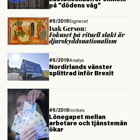
på ”dödens väg”
#6/2019
Signerat
Isak Gerson:
Fokuset på rituell slakt är
djurskyddsnationalism
#6/2019
Analys
Nordirlands vänster
splittrad inför Brexit
#6/2019
Inrikes
Lönegapet mellan
arbetare och tjänstemän
ökar