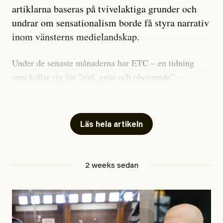
artiklarna baseras på tvivelaktiga grunder och
undrar om sensationalism borde få styra narrativ
inom vänsterns medielandskap.
Under de senaste månaderna har ETC – en tidning
som kallar sig för ”röd, grön och oberoende” –
publicerat två artiklar som vi gärna vill kommentera.
Artiklarna väcker flera frågor: Vem är det som ETC
skriver för? Vad betyder det att vara en ”röd, grön och
Läs hela artikeln
oberoende” tidning? Och vad är egentligen bra
journalistik?
2 weeks sedan
Den första artikeln publicerades den 10 mars 2026.
Titeln är
”Mystiska mannen förföljde ministern –
utpekas som israelisk infiltratör”
. Enligt ingressen
handlar artikeln om en person vars ”bakgrund skapar