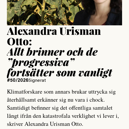
Publicerad
15 July, 2026
Uppdaterad
15 July, 2026
Alexandra Urisman
Otto:
Allt brinner och de
”progressiva”
fortsätter som vanligt
#50/2026
Signerat
Klimatforskare som annars brukar uttrycka sig
återhållsamt erkänner sig nu vara i chock.
Samtidigt befinner sig det offentliga samtalet
långt ifrån den katastrofala verklighet vi lever i,
skriver Alexandra Urisman Otto.