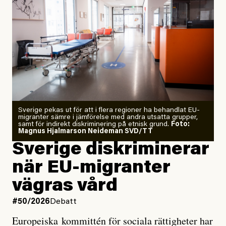
”Fram till i dag”, skriver han.
Årets El Niño kan bli den
starkaste som uppmätts
Zeke Hausfather är chockad igen efter att ha
Sverige pekas ut för att i flera regioner ha behandlat EU-
analyserat hur de olika klimatmodellerna bedömer
migranter sämre i jämförelse med andra utsatta grupper,
samt för indirekt diskriminering på etnisk grund.
Foto:
läget för hur den begynnande El Niño-händelsen ska
Magnus Hjalmarson Neideman SVD/TT
utveckla sig. El Niño är ett återkommande
Sverige diskriminerar
väderfenomen som uppstår när havsvattnet i delar av
när EU-migranter
Stilla havet blir ovanligt varmt. Det påverkar vädret
vägras vård
över stora delar av världen och under
våren
har
forskare allt oftare varnat för att den här El Niñon
#50/2026
Debatt
kommer att bli extrem.
Europeiska kommittén för sociala rättigheter har