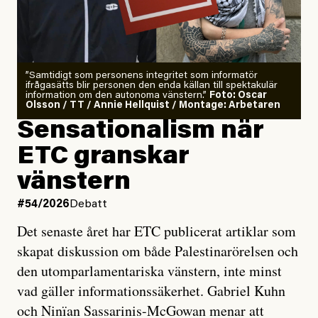
”Samtidigt som personens integritet som informatör
ifrågasätts blir personen den enda källan till spektakulär
information om den autonoma vänstern.”
Foto: Oscar
Olsson / TT / Annie Hellquist / Montage: Arbetaren
Sensationalism när
ETC granskar
vänstern
#54/2026
Debatt
Det senaste året har ETC publicerat artiklar som
skapat diskussion om både Palestinarörelsen och
den utomparlamentariska vänstern, inte minst
vad gäller informationssäkerhet. Gabriel Kuhn
och Ninïan Sassarinis-McGowan menar att