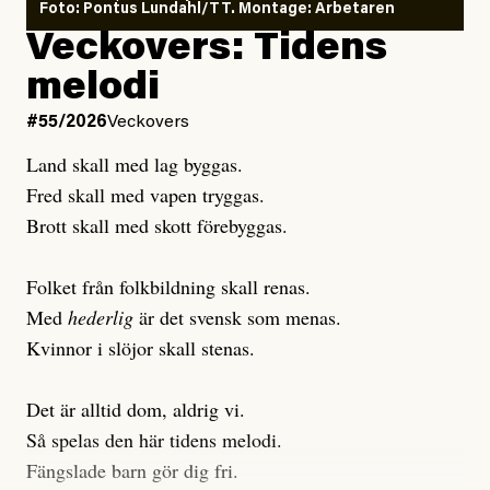
Foto: Pontus Lundahl/TT. Montage: Arbetaren
Debattartikel i Arbetaren
Veckovers: Tidens
Publicerad
3 August, 2026
Publicerad
6 August, 2026
melodi
Uppdaterad
3 August, 2026
Uppdaterad
7 August, 2026
#55/2026
Veckovers
Land skall med lag byggas.
Fred skall med vapen tryggas.
Brott skall med skott förebyggas.
Folket från folkbildning skall renas.
Med
hederlig
är det svensk som menas.
Kvinnor i slöjor skall stenas.
Det är alltid dom, aldrig vi.
Så spelas den här tidens melodi.
Fängslade barn gör dig fri.