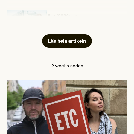
#54/2026
Kultur
Snart skrivs boken ”Barn i
fängelse”
Läs hela artikeln
Jesper Lundby
2 weeks sedan
Publicerad
29 July, 2026
Uppdaterad
29 July, 2026