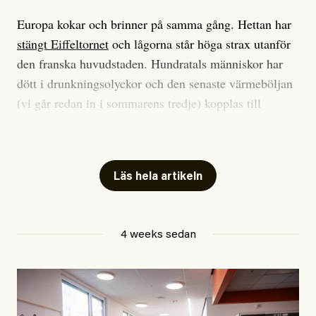
Europa kokar och brinner på samma gång. Hettan har
stängt Eiffeltornet
och lågorna står höga strax utanför
den franska huvudstaden. Hundratals människor har
dött i drunkningsolyckor och den senaste värmeböljan
(vi går redan in i sommarens tredje) kopplas till
tiotusentals för tidiga
dödsfall
.
Har du också panik i hettan? Känns det som en
mardröm? Bra, allt annat vore fullständigt orimligt.
Läs hela artikeln
Klimatforskaren Zeke Hausfather
skrev
på måndagen
att han brukar vara ganska återhållsam när han
4 weeks sedan
diskuterar klimatdata. Bara en enda gång – i
september 2023, när de globala temperaturerna för
månaden visade sig vara hela 0,5 °C varmare än någon
tidigare septembermånad – har han blivit chockad.