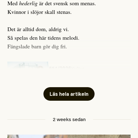
Med
hederlig
är det svensk som menas.
Kvinnor i slöjor skall stenas.
Det är alltid dom, aldrig vi.
Så spelas den här tidens melodi.
Fängslade barn gör dig fri.
#54/2026
Kultur
Snart skrivs boken ”Barn i
fängelse”
Läs hela artikeln
Jesper Lundby
2 weeks sedan
Publicerad
29 July, 2026
Uppdaterad
29 July, 2026