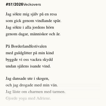
Dagens ETC arbetar med ”opålitliga källor” för att
#57/2026
Veckovers
istället prioritera ”sensationalism och klickbete”. Nej,
Jag sökte mig själv på en resa
klickbete är inte intressant för Dagens ETC.
som gick genom vindlande spår.
Journalistiken är låst. En klatschig men korrekt rubrik
Jag sökte i alla jordens hörn
gör förhoppningsvis att en nyfiken beställer
genom dagar, människor och år.
prenumeration, men den avslutas sekunder senare om
inte journalistiken levererar substans. Självklart bygger
På Borderlandfestivalen
dessa granskningar på olika källor, alltifrån domar till
med guldglitter på min kind
en mängd intervjupersoner, inklusive generös
byggde vi oss vackra skydd
möjlighet att bemöta för såväl personen vars motiv att
undan själens isande vind.
engagera sig i Palestinarörelsen ifrågasätts som de
grupper där Säpo-resursen samlade in uppgifter.
Jag dansade ute i skogen,
Researchen är grundlig.
och jag drogade med min vän.
Jag läste om charmen med tarmen.
Möjligen är det egentligen inte journalistikens metod
Gjorde yoga med Adriene.
som stör?