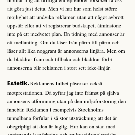
inbillar mig att driftiga entreprenörer försöker få oss
att göra just detta. Men vi har hur som helst större
möjlighet att undvika reklamen utan att något avbrott
uppstår eller att vi registrerar budskapet, åtminstone
inte på ett medvetet plan. En tidning med annonser är
ett mellanting. Om du läser från pärm till pärm och
läser allt lika noggrant är annonserna linjära. Men om
du bläddrar fram och tillbaka och bläddrar förbi
annonserna blir reklamen i stort sett icke-linjär.
Reklamens fulhet påverkar också
Estetik.
motprestationen. Då syftar jag inte främst på själva
annonsens utformning utan på den miljöförstöring den
innebär. Reklamen i exempelvis Stockholms
tunnelbana förfular i så stor utsträckning att det är
obegripligt att den är laglig. Hur kan en stad med
omfattande k-märkning och ett kvasidemokratiskt