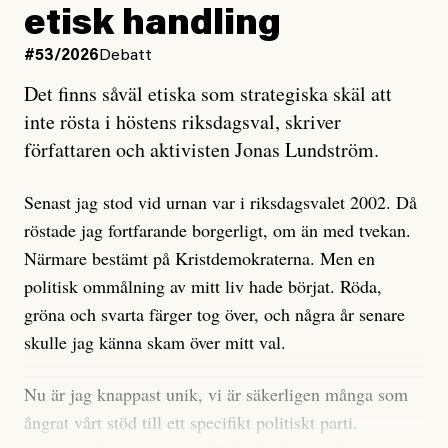
och då ska en efterforska diskret, just för att inte skapa
etisk handling
oro inom rörelsen.
#53/2026
Debatt
Artikeln undersöker inte, som ETC påstår, ”vad som
Det finns såväl etiska som strategiska skäl att
är sant, vad som är rykten”, utan den bidrar bara till
inte rösta i höstens riksdagsval, skriver
ännu mer ryktesspridning. Det finns inte ett enda bevis
författaren och aktivisten Jonas Lundström.
på eller ens ett övertygande argument för att den
misstänkta personen är en infiltratör. Det som läsaren
Senast jag stod vid urnan var i riksdagsvalet 2002. Då
får veta är att personen har ändrat sina politiska åsikter
röstade jag fortfarande borgerligt, om än med tvekan.
under åren, att den har raderat tidigare innehåll på sina
Närmare bestämt på Kristdemokraterna. Men en
sociala medier, att artikelns författare inte förstår sig
politisk ommålning av mitt liv hade börjat. Röda,
på personens ekonomi och att det tydligen finns
gröna och svarta färger tog över, och några år senare
anonyma röster inom rörelsen som säger saker som
skulle jag känna skam över mitt val.
”Om du frågar mig så är han en infiltratör”. Det kan
anses vara anledningar att titta närmare på personen,
Nu är jag knappast unik, vi är säkerligen många som
men ingenting av detta är tillräckligt för att hänga ut
ångrat vårt stöd till ett specifikt politiskt parti.