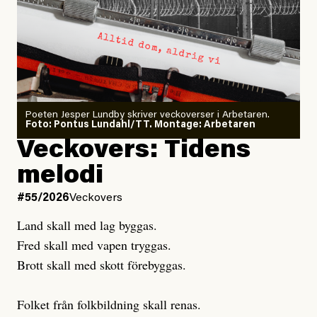
Arbetsmiljöverket:
Dödsolyckorna har slutat
#54/2026
Debatt
minska
Sensationalism när ETC
granskar vänstern
Poeten Jesper Lundby skriver veckoverser i Arbetaren.
Joel Kellgren
Foto: Pontus Lundahl/TT. Montage: Arbetaren
Debattartikel i Arbetaren
Veckovers: Tidens
Publicerad
3 August, 2026
Publicerad
6 August, 2026
melodi
Uppdaterad
3 August, 2026
Uppdaterad
7 August, 2026
#55/2026
Veckovers
Land skall med lag byggas.
Fred skall med vapen tryggas.
Brott skall med skott förebyggas.
Folket från folkbildning skall renas.