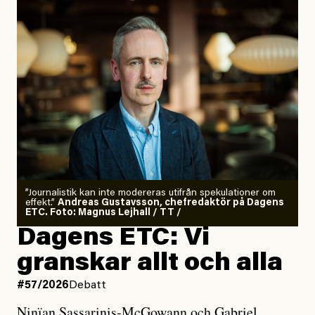
”Journalistik kan inte modereras utifrån spekulationer om
effekt.”
Andreas Gustavsson, chefredaktör på Dagens
ETC. Foto: Magnus Lejhall / TT /
Dagens ETC: Vi
granskar allt och alla
#57/2026
Debatt
Ninïan Sassarinis-McGowann och Gabriel