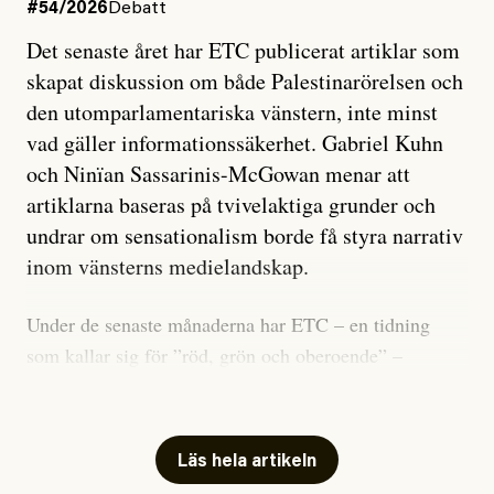
#54/2026
Debatt
Det senaste året har ETC publicerat artiklar som
skapat diskussion om både Palestinarörelsen och
den utomparlamentariska vänstern, inte minst
vad gäller informationssäkerhet. Gabriel Kuhn
och Ninïan Sassarinis-McGowan menar att
artiklarna baseras på tvivelaktiga grunder och
undrar om sensationalism borde få styra narrativ
inom vänsterns medielandskap.
Under de senaste månaderna har ETC – en tidning
som kallar sig för ”röd, grön och oberoende” –
publicerat två artiklar som vi gärna vill kommentera.
Artiklarna väcker flera frågor: Vem är det som ETC
skriver för? Vad betyder det att vara en ”röd, grön och
Läs hela artikeln
oberoende” tidning? Och vad är egentligen bra