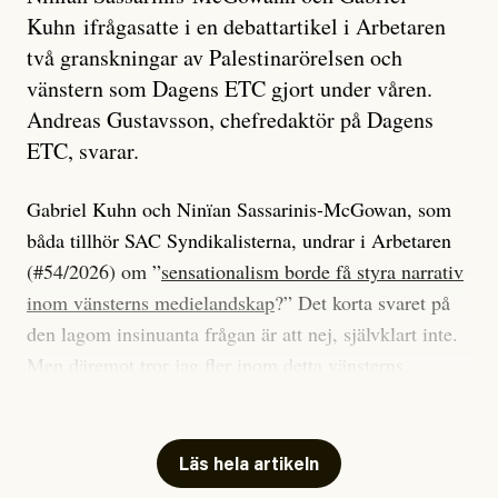
Kuhn ifrågasatte i en debattartikel i Arbetaren
två granskningar av Palestinarörelsen och
vänstern som Dagens ETC gjort under våren.
Andreas Gustavsson, chefredaktör på Dagens
ETC, svarar.
Gabriel Kuhn och Ninïan Sassarinis-McGowan, som
båda tillhör SAC Syndikalisterna, undrar i Arbetaren
(#54/2026) om ”
sensationalism borde få styra narrativ
inom vänsterns medielandskap
?” Det korta svaret på
den lagom insinuanta frågan är att nej, självklart inte.
Men däremot tror jag fler inom detta vänsterns
medielandskap skulle må bra av en sund populism, i
betydelsen att göra avslöjande och undersökande
journalistik som vänder sig till många snarare än att
Läs hela artikeln
jaga inbördes beundran. Det har i alla fall fungerat för