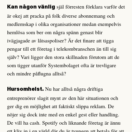
själ förresten förklara varför det
Kan någon vänlig
är okej att pracka på folk diverse abonnemang och
medlemskap i olika organisationer medan exempelvis
hemlösa som ber om några spänn genast blir
ivägjagade av låtsaspoliser? Är det finare att tigga
pengar till ett företag i telekombranschen än till sig
själv? Vari ligger den stora skillnaden förutom att de
som tigger utanför Systembolaget ofta är trevligare
och mindre påflugna alltså?
Nu har alltså några driftiga
Hursomhelst.
entreprenörer slagit mynt av den här situationen och
ger dig en möjlighet att faktiskt slippa reklam. De
nöjer sig dock inte med en enkel gest eller handling.
De vill ha cash. Spotify och liknande företag är ännu
ett kliv in i en värld där du är tvungen att betala för att