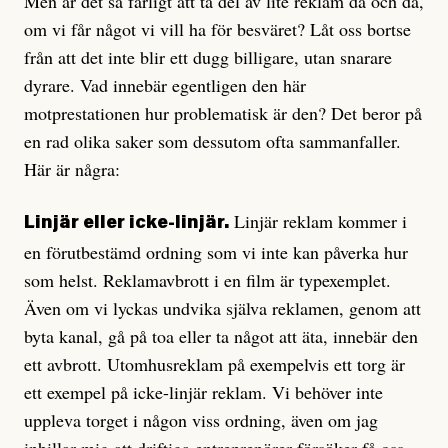
Men är det så farligt att ta del av lite reklam då och då,
om vi får något vi vill ha för besväret? Låt oss bortse
från att det inte blir ett dugg billigare, utan snarare
dyrare. Vad innebär egentligen den här
motprestationen hur problematisk är den? Det beror på
en rad olika saker som dessutom ofta sammanfaller.
Här är några:
Linjär reklam kommer i
Linjär eller icke-linjär.
en förutbestämd ordning som vi inte kan påverka hur
som helst. Reklamavbrott i en film är typexemplet.
Även om vi lyckas undvika själva reklamen, genom att
byta kanal, gå på toa eller ta något att äta, innebär den
ett avbrott. Utomhusreklam på exempelvis ett torg är
ett exempel på icke-linjär reklam. Vi behöver inte
uppleva torget i någon viss ordning, även om jag