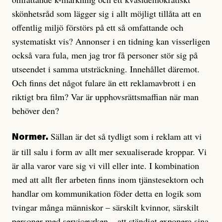
skönhetsråd som lägger sig i allt möjligt tillåta att en
offentlig miljö förstörs på ett så omfattande och
systematiskt vis? Annonser i en tidning kan visserligen
också vara fula, men jag tror få personer stör sig på
utseendet i samma utsträckning. Innehållet däremot.
Och finns det något fulare än ett reklamavbrott i en
riktigt bra film? Var är upphovsrättsmaffian när man
behöver den?
Sällan är det så tydligt som i reklam att vi
Normer.
är till salu i form av allt mer sexualiserade kroppar. Vi
är alla varor vare sig vi vill eller inte. I kombination
med att allt fler arbeten finns inom tjänstesektorn och
handlar om kommunikation föder detta en logik som
tvingar många människor – särskilt kvinnor, särskilt
personer med serviceyrken – att ständigt exponera sina