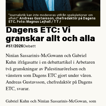
”Journalistik kan inte modereras utifrån spekulationer om
effekt.”
Andreas Gustavsson, chefredaktör på Dagens
ETC. Foto: Magnus Lejhall / TT /
Dagens ETC: Vi
granskar allt och alla
#57/2026
Debatt
Ninïan Sassarinis-McGowann och Gabriel
Kuhn ifrågasatte i en debattartikel i Arbetaren
två granskningar av Palestinarörelsen och
vänstern som Dagens ETC gjort under våren.
Andreas Gustavsson, chefredaktör på Dagens
ETC, svarar.
Gabriel Kuhn och Ninïan Sassarinis-McGowan, som