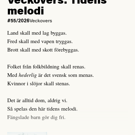
Veckovers: Tidens
Publicerad
3 August, 2026
Publicerad
6 August, 2026
melodi
Uppdaterad
3 August, 2026
Uppdaterad
7 August, 2026
#55/2026
Veckovers
Land skall med lag byggas.
Fred skall med vapen tryggas.
Brott skall med skott förebyggas.
Folket från folkbildning skall renas.
Med
hederlig
är det svensk som menas.
Kvinnor i slöjor skall stenas.
Det är alltid dom, aldrig vi.
Så spelas den här tidens melodi.
Fängslade barn gör dig fri.