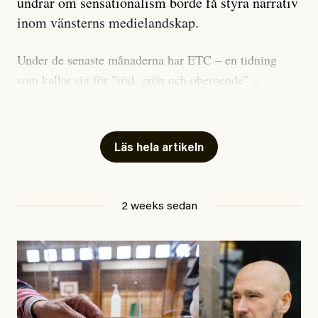
undrar om sensationalism borde få styra narrativ
inom vänsterns medielandskap.
Under de senaste månaderna har ETC – en tidning
som kallar sig för ”röd, grön och oberoende” –
publicerat två artiklar som vi gärna vill kommentera.
Artiklarna väcker flera frågor: Vem är det som ETC
skriver för? Vad betyder det att vara en ”röd, grön och
Läs hela artikeln
oberoende” tidning? Och vad är egentligen bra
journalistik?
2 weeks sedan
Den första artikeln publicerades den 10 mars 2026.
Titeln är
”Mystiska mannen förföljde ministern –
utpekas som israelisk infiltratör”
. Enligt ingressen
handlar artikeln om en person vars ”bakgrund skapar
splittring och oro i rörelsen”. Problemet är att artikeln
skapar betydligt mer oro i palestinarörelsen – och den