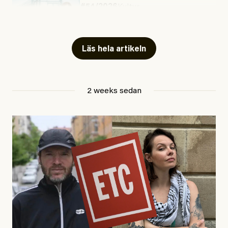
#54/2026
Kultur
Snart skrivs boken ”Barn i
fängelse”
Läs hela artikeln
Jesper Lundby
2 weeks sedan
Publicerad
29 July, 2026
Uppdaterad
29 July, 2026