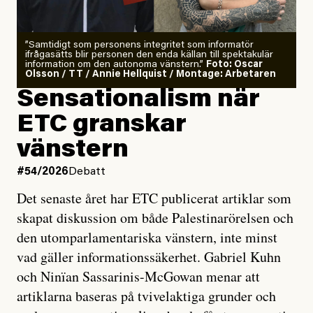
”Samtidigt som personens integritet som informatör
ifrågasätts blir personen den enda källan till spektakulär
information om den autonoma vänstern.”
Foto: Oscar
Olsson / TT / Annie Hellquist / Montage: Arbetaren
Sensationalism när
ETC granskar
vänstern
#54/2026
Debatt
Det senaste året har ETC publicerat artiklar som
skapat diskussion om både Palestinarörelsen och
den utomparlamentariska vänstern, inte minst
vad gäller informationssäkerhet. Gabriel Kuhn
och Ninïan Sassarinis-McGowan menar att
artiklarna baseras på tvivelaktiga grunder och